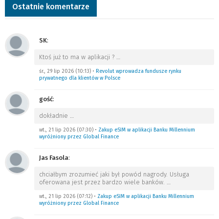
Ostatnie komentarze
SK
:
Ktoś już to ma w aplikacji ?
…
śr., 29 lip 2026 (10:13)
•
Revolut wprowadza fundusze rynku
prywatnego dla klientów w Polsce
gość
:
dokładnie
…
wt., 21 lip 2026 (07:30)
•
Zakup eSIM w aplikacji Banku Millennium
wyróżniony przez Global Finance
Jas Fasola
:
chciałbym zrozumieć jaki był powód nagrody. Usługa
oferowana jest przez bardzo wiele banków.
…
wt., 21 lip 2026 (07:12)
•
Zakup eSIM w aplikacji Banku Millennium
wyróżniony przez Global Finance