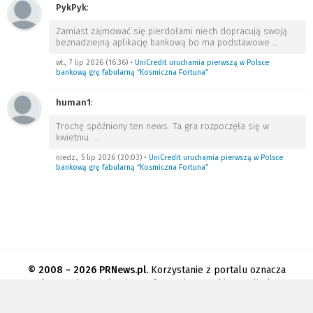
PykPyk
:
Zamiast zajmować się pierdołami niech dopracują swoją
beznadziejną aplikację bankową bo ma podstawowe
…
wt., 7 lip 2026 (16:36)
•
UniCredit uruchamia pierwszą w Polsce
bankową grę fabularną “Kosmiczna Fortuna”
human1
:
Trochę spóźniony ten news. Ta gra rozpoczęła się w
kwietniu.
…
niedz., 5 lip 2026 (20:03)
•
UniCredit uruchamia pierwszą w Polsce
bankową grę fabularną “Kosmiczna Fortuna”
© 2008 − 2026 PRNews.pl.
Korzystanie z portalu oznacza
akceptację
regulaminu
.
Informacja o cookies
.
Polityka
prywatności