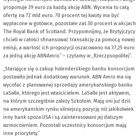
proponuje 39 euro za każdą akcję ABN. Wycenia to całą
ofertę na 72 mld euro. 70 procent tej kwoty ma być
wypłacone w gotówce, pozostałe zaś 30 procent w akcjach
The Royal Bank of Scotland. Przypomnijmy, że Brytyjczycy
chcieli w całości sfinansować transakcję za pomocą nowej
emisji, a wartość ich propozycji oszacowano na 37,25 euro
za jedną akcję ABNAmro.” – czytamy w „Rzeczpsopolitej”.
„Starające się o zakup holenderskiego banku konsorcjum
postawiło jednak dodatkowy warunek. ABN Amro ma się
wycofać z planowanej sprzedaży amerykańskiego banku
LaSalle, którego jest właścicielem. LaSalle jest aktywem,
na którym szczególnie zależy Szkotom. Mają oni już dziś
na amerykańskim rynku silniejszą pozycję niż jakikolwiek
inny bank spoza USA i są zainteresowani jej dalszym
wzmocnieniem. Pozostali uczestnicy konsorcjum mają
inne priorytety.”