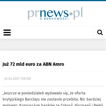
Już 72 mld euro za ABN Amro
26.04.2007 (08:58)
„Jeszcze w poniedziałek wydawało się, że oferta
brytyjskiego Barclays nie zostanie przebita. Nic bardziej
mylnego. Konsorcjum banków ze Szkocji, Hiszpanii i Belgii