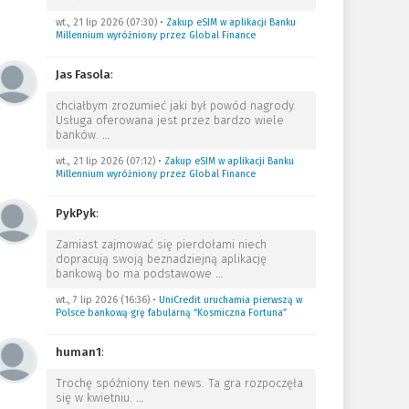
wt., 21 lip 2026 (07:30)
•
Zakup eSIM w aplikacji Banku
Millennium wyróżniony przez Global Finance
Jas Fasola
:
chciałbym zrozumieć jaki był powód nagrody.
Usługa oferowana jest przez bardzo wiele
banków.
…
wt., 21 lip 2026 (07:12)
•
Zakup eSIM w aplikacji Banku
Millennium wyróżniony przez Global Finance
PykPyk
:
Zamiast zajmować się pierdołami niech
dopracują swoją beznadziejną aplikację
bankową bo ma podstawowe
…
wt., 7 lip 2026 (16:36)
•
UniCredit uruchamia pierwszą w
Polsce bankową grę fabularną “Kosmiczna Fortuna”
human1
:
Trochę spóźniony ten news. Ta gra rozpoczęła
się w kwietniu.
…