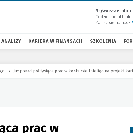
Najświeższe inform
Codziennie aktualn
Zapisz się na nasz
ANALIZY
KARIERA W FINANSACH
SZKOLENIA
FO
igo
Już ponad pół tysiąca prac w konkursie Inteligo na projekt kar
iąca prac w