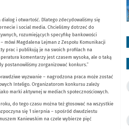
dialog i otwartość. Dlatego zdecydowaliśmy się
necie i social media. Chcieliśmy dotrzeć do
tywnych, rozumiejących specyfikę bankowości
.” – mówi Magdalena Lejman z Zespołu Komunikacji
kty prac i publikują je na swoich profilach na
mperatura komentarzy jest czasem wysoka, ale o taką
dy postanowiliśmy zorganizować konkurs.”
i prawdziwe wyzwanie – nagrodzona praca może zostać
owych Inteligo. Organizatorom konkursu zależy
o jako marki aktywnej w mediach społecznościowych.
o roku, do tego czasu można też głosować na wszystkie
zpoczyna się 1 sierpnia – spośród dwudziestu
Januszem Kaniewskim na czele wybierze pięć