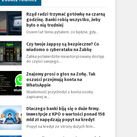
Rząd radzi trzymać gotówkę na czarną
godzinę. Banki robią wszystko, żeby
było o nią trudniej
Osiem lat temu pytałem, co będzie, gdy…
Czy twoje żappsy są bezpieczne? Co
wiadomo o cyberataku na Żabkę
Żabka potwierdziła nieautoryzowany dostęp
do części swojego…
Znajomy prosi o głos na Zofię. Tak
oszuści przejmują konta na
WhatsAppie
Wiadomość przychodzi z konta osoby
zapisanej w…
Dlaczego banki biją się o duże firmy.
Inwestycje z KPO o wartości ponad 158
mld zł napędzają popyt na kredyt
Popyt na kredyt ze strony dużych firm…