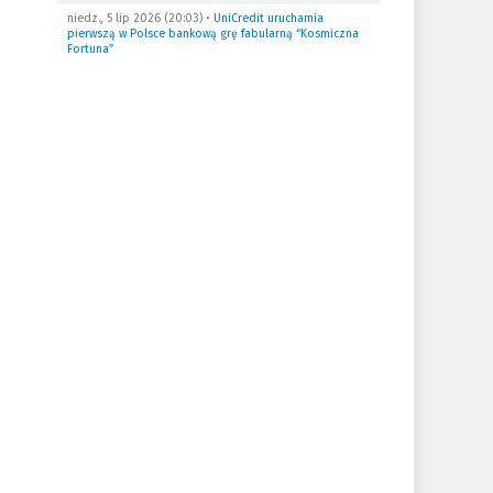
niedz., 5 lip 2026 (20:03)
•
UniCredit uruchamia
pierwszą w Polsce bankową grę fabularną “Kosmiczna
Fortuna”