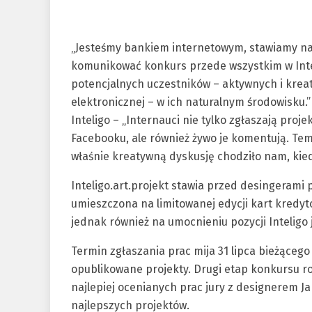
„Jesteśmy bankiem internetowym, stawiamy na 
komunikować konkurs przede wszystkim w Inter
potencjalnych uczestników – aktywnych i krea
elektronicznej – w ich naturalnym środowisku
Inteligo – „Internauci nie tylko zgłaszają proje
Facebooku, ale również żywo je komentują. Te
właśnie kreatywną dyskusję chodziło nam, kie
Inteligo.art.projekt stawia przed desingeram
umieszczona na limitowanej edycji kart kredyt
jednak również na umocnieniu pozycji Intelig
Termin zgłaszania prac mija 31 lipca bieżąceg
opublikowane projekty. Drugi etap konkursu ro
najlepiej ocenianych prac jury z designerem 
najlepszych projektów.