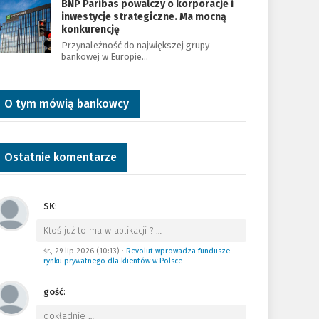
BNP Paribas powalczy o korporacje i
inwestycje strategiczne. Ma mocną
konkurencję
Przynależność do największej grupy
bankowej w Europie…
O tym mówią bankowcy
Ostatnie komentarze
SK
:
Ktoś już to ma w aplikacji ?
…
śr., 29 lip 2026 (10:13)
•
Revolut wprowadza fundusze
rynku prywatnego dla klientów w Polsce
gość
:
dokładnie
…