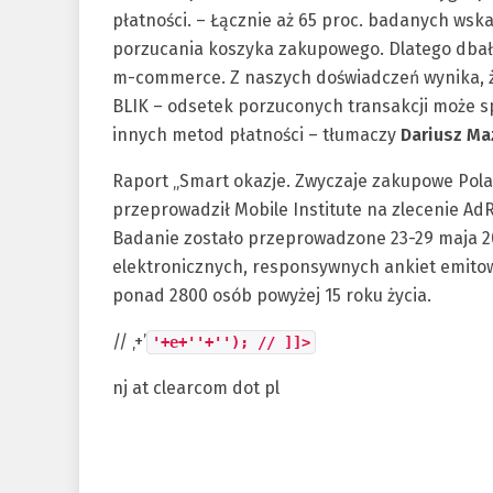
płatności. – Łącznie aż 65 proc. badanych ws
porzucania koszyka zakupowego. Dlatego dba
m-commerce. Z naszych doświadczeń wynika, że
BLIK – odsetek porzuconych transakcji może sp
innych metod płatności – tłumaczy
Dariusz
Ma
Raport „Smart okazje. Zwyczaje zakupowe Pola
przeprowadził Mobile Institute na zlecenie Ad
Badanie zostało przeprowadzone 23-29 maja 2
elektronicznych, responsywnych ankiet emitow
ponad 2800 osób powyżej 15 roku życia.
//
‚+’
'+e+''+''); // ]]>
nj at clearcom dot pl