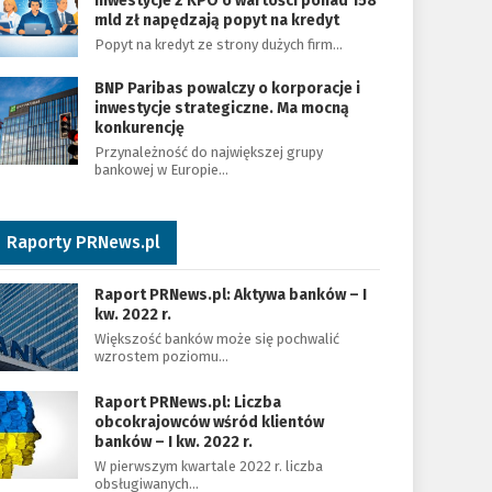
Inwestycje z KPO o wartości ponad 158
mld zł napędzają popyt na kredyt
Popyt na kredyt ze strony dużych firm…
BNP Paribas powalczy o korporacje i
inwestycje strategiczne. Ma mocną
konkurencję
Przynależność do największej grupy
bankowej w Europie…
Raporty PRNews.pl
Raport PRNews.pl: Aktywa banków – I
kw. 2022 r.
Większość banków może się pochwalić
wzrostem poziomu…
Raport PRNews.pl: Liczba
obcokrajowców wśród klientów
banków – I kw. 2022 r.
W pierwszym kwartale 2022 r. liczba
obsługiwanych…