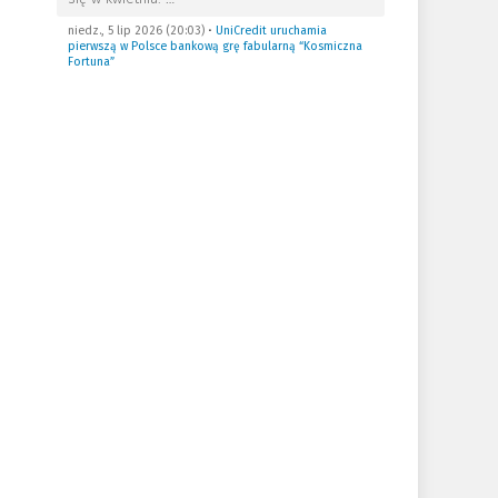
niedz., 5 lip 2026 (20:03)
•
UniCredit uruchamia
pierwszą w Polsce bankową grę fabularną “Kosmiczna
Fortuna”