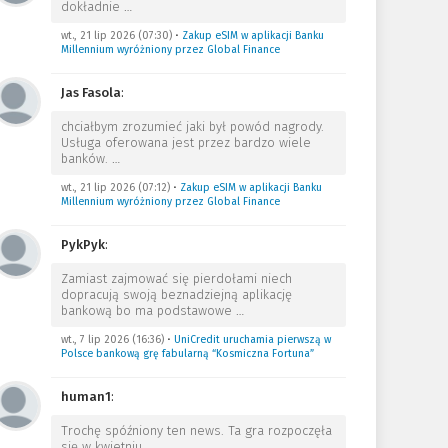
dokładnie
…
wt., 21 lip 2026 (07:30)
•
Zakup eSIM w aplikacji Banku
Millennium wyróżniony przez Global Finance
Jas Fasola
:
chciałbym zrozumieć jaki był powód nagrody.
Usługa oferowana jest przez bardzo wiele
banków.
…
wt., 21 lip 2026 (07:12)
•
Zakup eSIM w aplikacji Banku
Millennium wyróżniony przez Global Finance
PykPyk
:
Zamiast zajmować się pierdołami niech
dopracują swoją beznadziejną aplikację
bankową bo ma podstawowe
…
wt., 7 lip 2026 (16:36)
•
UniCredit uruchamia pierwszą w
Polsce bankową grę fabularną “Kosmiczna Fortuna”
human1
:
Trochę spóźniony ten news. Ta gra rozpoczęła
się w kwietniu.
…