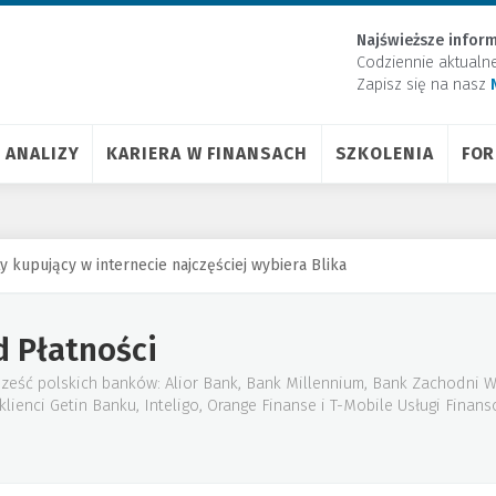
Najświeższe inform
Codziennie aktualn
Zapisz się na nasz
ANALIZY
KARIERA W FINANSACH
SZKOLENIA
FO
ty kupujący w internecie najczęściej wybiera Blika
d Płatności
sześć polskich banków: Alior Bank, Bank Millennium, Bank Zachodni W
lienci Getin Banku, Inteligo, Orange Finanse i T-Mobile Usługi Finans