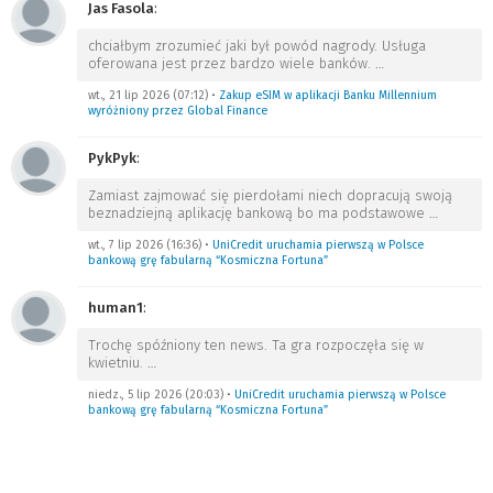
Jas Fasola
:
chciałbym zrozumieć jaki był powód nagrody. Usługa
oferowana jest przez bardzo wiele banków.
…
wt., 21 lip 2026 (07:12)
•
Zakup eSIM w aplikacji Banku Millennium
wyróżniony przez Global Finance
PykPyk
:
Zamiast zajmować się pierdołami niech dopracują swoją
beznadziejną aplikację bankową bo ma podstawowe
…
wt., 7 lip 2026 (16:36)
•
UniCredit uruchamia pierwszą w Polsce
bankową grę fabularną “Kosmiczna Fortuna”
human1
:
Trochę spóźniony ten news. Ta gra rozpoczęła się w
kwietniu.
…
niedz., 5 lip 2026 (20:03)
•
UniCredit uruchamia pierwszą w Polsce
bankową grę fabularną “Kosmiczna Fortuna”