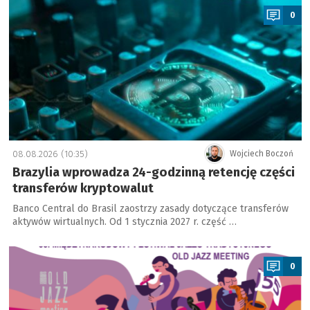
0
08.08.2026 (10:35)
Wojciech Boczoń
Brazylia wprowadza 24-godzinną retencję części
transferów kryptowalut
Banco Central do Brasil zaostrzy zasady dotyczące transferów
aktywów wirtualnych. Od 1 stycznia 2027 r. część …
a
0