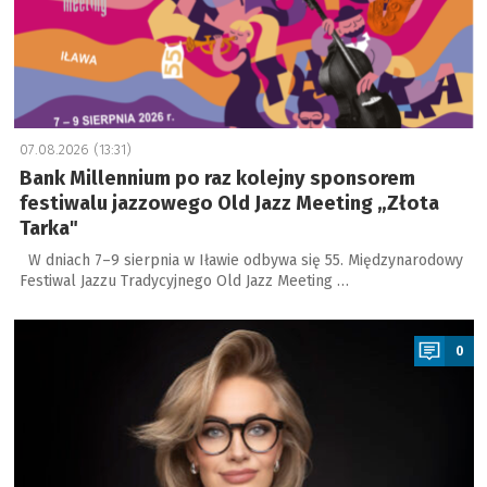
07.08.2026 (13:31)
Bank Millennium po raz kolejny sponsorem
festiwalu jazzowego Old Jazz Meeting „Złota
Tarka"
W dniach 7–9 sierpnia w Iławie odbywa się 55. Międzynarodowy
Festiwal Jazzu Tradycyjnego Old Jazz Meeting …
a
0