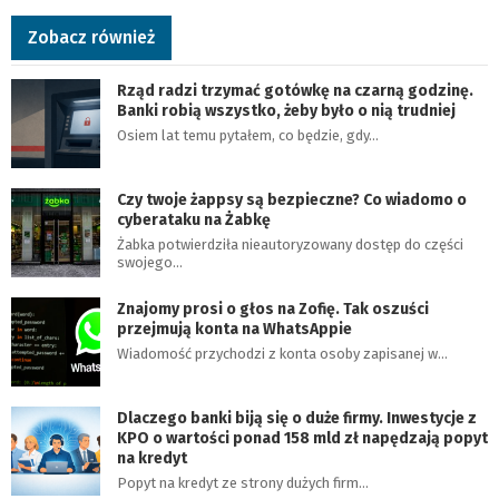
Zobacz również
Rząd radzi trzymać gotówkę na czarną godzinę.
Banki robią wszystko, żeby było o nią trudniej
Osiem lat temu pytałem, co będzie, gdy…
Czy twoje żappsy są bezpieczne? Co wiadomo o
cyberataku na Żabkę
Żabka potwierdziła nieautoryzowany dostęp do części
swojego…
Znajomy prosi o głos na Zofię. Tak oszuści
przejmują konta na WhatsAppie
Wiadomość przychodzi z konta osoby zapisanej w…
Dlaczego banki biją się o duże firmy. Inwestycje z
KPO o wartości ponad 158 mld zł napędzają popyt
na kredyt
Popyt na kredyt ze strony dużych firm…