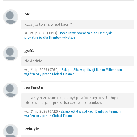
SK
:
Ktoś już to ma w aplikacji ?
…
śr., 29 lip 2026 (10:13)
•
Revolut wprowadza fundusze rynku
prywatnego dla klientów w Polsce
gość
:
dokładnie
…
wt., 21 lip 2026 (07:30)
•
Zakup eSIM w aplikacji Banku Millennium
wyróżniony przez Global Finance
Jas Fasola
:
chciałbym zrozumieć jaki był powód nagrody. Usługa
oferowana jest przez bardzo wiele banków.
…
wt., 21 lip 2026 (07:12)
•
Zakup eSIM w aplikacji Banku Millennium
wyróżniony przez Global Finance
PykPyk
: