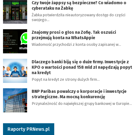
Czy twoje żappsy są bezpieczne? Co wiadomo o
cyberataku na Żabkę
Żabka potwierdziła nieautoryzowany dostęp do części
swojego…
Znajomy prosi o głos na Zofię. Tak oszuści
przejmują konta na WhatsAppie
Wiadomość przychodzi z konta osoby zapisanej w…
Dlaczego banki biją się o duże firmy. Inwestycje z
KPO o wartości ponad 158 mld zł napędzają popyt
na kredyt
Popyt na kredyt ze strony dużych firm…
BNP Paribas powalczy o korporacje i inwestycje
strategiczne. Ma mocną konkurencję
Przynależność do największej grupy bankowej w Europie…
Raporty PRNews.pl