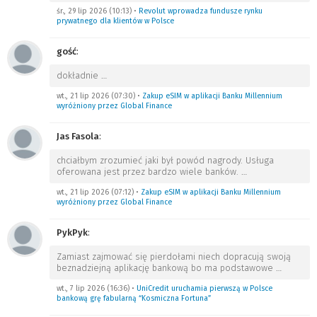
śr., 29 lip 2026 (10:13)
•
Revolut wprowadza fundusze rynku
prywatnego dla klientów w Polsce
gość
:
dokładnie
…
wt., 21 lip 2026 (07:30)
•
Zakup eSIM w aplikacji Banku Millennium
wyróżniony przez Global Finance
Jas Fasola
:
chciałbym zrozumieć jaki był powód nagrody. Usługa
oferowana jest przez bardzo wiele banków.
…
wt., 21 lip 2026 (07:12)
•
Zakup eSIM w aplikacji Banku Millennium
wyróżniony przez Global Finance
PykPyk
:
Zamiast zajmować się pierdołami niech dopracują swoją
beznadziejną aplikację bankową bo ma podstawowe
…
wt., 7 lip 2026 (16:36)
•
UniCredit uruchamia pierwszą w Polsce
bankową grę fabularną “Kosmiczna Fortuna”