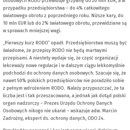
osobowych RODO przewiduje grzywnę do 20 mln EUR, a w
przypadku przedsiębiorstwa – do 4% całkowitego
światowego obrotu z poprzedniego roku. Niższe kary, do
10 mln EUR lub do 2% światowego obrotu, przewidziane są
w sprawach mniejszej wagi.
„Pierwszy kurz RODO” opadł. Przedsiębiorstwa muszą być
świadome, że przepisy RODO nie będą martwymi
przepisami. A niestety wydaje się, że część organizacji
lekceważy nowe regulacje i w dalszym ciągu lekkomyślnie
podchodzi do ochrony danych osobowych. Szacuje się, że
nawet 50% polskich przedsiębiorców nie poradziło sobie
z pełnym wdrożeniem RODO. Należy przypuszczać, że ta
liczba jest i tak przeszacowana, a jednak jak dotąd polski
organ nadzorczy – Prezes Urzędu Ochrony Danych
Osobowych nikogo nie ukarał – wskazuje adw. Marcin
Zadrożny, ekspert ds. ochrony danych, ODO 24.