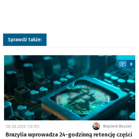
Sprawdź także:
a
0
08.08.2026 (10:35)
Wojciech Boczoń
Brazylia wprowadza 24-godzinną retencję części