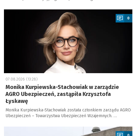
a
0
07.08.2026 (13:28)
Monika Kurpiewska-Stachowiak w zarządzie
AGRO Ubezpieczeń, zastąpiła Krzysztofa
Łyskawę
Monika Kurpiewska-Stachowiak została członkiem zarządu AGRO
Ubezpieczeń – Towarzystwa Ubezpieczeń Wzajemnych. …
a
0