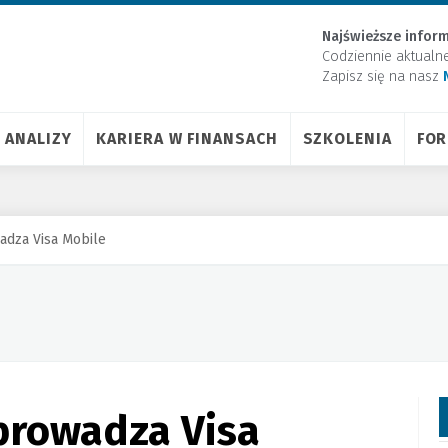
Najświeższe inform
Codziennie aktualn
Zapisz się na nasz
ANALIZY
KARIERA W FINANSACH
SZKOLENIA
FO
adza Visa Mobile
prowadza Visa