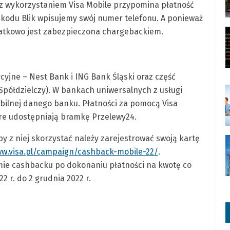
a z wykorzystaniem Visa Mobile przypomina płatność
t kodu Blik wpisujemy swój numer telefonu. A ponieważ
odatkowo jest zabezpieczona chargebackiem.
yjne – Nest Bank i ING Bank Śląski oraz część
Spółdzielczy). W bankach uniwersalnych z usługi
bilnej danego banku. Płatności za pomocą Visa
re udostępniają bramkę Przelewy24.
y z niej skorzystać należy zarejestrować swoją kartę
ww.visa.pl/campaign/cashback-mobile-22/
.
rmie cashbacku po dokonaniu płatności na kwotę co
2 r. do 2 grudnia 2022 r.