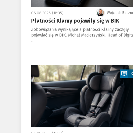
06.08.2026 (18:35)
Wojciech Boczo
Płatności Klarny pojawiły się w BIK
Zobowiązania wynikające z płatności Klarny zaczęły
pojawiać się w BIK. Michał Macierzyński, Head of Digit
…
a