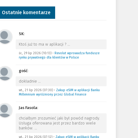
Ostatnie komentarze
SK
:
Ktoś już to ma w aplikacji ?
…
śr., 29 lip 2026 (10:13)
•
Revolut wprowadza fundusze
rynku prywatnego dla klientów w Polsce
gość
:
dokładnie
…
wt., 21 lip 2026 (07:30)
•
Zakup eSIM w aplikacji Banku
Millennium wyróżniony przez Global Finance
Jas Fasola
:
chciałbym zrozumieć jaki był powód nagrody.
Usługa oferowana jest przez bardzo wiele
banków.
…
wt., 21 lip 2026 (07:12)
•
Zakup eSIM w aplikacji Banku