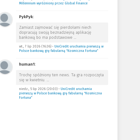
Millennium wyróżniony przez Global Finance
PykPyk
:
Zamiast zajmować się pierdołami niech
dopracują swoją beznadziejną aplikację
bankową bo ma podstawowe
…
wt., 7 lip 2026 (16:36)
•
UniCredit uruchamia pierwszą w
Polsce bankową grę fabularną “Kosmiczna Fortuna”
human1
:
Trochę spóźniony ten news. Ta gra rozpoczęła
się w kwietniu.
…
niedz., 5 lip 2026 (20:03)
•
UniCredit uruchamia
pierwszą w Polsce bankową grę fabularną “Kosmiczna
Fortuna”