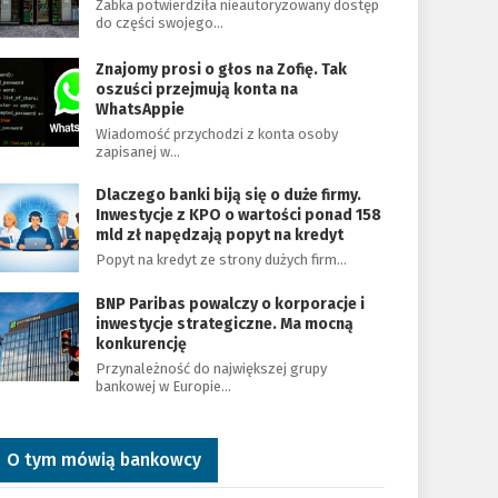
Żabka potwierdziła nieautoryzowany dostęp
do części swojego…
Znajomy prosi o głos na Zofię. Tak
oszuści przejmują konta na
WhatsAppie
Wiadomość przychodzi z konta osoby
zapisanej w…
Dlaczego banki biją się o duże firmy.
Inwestycje z KPO o wartości ponad 158
mld zł napędzają popyt na kredyt
Popyt na kredyt ze strony dużych firm…
BNP Paribas powalczy o korporacje i
inwestycje strategiczne. Ma mocną
konkurencję
Przynależność do największej grupy
bankowej w Europie…
O tym mówią bankowcy