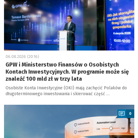
06.08.2026 (20:16)
GPW i Ministerstwo Finansów o Osobistych
Kontach Inwestycyjnych. W programie może się
znaleźć 100 mld zł w trzy lata
Osobiste Konta Inwestycyjne (OKI) mają zachęcić Polaków do
długoterminowego inwestowania i skierować część …
a
0