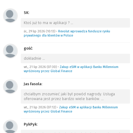
SK
:
Ktoś już to ma w aplikacji ?
…
śr., 29 lip 2026 (10:13)
•
Revolut wprowadza fundusze rynku
prywatnego dla klientów w Polsce
gość
:
dokładnie
…
wt., 21 lip 2026 (07:30)
•
Zakup eSIM w aplikacji Banku Millennium
wyróżniony przez Global Finance
Jas Fasola
:
chciałbym zrozumieć jaki był powód nagrody. Usługa
oferowana jest przez bardzo wiele banków.
…
wt., 21 lip 2026 (07:12)
•
Zakup eSIM w aplikacji Banku Millennium
wyróżniony przez Global Finance
PykPyk
: