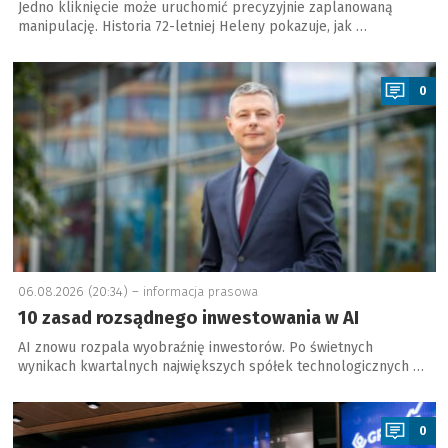
Jedno kliknięcie może uruchomić precyzyjnie zaplanowaną
manipulację. Historia 72-letniej Heleny pokazuje, jak …
a
0
06.08.2026 (20:34) –
informacja prasowa
10 zasad rozsądnego inwestowania w AI
AI znowu rozpala wyobraźnię inwestorów. Po świetnych
wynikach kwartalnych największych spółek technologicznych …
a
0