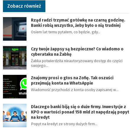
Zobacz również
Rząd radzi trzymać gotówkę na czarną godzinę.
Banki robią wszystko, żeby było o nią trudniej
Osiem lat temu pytałem, co będzie, gdy…
Czy twoje żappsy są bezpieczne? Co wiadomo o
cyberataku na Żabkę
Żabka potwierdziła nieautoryzowany dostęp do części
swojego…
Znajomy prosi o głos na Zofię. Tak oszuści
przejmują konta na WhatsAppie
Wiadomość przychodzi z konta osoby zapisanej w…
Dlaczego banki biją się o duże firmy. Inwestycje z
KPO o wartości ponad 158 mld zł napędzają popyt
na kredyt
Popyt na kredyt ze strony dużych firm…