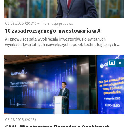
06.08.2026 (20:34) –
informacja prasowa
10 zasad rozsądnego inwestowania w AI
AI znowu rozpala wyobraźnię inwestorów. Po świetnych
wynikach kwartalnych największych spółek technologicznych …
a
0
06.08.2026 (20:16)