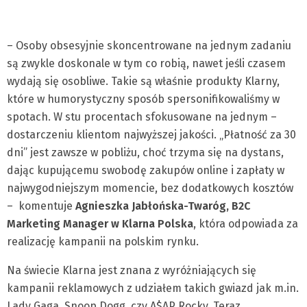
– Osoby obsesyjnie skoncentrowane na jednym zadaniu
są zwykle doskonale w tym co robią, nawet jeśli czasem
wydają się osobliwe. Takie są właśnie produkty Klarny,
które w humorystyczny sposób spersonifikowaliśmy w
spotach. W stu procentach sfokusowane na jednym –
dostarczeniu klientom najwyższej jakości. „Płatność za 30
dni” jest zawsze w pobliżu, choć trzyma się na dystans,
dając kupującemu swobodę zakupów online i zapłaty w
najwygodniejszym momencie, bez dodatkowych kosztów
– komentuje
Agnieszka Jabłońska-Twaróg, B2C
Marketing Manager w Klarna Polska
, która odpowiada za
realizację kampanii na polskim rynku.
Na świecie Klarna jest znana z wyróżniających się
kampanii reklamowych z udziałem takich gwiazd jak m.in.
Lady Gaga, Snoop Dogg, czy A$AP Rocky. Teraz