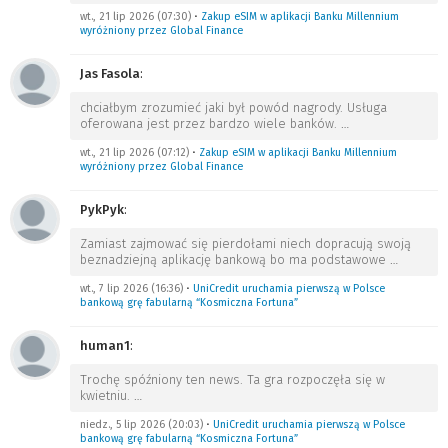
wt., 21 lip 2026 (07:30)
•
Zakup eSIM w aplikacji Banku Millennium
wyróżniony przez Global Finance
Jas Fasola
:
chciałbym zrozumieć jaki był powód nagrody. Usługa
oferowana jest przez bardzo wiele banków.
…
wt., 21 lip 2026 (07:12)
•
Zakup eSIM w aplikacji Banku Millennium
wyróżniony przez Global Finance
PykPyk
:
Zamiast zajmować się pierdołami niech dopracują swoją
beznadziejną aplikację bankową bo ma podstawowe
…
wt., 7 lip 2026 (16:36)
•
UniCredit uruchamia pierwszą w Polsce
bankową grę fabularną “Kosmiczna Fortuna”
human1
:
Trochę spóźniony ten news. Ta gra rozpoczęła się w
kwietniu.
…
niedz., 5 lip 2026 (20:03)
•
UniCredit uruchamia pierwszą w Polsce
bankową grę fabularną “Kosmiczna Fortuna”