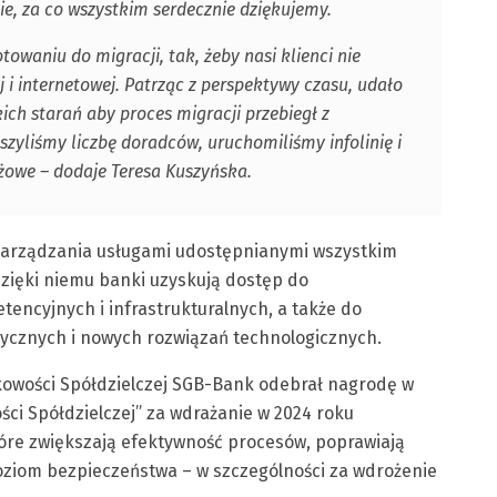
e, za co wszystkim serdecznie dziękujemy.
owaniu do migracji, tak, żeby nasi klienci nie
 i internetowej. Patrząc z perspektywy czasu, udało
ich starań aby proces migracji przebiegł z
zyliśmy liczbę doradców, uruchomiliśmy infolinię i
żowe – dodaje Teresa Kuszyńska.
zarządzania usługami udostępnianymi wszystkim
ięki niemu banki uzyskują dostęp do
encyjnych i infrastrukturalnych, a także do
ycznych i nowych rozwiązań technologicznych.
owości Spółdzielczej SGB-Bank odebrał nagrodę w
ci Spółdzielczej” za wdrażanie w 2024 roku
óre zwiększają efektywność procesów, poprawiają
poziom bezpieczeństwa – w szczególności za wdrożenie