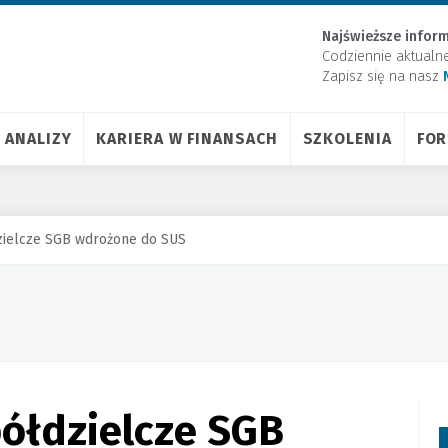
Najświeższe inform
Codziennie aktualn
Zapisz się na nasz
ANALIZY
KARIERA W FINANSACH
SZKOLENIA
FO
dzielcze SGB wdrożone do SUS
półdzielcze SGB