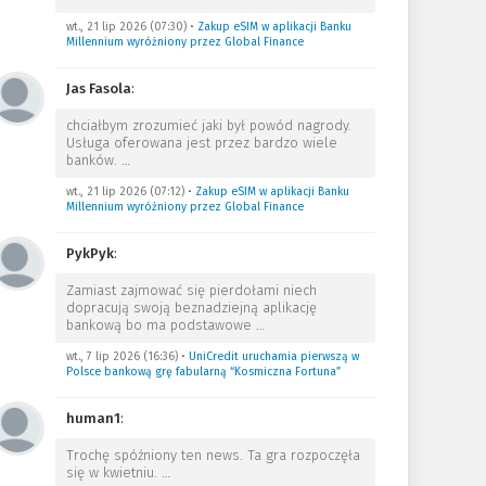
wt., 21 lip 2026 (07:30)
•
Zakup eSIM w aplikacji Banku
Millennium wyróżniony przez Global Finance
Jas Fasola
:
chciałbym zrozumieć jaki był powód nagrody.
Usługa oferowana jest przez bardzo wiele
banków.
…
wt., 21 lip 2026 (07:12)
•
Zakup eSIM w aplikacji Banku
Millennium wyróżniony przez Global Finance
PykPyk
:
Zamiast zajmować się pierdołami niech
dopracują swoją beznadziejną aplikację
bankową bo ma podstawowe
…
wt., 7 lip 2026 (16:36)
•
UniCredit uruchamia pierwszą w
Polsce bankową grę fabularną “Kosmiczna Fortuna”
human1
:
Trochę spóźniony ten news. Ta gra rozpoczęła
się w kwietniu.
…