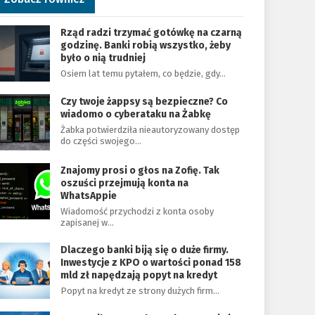
Rząd radzi trzymać gotówkę na czarną
godzinę. Banki robią wszystko, żeby
było o nią trudniej
Osiem lat temu pytałem, co będzie, gdy…
Czy twoje żappsy są bezpieczne? Co
wiadomo o cyberataku na Żabkę
Żabka potwierdziła nieautoryzowany dostęp
do części swojego…
Znajomy prosi o głos na Zofię. Tak
oszuści przejmują konta na
WhatsAppie
Wiadomość przychodzi z konta osoby
zapisanej w…
Dlaczego banki biją się o duże firmy.
Inwestycje z KPO o wartości ponad 158
mld zł napędzają popyt na kredyt
Popyt na kredyt ze strony dużych firm…