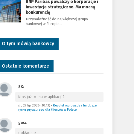
BNP Paribas powalczy o korporacje i
inwestycje strategiczne. Ma mocną
konkurencję
Przynależność do największej grupy
bankowej w Europie…
O tym mówią bankowcy
Ostatnie komentarze
SK
:
Ktoś już to ma w aplikacji ?
…
śr., 29 lip 2026 (10:13)
•
Revolut wprowadza fundusze
rynku prywatnego dla klientów w Polsce
gość
:
dokładnie
…