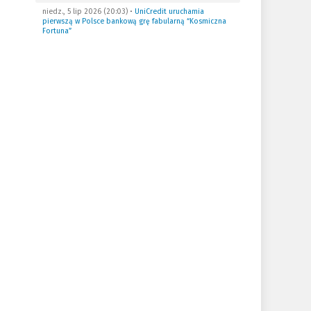
niedz., 5 lip 2026 (20:03)
•
UniCredit uruchamia
pierwszą w Polsce bankową grę fabularną “Kosmiczna
Fortuna”