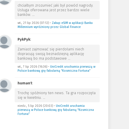
chciałbym zrozumieć jaki był powód nagrody.
Usługa oferowana jest przez bardzo wiele
banków.
…
wt., 21 lip 2026 (07:12)
•
Zakup eSIM w aplikacji Banku
Millennium wyróżniony przez Global Finance
PykPyk
:
Zamiast zajmować się pierdołami niech
dopracują swoją beznadziejną aplikację
bankową bo ma podstawowe
…
wt., 7 lip 2026 (16:36)
•
UniCredit uruchamia pierwszą w
Polsce bankową grę fabularną “Kosmiczna Fortuna”
human1
:
Trochę spóźniony ten news. Ta gra rozpoczęła
się w kwietniu.
…
niedz., 5 lip 2026 (20:03)
•
UniCredit uruchamia
pierwszą w Polsce bankową grę fabularną “Kosmiczna
Fortuna”