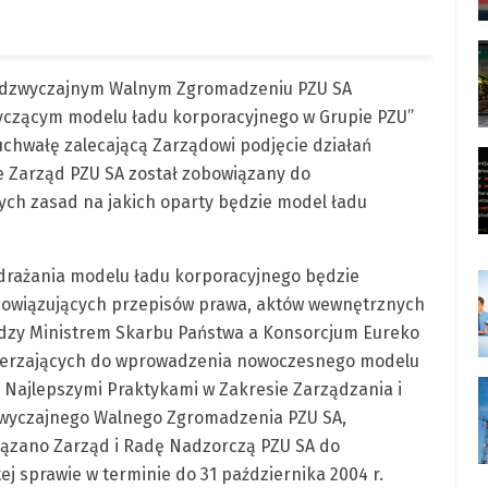
Nadzwyczajnym Walnym Zgromadzeniu PZU SA
tyczącym modelu ładu korporacyjnego w Grupie PZU”
uchwałę zalecającą Zarządowi podjęcie działań
e Zarząd PZU SA został zobowiązany do
ch zasad na jakich oparty będzie model ładu
wdrażania modelu ładu korporacyjnego będzie
owiązujących przepisów prawa, aktów wewnętrznych
dzy Ministrem Skarbu Państwa a Konsorcjum Eureko
mierzających do wprowadzenia nowoczesnego modelu
 Najlepszymi Praktykami w Zakresie Zarządzania i
 Zwyczajnego Walnego Zgromadzenia PZU SA,
iązano Zarząd i Radę Nadzorczą PZU SA do
j sprawie w terminie do 31 października 2004 r.