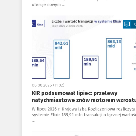
oferuje nowym …
a
06.08.2026 (11:02)
KIR podsumował lipiec: przelewy
natychmiastowe znów motorem wzrost
W lipcu 2026 r. Krajowa Izba Rozliczeniowa rozliczyła
systemie Elixir 189,91 mln transakcji o łącznej wartoś
…
a