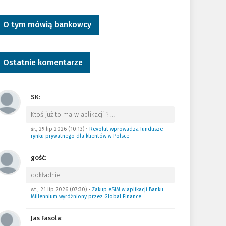
O tym mówią bankowcy
Ostatnie komentarze
SK
:
Ktoś już to ma w aplikacji ?
…
śr., 29 lip 2026 (10:13)
•
Revolut wprowadza fundusze
rynku prywatnego dla klientów w Polsce
gość
:
dokładnie
…
wt., 21 lip 2026 (07:30)
•
Zakup eSIM w aplikacji Banku
Millennium wyróżniony przez Global Finance
Jas Fasola
: