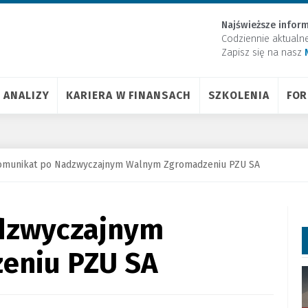
Najświeższe inform
Codziennie aktualn
Zapisz się na nasz
ANALIZY
KARIERA W FINANSACH
SZKOLENIA
FO
omunikat po Nadzwyczajnym Walnym Zgromadzeniu PZU SA
dzwyczajnym
eniu PZU SA