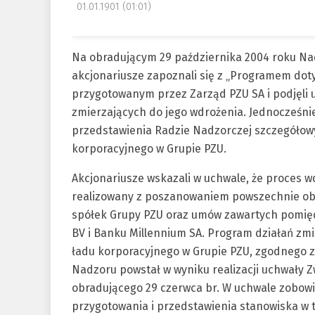
01.01.1901 (01:01)
Na obradującym 29 października 2004 roku 
akcjonariusze zapoznali się z „Programem do
przygotowanym przez Zarząd PZU SA i podjęli 
zmierzających do jego wdrożenia. Jednocześni
przedstawienia Radzie Nadzorczej szczegółowy
korporacyjnego w Grupie PZU.
Akcjonariusze wskazali w uchwale, że proces 
realizowany z poszanowaniem powszechnie ob
spółek Grupy PZU oraz umów zawartych pomię
BV i Banku Millennium SA. Program działań z
ładu korporacyjnego w Grupie PZU, zgodnego z
Nadzoru powstał w wyniku realizacji uchwały
obradującego 29 czerwca br. W uchwale zobow
przygotowania i przedstawienia stanowiska w te