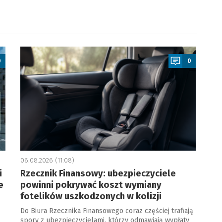
a
0
0
06.08.2026 (11:08)
i
Rzecznik Finansowy: ubezpieczyciele
e
powinni pokrywać koszt wymiany
fotelików uszkodzonych w kolizji
Do Biura Rzecznika Finansowego coraz częściej trafiają
spory z ubezpieczycielami, którzy odmawiają wypłaty