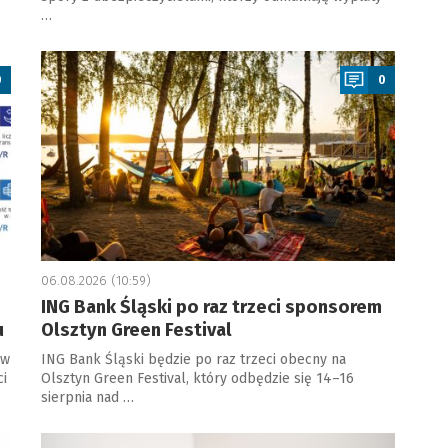
…
a
0
0
06.08.2026 (10:59)
ING Bank Śląski po raz trzeci sponsorem
u
Olsztyn Green Festival
 w
ING Bank Śląski będzie po raz trzeci obecny na
ci
Olsztyn Green Festival, który odbędzie się 14–16
sierpnia nad …
a