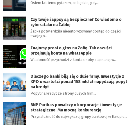
Osiem lat temu pytałem, co będzie, gdy…
Czy twoje żappsy są bezpieczne? Co wiadomo o
cyberataku na Żabkę
Żabka potwierdziła nieautoryzowany dostęp do części
swojego…
Znajomy prosi o głos na Zofię. Tak oszuści
przejmują konta na WhatsAppie
Wiadomość przychodzi z konta osoby zapisanej w…
Dlaczego banki biją się o duże firmy. Inwestycje z
KPO o wartości ponad 158 mld zł napędzają popyt
na kredyt
Popyt na kredyt ze strony dużych firm…
BNP Paribas powalczy o korporacje i inwestycje
strategiczne. Ma mocną konkurencję
Przynależność do największej grupy bankowej w Europie…