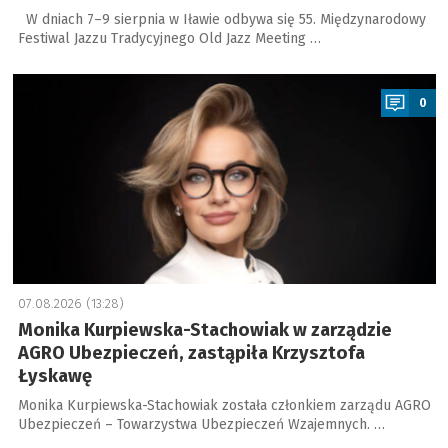
W dniach 7–9 sierpnia w Iławie odbywa się 55. Międzynarodowy
Festiwal Jazzu Tradycyjnego Old Jazz Meeting …
a
0
07.08.2026 (13:28)
Monika Kurpiewska-Stachowiak w zarządzie
AGRO Ubezpieczeń, zastąpiła Krzysztofa
Łyskawę
Monika Kurpiewska-Stachowiak została członkiem zarządu AGRO
Ubezpieczeń – Towarzystwa Ubezpieczeń Wzajemnych. …