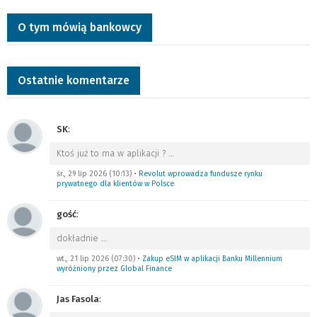
O tym mówią bankowcy
Ostatnie komentarze
SK
:
Ktoś już to ma w aplikacji ?
…
śr., 29 lip 2026 (10:13)
•
Revolut wprowadza fundusze rynku
prywatnego dla klientów w Polsce
gość
:
dokładnie
…
wt., 21 lip 2026 (07:30)
•
Zakup eSIM w aplikacji Banku Millennium
wyróżniony przez Global Finance
Jas Fasola
: