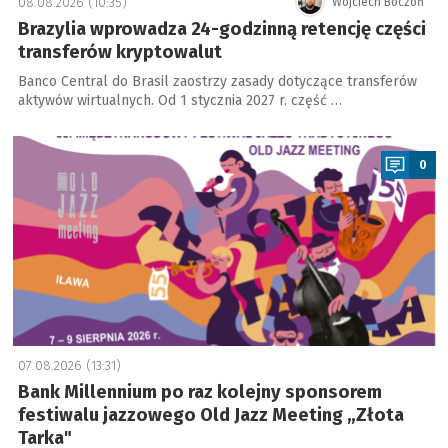
08.08.2026 (10:35)
Wojciech Boczoń
Brazylia wprowadza 24-godzinną retencję części
transferów kryptowalut
Banco Central do Brasil zaostrzy zasady dotyczące transferów
aktywów wirtualnych. Od 1 stycznia 2027 r. część …
a
0
07.08.2026 (13:31)
Bank Millennium po raz kolejny sponsorem
festiwalu jazzowego Old Jazz Meeting „Złota
Tarka"