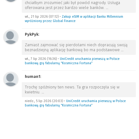
chciałbym zrozumieć jaki był powód nagrody. Usługa
oferowana jest przez bardzo wiele banków.
…
wt., 21 lip 2026 (07:12)
•
Zakup eSIM w aplikacji Banku Millennium
wyróżniony przez Global Finance
PykPyk
:
Zamiast zajmować się pierdołami niech dopracują swoją
beznadziejną aplikację bankową bo ma podstawowe
…
wt., 7 lip 2026 (16:36)
•
UniCredit uruchamia pierwszą w Polsce
bankową grę fabularną “Kosmiczna Fortuna”
human1
:
Trochę spóźniony ten news. Ta gra rozpoczęła się w
kwietniu.
…
niedz., 5 lip 2026 (20:03)
•
UniCredit uruchamia pierwszą w Polsce
bankową grę fabularną “Kosmiczna Fortuna”