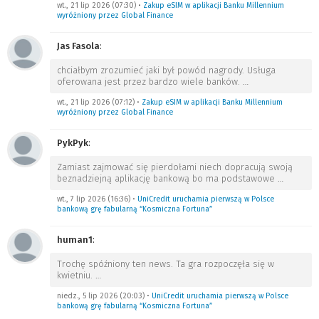
wt., 21 lip 2026 (07:30)
•
Zakup eSIM w aplikacji Banku Millennium
wyróżniony przez Global Finance
Jas Fasola
:
chciałbym zrozumieć jaki był powód nagrody. Usługa
oferowana jest przez bardzo wiele banków.
…
wt., 21 lip 2026 (07:12)
•
Zakup eSIM w aplikacji Banku Millennium
wyróżniony przez Global Finance
PykPyk
:
Zamiast zajmować się pierdołami niech dopracują swoją
beznadziejną aplikację bankową bo ma podstawowe
…
wt., 7 lip 2026 (16:36)
•
UniCredit uruchamia pierwszą w Polsce
bankową grę fabularną “Kosmiczna Fortuna”
human1
:
Trochę spóźniony ten news. Ta gra rozpoczęła się w
kwietniu.
…
niedz., 5 lip 2026 (20:03)
•
UniCredit uruchamia pierwszą w Polsce
bankową grę fabularną “Kosmiczna Fortuna”