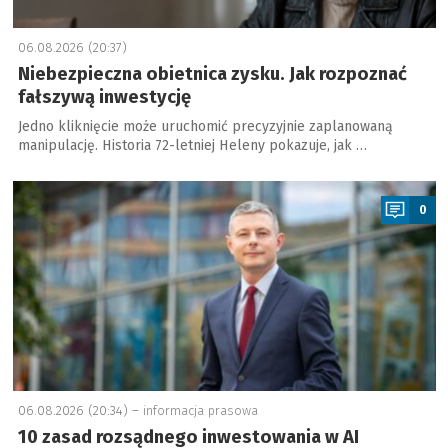
06.08.2026 (20:37)
Niebezpieczna obietnica zysku. Jak rozpoznać
fałszywą inwestycję
Jedno kliknięcie może uruchomić precyzyjnie zaplanowaną
manipulację. Historia 72-letniej Heleny pokazuje, jak …
a
0
06.08.2026 (20:34) –
informacja prasowa
10 zasad rozsądnego inwestowania w AI