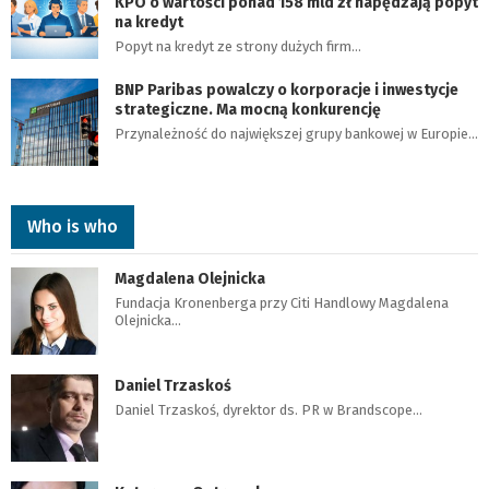
KPO o wartości ponad 158 mld zł napędzają popyt
na kredyt
Popyt na kredyt ze strony dużych firm…
BNP Paribas powalczy o korporacje i inwestycje
strategiczne. Ma mocną konkurencję
Przynależność do największej grupy bankowej w Europie…
Who is who
Magdalena Olejnicka
Fundacja Kronenberga przy Citi Handlowy Magdalena
Olejnicka…
Daniel Trzaskoś
Daniel Trzaskoś, dyrektor ds. PR w Brandscope…