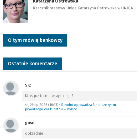
Katarzyna Ostrowska
Rzecznik prasowy, Uniqa Katarzyna Ostrowska w UNIQA…
O tym mówią bankowcy
Ostatnie komentarze
SK
:
Ktoś już to ma w aplikacji ?
…
śr., 29 lip 2026 (10:13)
•
Revolut wprowadza fundusze rynku
prywatnego dla klientów w Polsce
gość
:
dokładnie
…