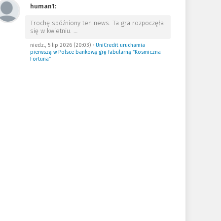
human1
:
Trochę spóźniony ten news. Ta gra rozpoczęła
się w kwietniu.
…
niedz., 5 lip 2026 (20:03)
•
UniCredit uruchamia
pierwszą w Polsce bankową grę fabularną “Kosmiczna
Fortuna”