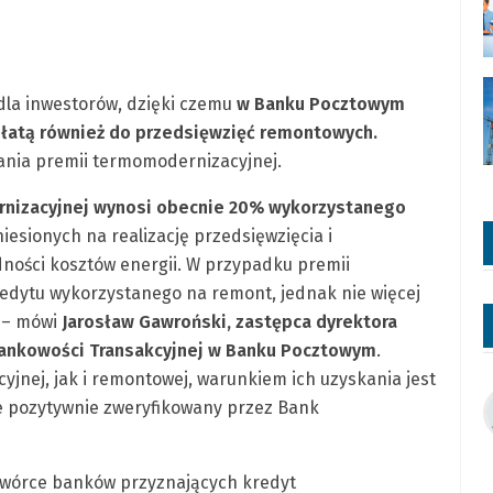
la inwestorów, dzięki czemu
w Banku Pocztowym
łatą również do przedsięwzięć remontowych.
kania premii termomodernizacyjnej.
nizacyjnej wynosi obecnie 20% wykorzystanego
niesionych na realizację przedsięwzięcia i
ości kosztów energii. W przypadku premii
edytu wykorzystanego na remont, jednak nie więcej
a – mówi
Jarosław Gawroński, zastępca dyrektora
Bankowości Transakcyjnej w Banku Pocztowym
.
nej, jak i remontowej, warunkiem ich uzyskania jest
e pozytywnie zweryfikowany przez Bank
czwórce banków przyznających kredyt