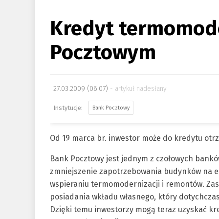
Kredyt termomode
Pocztowym
27.03.2009 (06:07)
artykuł nadesłany
Bank Pocztowy
Od 19 marca br. inwestor może do kredytu ot
Bank Pocztowy jest jednym z czołowych banków
zmniejszenie zapotrzebowania budynków na ene
wspieraniu termomodernizacji i remontów. Zast
posiadania wkładu własnego, który dotychczas 
Dzięki temu inwestorzy mogą teraz uzyskać k