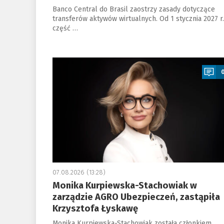
Banco Central do Brasil zaostrzy zasady dotyczące
transferów aktywów wirtualnych. Od 1 stycznia 2027 r.
część …
a
07.08.2026 (13:28)
Monika Kurpiewska-Stachowiak w
zarządzie AGRO Ubezpieczeń, zastąpiła
Krzysztofa Łyskawę
Monika Kurpiewska-Stachowiak została członkiem