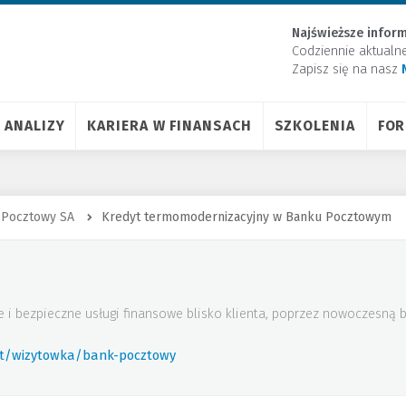
Najświeższe inform
Codziennie aktualn
Zapisz się na nasz
ANALIZY
KARIERA W FINANSACH
SZKOLENIA
FO
 Pocztowy SA
Kredyt termomodernizacyjny w Banku Pocztowym
 i bezpieczne usługi finansowe blisko klienta, poprzez nowoczesną ba
rt/wizytowka/bank-pocztowy