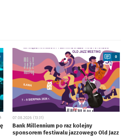
a
0
0
ń
07.08.2026 (13:31)
ję
Bank Millennium po raz kolejny
sponsorem festiwalu jazzowego Old Jazz