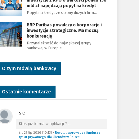
Inwestycje z KPO o wartości ponad 158
mld zł napędzają popyt na kredyt
Popyt na kredyt ze strony dużych firm…
BNP Paribas powalczy o korporacje i
inwestycje strategiczne. Ma mocną
konkurencję
Przynależność do największej grupy
bankowej w Europie…
O tym mówią bankowcy
Ostatnie komentarze
SK
:
Ktoś już to ma w aplikacji ?
…
śr., 29 lip 2026 (10:13)
•
Revolut wprowadza fundusze
rynku prywatnego dla klientów w Polsce