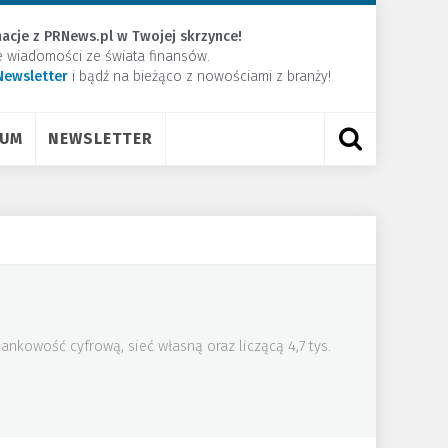
acje z PRNews.pl w Twojej skrzynce!
e wiadomości ze świata finansów.
Newsletter
​i bądź na bieżąco z nowościami z branży!
RUM
NEWSLETTER
nkowość cyfrową, sieć własną oraz liczącą 4,7 tys.