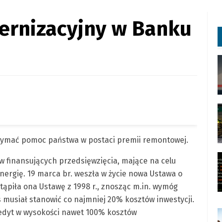
rnizacyjny w Banku
rzymać pomoc państwa w postaci premii remontowej.
 finansujących przedsięwzięcia, mające na celu
rgię. 19 marca br. weszła w życie nowa Ustawa o
ąpiła ona Ustawę z 1998 r., znosząc m.in. wymóg
musiał stanowić co najmniej 20% kosztów inwestycji.
redyt w wysokości nawet 100% kosztów