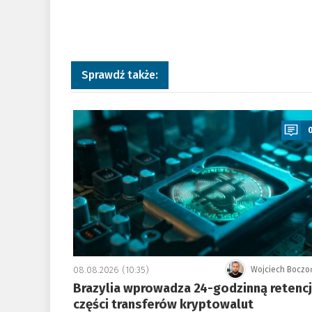
Sprawdź także:
a
08.08.2026 (10:35)
Wojciech Boczo
Brazylia wprowadza 24-godzinną retenc
części transferów kryptowalut