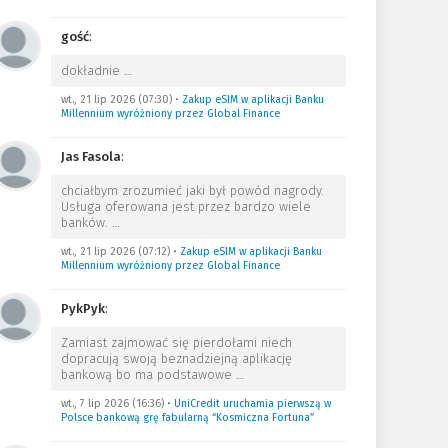
gość
:
dokładnie
…
wt., 21 lip 2026 (07:30)
•
Zakup eSIM w aplikacji Banku
Millennium wyróżniony przez Global Finance
Jas Fasola
:
chciałbym zrozumieć jaki był powód nagrody.
Usługa oferowana jest przez bardzo wiele
banków.
…
wt., 21 lip 2026 (07:12)
•
Zakup eSIM w aplikacji Banku
Millennium wyróżniony przez Global Finance
PykPyk
:
Zamiast zajmować się pierdołami niech
dopracują swoją beznadziejną aplikację
bankową bo ma podstawowe
…
wt., 7 lip 2026 (16:36)
•
UniCredit uruchamia pierwszą w
Polsce bankową grę fabularną “Kosmiczna Fortuna”