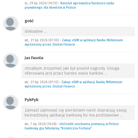
śr., 29 lip 2026 (10:13)
•
Revolut wprowadza fundusze rynku
prywatnego dla klientów w Polsce
gość
:
dokładnie
…
wt., 21 lip 2026 (07:30)
•
Zakup eSIM w aplikacji Banku Millennium
wyróżniony przez Global Finance
Jas Fasola
:
chciałbym zrozumieć jaki był powód nagrody. Usługa
oferowana jest przez bardzo wiele banków.
…
wt., 21 lip 2026 (07:12)
•
Zakup eSIM w aplikacji Banku Millennium
wyróżniony przez Global Finance
PykPyk
:
Zamiast zajmować się pierdołami niech dopracują swoją
beznadziejną aplikację bankową bo ma podstawowe
…
wt., 7 lip 2026 (16:36)
•
UniCredit uruchamia pierwszą w Polsce
bankową grę fabularną “Kosmiczna Fortuna”