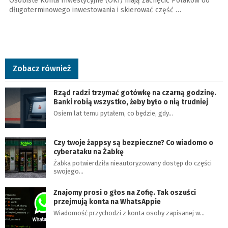
Osobiste Konta Inwestycyjne (OKI) mają zachęcić Polaków do
długoterminowego inwestowania i skierować część …
Zobacz również
Rząd radzi trzymać gotówkę na czarną godzinę.
Banki robią wszystko, żeby było o nią trudniej
Osiem lat temu pytałem, co będzie, gdy…
Czy twoje żappsy są bezpieczne? Co wiadomo o
cyberataku na Żabkę
Żabka potwierdziła nieautoryzowany dostęp do części
swojego…
Znajomy prosi o głos na Zofię. Tak oszuści
przejmują konta na WhatsAppie
Wiadomość przychodzi z konta osoby zapisanej w…