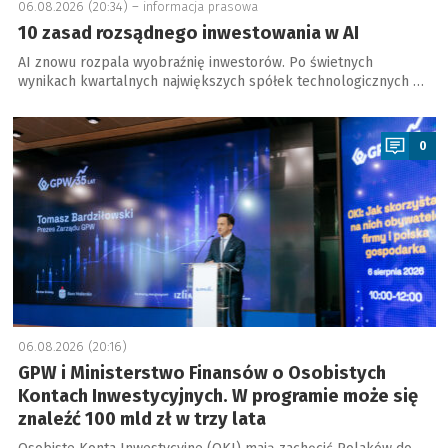
06.08.2026 (20:34) –
informacja prasowa
10 zasad rozsądnego inwestowania w AI
AI znowu rozpala wyobraźnię inwestorów. Po świetnych
wynikach kwartalnych największych spółek technologicznych …
a
0
06.08.2026 (20:16)
GPW i Ministerstwo Finansów o Osobistych
Kontach Inwestycyjnych. W programie może się
znaleźć 100 mld zł w trzy lata