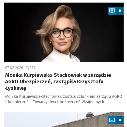
a
0
07.08.2026 (13:28)
Monika Kurpiewska-Stachowiak w zarządzie
AGRO Ubezpieczeń, zastąpiła Krzysztofa
Łyskawę
Monika Kurpiewska-Stachowiak została członkiem zarządu AGRO
Ubezpieczeń – Towarzystwa Ubezpieczeń Wzajemnych. …
a
0