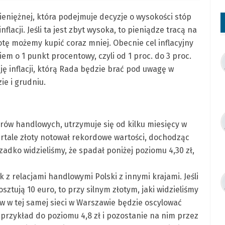
eniężnej, która podejmuje decyzje o wysokości stóp
lacji. Jeśli ta jest zbyt wysoka, to pieniądze tracą na
otę możemy kupić coraz mniej. Obecnie cel inflacyjny
m o 1 punkt procentowy, czyli od 1 proc. do 3 proc.
ję inflacji, którą Rada będzie brać pod uwagę w
ie i grudniu.
rów handlowych, utrzymuje się od kilku miesięcy w
wartale złoty notował rekordowe wartości, dochodząc
rzadko widzieliśmy, że spadał poniżej poziomu 4,30 zł,
k z relacjami handlowymi Polski z innymi krajami. Jeśli
sztują 10 euro, to przy silnym złotym, jaki widzieliśmy
w w tej samej sieci w Warszawie będzie oscylować
 przykład do poziomu 4,8 zł i pozostanie na nim przez