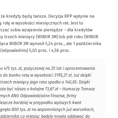
 że kredyty będą tańsze. Decyzja RPP wpłynie na
rolę w wysokości miesięcznych rat. Jest to
yczać sobie wzajemnie pieniądze – dla kredytów
y trzech miesięcy (WIBOR 3M) lub pół roku (WIBOR
lipca WIBOR 3M wynosił 5,24 proc., ale 1 października
 (odpowiednio) 5,03 proc. i 4,56 proc.
475 tys. zł, pożyczonej na 25 lat i oprocentowania
 do banku ratę w wysokości 3195,37 zł. Już dzięki
rzech miesięcy jego rata spadła o 140,65. Dzięki
 może być niższa o kolejne 73,67 zł – tłumaczy Tomasz
znych ANG Odpowiedzialne Finanse, firmy
 jeszcze bardziej w przypadku wyższych kwot
ągnęła 800 tys. zł na wspomnianych już warunkach,
 października co miesiąc będzie mogła oddawać do