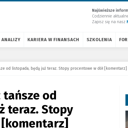
Najświeższe inform
Codziennie aktualn
Zapisz się na nasz
ANALIZY
KARIERA W FINANSACH
SZKOLENIA
FO
sze od listopada, będą już teraz. Stopy procentowe w dół [komentarz]
 tańsze od
ż teraz. Stopy
 [komentarz]