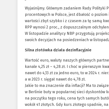
Wyjaśnijmy. Głównym zadaniem Rady Polityki Pi
procentowych w Polsce, jest dbałość o poziom inf
wartości zbyt szybko i z czasem za tę samą kw
RPP wynosi 2 proc., z dopuszczalnym odchylenie
W listopadzie analitycy NBP przygotują projekc
swoich decyzjach na posiedzeniach w listopadz
Silna złotówka działa dezinflacyjnie
Wartość euro, waluty naszych głównych partne
kanale 4,25 zł – 4,28 zł. I choć w pierwszym k
nawet do 4,13 zł za jedno euro, to w 2024 r. nie
a w 2023 r. sięgał nawet do 4,78 zł.
Jakie to ma znaczenie dla inflacji? Ma to związe
w Berlinie buty w popularnej sieci dyskontów ko
na początku tego roku, cena tych samych butó
wokół 41 złotych. Gdy kurs złotego spadnie, na