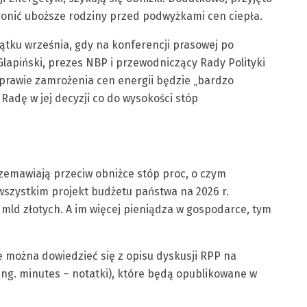
ronić uboższe rodziny przed podwyżkami cen ciepła.
tku września, gdy na konferencji prasowej po
apiński, prezes NBP i przewodniczący Rady Polityki
sprawie zamrożenia cen energii będzie „bardzo
dę w jej decyzji co do wysokości stóp
rzemawiają przeciw obniżce stóp proc, o czym
szystkim projekt budżetu państwa na 2026 r.
mld złotych. A im więcej pieniądza w gospodarce, tym
e można dowiedzieć się z opisu dyskusji RPP na
ng. minutes – notatki), które będą opublikowane w