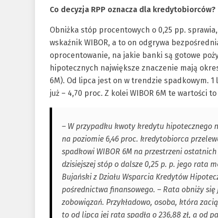
Co decyzja RPP oznacza dla kredytobiorców?
Obniżka stóp procentowych o 0,25 pp. sprawia,
wskaźnik WIBOR, a to on odgrywa bezpośrednią 
oprocentowanie, na jakie banki są gotowe poż
hipotecznych największe znaczenie mają okres
6M). Od lipca jest on w trendzie spadkowym. 1 
już – 4,70 proc. Z kolei WIBOR 6M te wartości to
– W przypadku kwoty kredytu hipotecznego na 
na poziomie 6,46 proc. kredytobiorca przelewa
spadkowi WIBOR 6M na przestrzeni ostatnich t
dzisiejszej stóp o dalsze 0,25 p. p. jego rata
Bujański z Działu Wsparcia Kredytów Hipotec
pośrednictwa finansowego. – Rata obniży się
zobowiązań. Przykładowo, osoba, która zaci
to od lipca jej rata spadła o 236,88 zł, a od