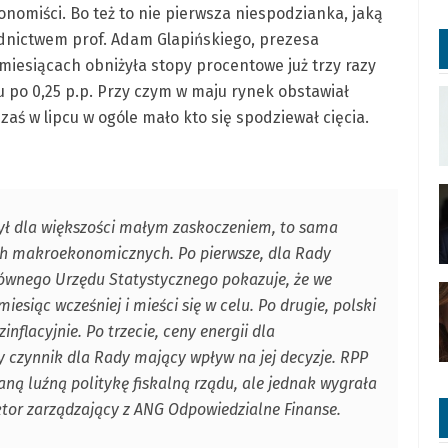
konomiści. Bo też to nie pierwsza niespodzianka, jaką
nictwem prof. Adam Glapińskiego, prezesa
esiącach obniżyła stopy procentowe już trzy razy
niu po 0,25 p.p. Przy czym w maju rynek obstawiał
zaś w lipcu w ogóle mało kto się spodziewał cięcia.
ył dla większości małym zaskoczeniem, to sama
ych makroekonomicznych. Po pierwsze, dla Rady
Głównego Urzędu Statystycznego pokazuje, że we
 miesiąc wcześniej i mieści się w celu. Po drugie, polski
inflacyjnie. Po trzecie, ceny energii dla
czynnik dla Rady mający wpływ na jej decyzje. RPP
ną luźną politykę fiskalną rządu, ale jednak wygrała
tor zarządzający z ANG Odpowiedzialne Finanse.