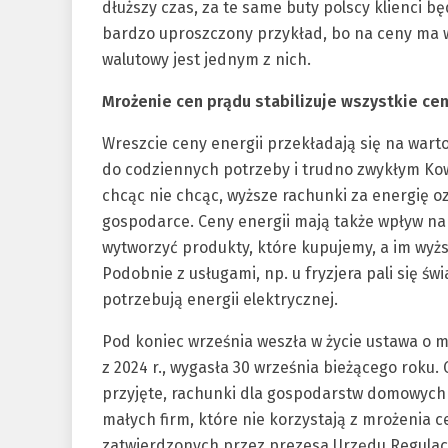
dłuższy czas, za te same buty polscy klienci bę
bardzo uproszczony przykład, bo na ceny ma w
walutowy jest jednym z nich.
Mrożenie cen prądu stabilizuje wszystkie ce
Wreszcie ceny energii przekładają się na wart
do codziennych potrzeby i trudno zwykłym Kow
chcąc nie chcąc, wyższe rachunki za energię oz
gospodarce. Ceny energii mają także wpływ na 
wytworzyć produkty, które kupujemy, a im wyż
Podobnie z usługami, np. u fryzjera pali się świ
potrzebują energii elektrycznej.
Pod koniec września weszła w życie ustawa o 
z 2024 r., wygasła 30 września bieżącego roku
przyjęte, rachunki dla gospodarstw domowych
małych firm, które nie korzystają z mrożenia c
zatwierdzonych przez prezesa Urzędu Regulacji