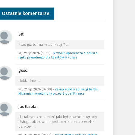
Ostatnie komentarze
SK
:
Ktoś już to ma w aplikacji ?
…
śr., 29 lip 2026 (10:13)
•
Revolut wprowadza fundusze
rynku prywatnego dla klientów w Polsce
gość
:
dokładnie
…
wt., 21 lip 2026 (07:30)
•
Zakup eSIM w aplikacji Banku
Millennium wyróżniony przez Global Finance
Jas Fasola
:
chciałbym zrozumieć jaki był powód nagrody.
Usługa oferowana jest przez bardzo wiele
banków.
…