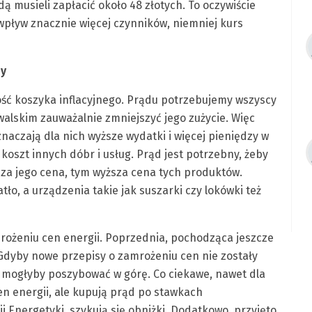
dą musieli zapłacić około 48 złotych. To oczywiście
pływ znacznie więcej czynników, niemniej kurs
ny
ość koszyka inflacyjnego. Prądu potrzebujemy wszyscy
alskim zauważalnie zmniejszyć jego zużycie. Więc
naczają dla nich wyższe wydatki i więcej pieniędzy w
koszt innych dóbr i usług. Prąd jest potrzebny, żeby
sza jego cena, tym wyższa cena tych produktów.
atło, a urządzenia takie jak suszarki czy lokówki też
mrożeniu cen energii. Poprzednia, pochodząca jeszcze
. Gdyby nowe przepisy o zamrożeniu cen nie zostały
 mogłyby poszybować w górę. Co ciekawe, nawet dla
en energii, ale kupują prąd po stawkach
 Energetyki, szykują się obniżki. Dodatkowo, przyjęto