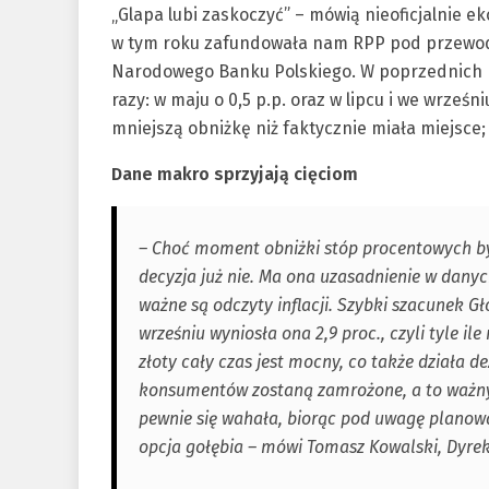
„Glapa lubi zaskoczyć” – mówią nieoficjalnie e
w tym roku zafundowała nam RPP pod przewod
Narodowego Banku Polskiego. W poprzednich mi
razy: w maju o 0,5 p.p. oraz w lipcu i we wrześ
mniejszą obniżkę niż faktycznie miała miejsce; 
Dane makro sprzyjają cięciom
– Choć moment obniżki stóp procentowych b
decyzja już nie. Ma ona uzasadnienie w dan
ważne są odczyty inflacji. Szybki szacunek 
wrześniu wyniosła ona 2,9 proc., czyli tyle ile
złoty cały czas jest mocny, co także działa dez
konsumentów zostaną zamrożone, a to ważny 
pewnie się wahała, biorąc pod uwagę planowa
opcja gołębia – mówi Tomasz Kowalski, Dyrek