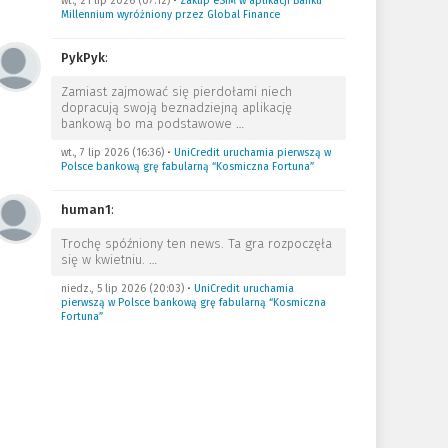
wt., 21 lip 2026 (07:12)
•
Zakup eSIM w aplikacji Banku
Millennium wyróżniony przez Global Finance
PykPyk
:
Zamiast zajmować się pierdołami niech
dopracują swoją beznadziejną aplikację
bankową bo ma podstawowe
…
wt., 7 lip 2026 (16:36)
•
UniCredit uruchamia pierwszą w
Polsce bankową grę fabularną “Kosmiczna Fortuna”
human1
:
Trochę spóźniony ten news. Ta gra rozpoczęła
się w kwietniu.
…
niedz., 5 lip 2026 (20:03)
•
UniCredit uruchamia
pierwszą w Polsce bankową grę fabularną “Kosmiczna
Fortuna”