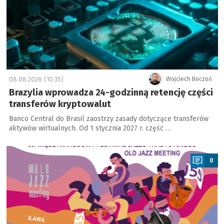
08.08.2026 (10:35)
Wojciech Boczoń
Brazylia wprowadza 24-godzinną retencję części
transferów kryptowalut
Banco Central do Brasil zaostrzy zasady dotyczące transferów
aktywów wirtualnych. Od 1 stycznia 2027 r. część …
a
0