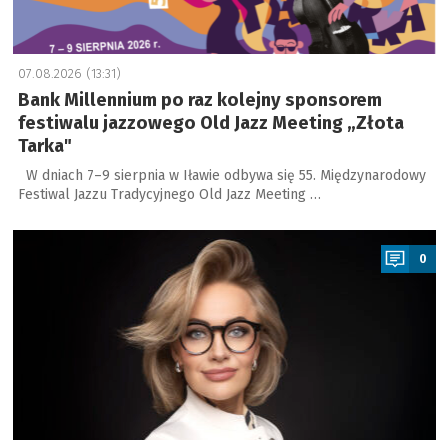
07.08.2026 (13:31)
Bank Millennium po raz kolejny sponsorem
festiwalu jazzowego Old Jazz Meeting „Złota
Tarka"
W dniach 7–9 sierpnia w Iławie odbywa się 55. Międzynarodowy
Festiwal Jazzu Tradycyjnego Old Jazz Meeting …
a
0