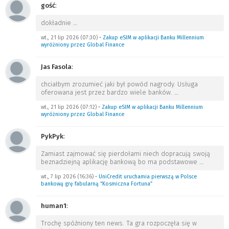
gość
:
dokładnie
…
wt., 21 lip 2026 (07:30)
•
Zakup eSIM w aplikacji Banku Millennium
wyróżniony przez Global Finance
Jas Fasola
:
chciałbym zrozumieć jaki był powód nagrody. Usługa
oferowana jest przez bardzo wiele banków.
…
wt., 21 lip 2026 (07:12)
•
Zakup eSIM w aplikacji Banku Millennium
wyróżniony przez Global Finance
PykPyk
:
Zamiast zajmować się pierdołami niech dopracują swoją
beznadziejną aplikację bankową bo ma podstawowe
…
wt., 7 lip 2026 (16:36)
•
UniCredit uruchamia pierwszą w Polsce
bankową grę fabularną “Kosmiczna Fortuna”
human1
:
Trochę spóźniony ten news. Ta gra rozpoczęła się w