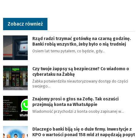
Zobacz również
Rząd radzi trzymać gotówkę na czarną godzinę.
Banki robią wszystko, żeby było o nią trudniej
Osiem lat temu pytałem, co będzie, gdy…
Czy twoje żappsy są bezpieczne? Co wiadomo o
cyberataku na Żabkę
Żabka potwierdziła nieautoryzowany dostęp do części
swojego…
Znajomy prosi o głos na Zofię. Tak oszuści
przejmują konta na WhatsAppie
Wiadomość przychodzi z konta osoby zapisanej w…
Dlaczego banki biją się o duże firmy. Inwestycje z
KPO o wartości ponad 158 mld zł napędzają popyt