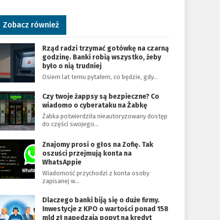
Zobacz również
Rząd radzi trzymać gotówkę na czarną
godzinę. Banki robią wszystko, żeby
było o nią trudniej
Osiem lat temu pytałem, co będzie, gdy…
Czy twoje żappsy są bezpieczne? Co
wiadomo o cyberataku na Żabkę
Żabka potwierdziła nieautoryzowany dostęp
do części swojego…
Znajomy prosi o głos na Zofię. Tak
oszuści przejmują konta na
WhatsAppie
Wiadomość przychodzi z konta osoby
zapisanej w…
Dlaczego banki biją się o duże firmy.
Inwestycje z KPO o wartości ponad 158
mld zł napędzają popyt na kredyt