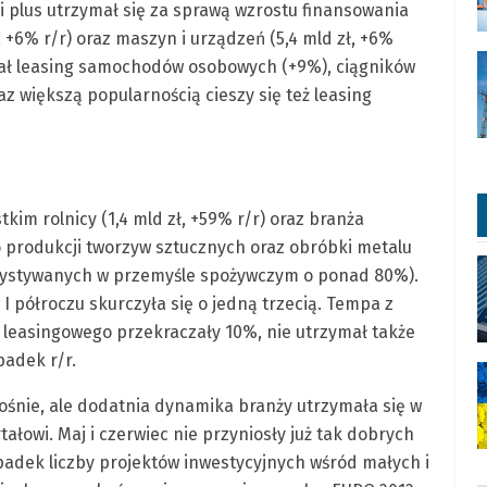
i plus utrzymał się za sprawą wzrostu finansowania
 +6% r/r) oraz maszyn i urządzeń (5,4 mld zł, +6%
wał leasing samochodów osobowych (+9%), ciągników
z większą popularnością cieszy się też leasing
kim rolnicy (1,4 mld zł, +59% r/r) oraz branża
produkcji tworzyw sztucznych oraz obróbki metalu
rzystywanych w przemyśle spożywczym o ponad 80%).
 półroczu skurczyła się o jedną trzecią. Tempa z
 leasingowego przekraczały 10%, nie utrzymał także
padek r/r.
rośnie, ale dodatnia dynamika branży utrzymała się w
łowi. Maj i czerwiec nie przyniosły już tak dobrych
spadek liczby projektów inwestycyjnych wśród małych i