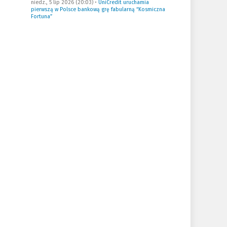
niedz., 5 lip 2026 (20:03)
•
UniCredit uruchamia
pierwszą w Polsce bankową grę fabularną “Kosmiczna
Fortuna”