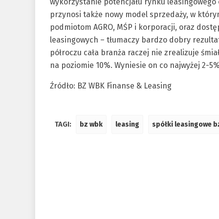
wykorzystanie potencjału rynku leasingowego 
przynosi także nowy model sprzedaży, w który
podmiotom AGRO, MŚP i korporacji, oraz dostę
leasingowych – tłumaczy bardzo dobry rezulta
półroczu cała branża raczej nie zrealizuje śmi
na poziomie 10%. Wyniesie on co najwyżej 2-5%
Źródło: BZ WBK Finanse & Leasing
TAGI:
bz wbk
leasing
spółki leasingowe 