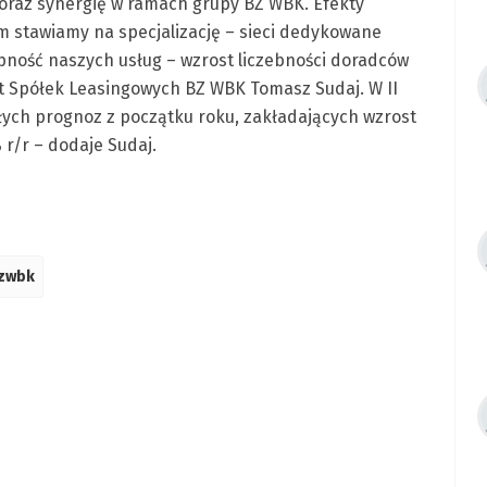
oraz synergię w ramach grupy BZ WBK. Efekty
m stawiamy na specjalizację – sieci dedykowane
pność naszych usług – wzrost liczebności doradców
t Spółek Leasingowych BZ WBK Tomasz Sudaj. W II
ałych prognoz z początku roku, zakładających wzrost
 r/r – dodaje Sudaj.
bzwbk