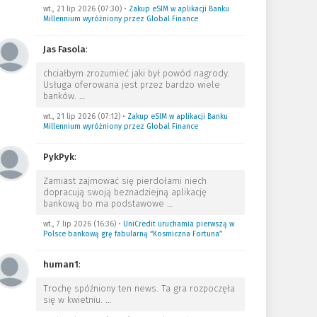
wt., 21 lip 2026 (07:30)
•
Zakup eSIM w aplikacji Banku
Millennium wyróżniony przez Global Finance
Jas Fasola
:
chciałbym zrozumieć jaki był powód nagrody.
Usługa oferowana jest przez bardzo wiele
banków.
…
wt., 21 lip 2026 (07:12)
•
Zakup eSIM w aplikacji Banku
Millennium wyróżniony przez Global Finance
PykPyk
:
Zamiast zajmować się pierdołami niech
dopracują swoją beznadziejną aplikację
bankową bo ma podstawowe
…
wt., 7 lip 2026 (16:36)
•
UniCredit uruchamia pierwszą w
Polsce bankową grę fabularną “Kosmiczna Fortuna”
human1
:
Trochę spóźniony ten news. Ta gra rozpoczęła
się w kwietniu.
…