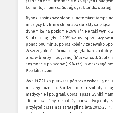
średnich firm, informacje o kolejnych upadłoś
komentuje Tomasz Sudaj, dyrektor ds. strateg
Rynek leasingowy słabnie, natomiast tempa na
miesięcy br. firma sfinansowała aktywa o łącz
dynamikę na poziomie 26% r/r. Na taki wynik 
Spółki osiągnęły aż 40% wzrost sprzedaży swoi
ponad 500 mln zł po raz kolejny zapewniło Spó
W szczególności firma osiągnęła bardzo dobry
oraz w branży medycznej (61% wzrost). Spółki
segmencie pojazdów (+9% r/r), a w szczególnoś
PolskiBus.com.
Wyniki ZPL za pierwsze półrocze wskazują na 
naszego biznesu. Bardzo dobre rezultaty osiąg
medycynie i poligrafii. Coraz lepsze wyniki m
sfinansowaliśmy kilka dużych inwestycji dotyc
przyjętej przez nas strategii na lata 2012-201