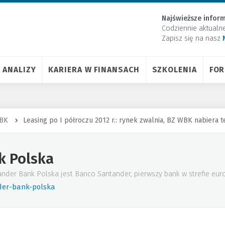
Najświeższe inform
Codziennie aktualn
Zapisz się na nasz
ANALIZY
KARIERA W FINANSACH
SZKOLENIA
FO
BK
Leasing po I półroczu 2012 r.: rynek zwalnia, BZ WBK nabiera 
k Polska
er Bank Polska jest Banco Santander, pierwszy bank w strefie euro i
der-bank-polska