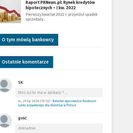
Raport PRNews.pl: Rynek kredytów
hipotecznych – I kw. 2022
Pierwszy kwartał 2022 r. przyniósł spadek
sprzedaży…
O tym mówią bankowcy
Ostatnie komentarze
SK
:
Ktoś już to ma w aplikacji ?
…
śr., 29 lip 2026 (10:13)
•
Revolut wprowadza fundusze
rynku prywatnego dla klientów w Polsce
gość
:
dokładnie
…