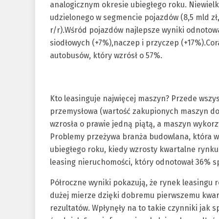
analogicznym okresie ubiegłego roku. Niewielk
udzielonego w segmencie pojazdów (8,5 mld zł,
r/r).Wśród pojazdów najlepsze wyniki odnoto
siodłowych (+7%),naczep i przyczep (+17%).Cora
autobusów, który wzrósł o 57%.
Kto leasinguje najwięcej maszyn? Przede wszyst
przemysłowa (wartość zakupionych maszyn do 
wzrosła o prawie jedną piątą, a maszyn wyko
Problemy przeżywa branża budowlana, która w I
ubiegłego roku, kiedy wzrosty kwartalne rynku
leasing nieruchomości, który odnotował 36% s
Półroczne wyniki pokazują, że rynek leasingu 
dużej mierze dzięki dobremu pierwszemu kwarta
rezultatów. Wpłynęły na to takie czynniki jak 