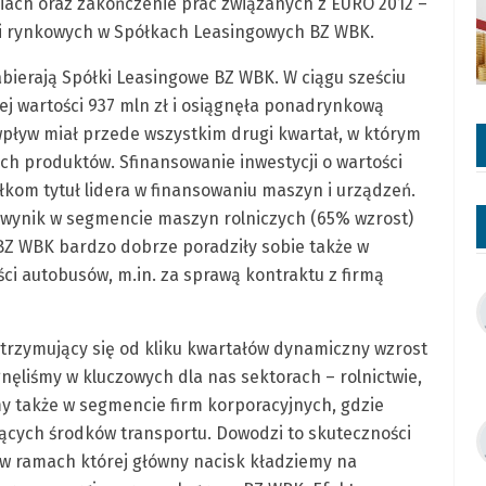
ciach oraz zakończenie prac związanych z EURO 2012 –
ii rynkowych w Spółkach Leasingowych BZ WBK.
bierają Spółki Leasingowe BZ WBK. W ciągu sześciu
nej wartości 937 mln zł i osiągnęła ponadrynkową
wpływ miał przede wszystkim drugi kwartał, w którym
ch produktów. Sfinansowanie inwestycji o wartości
łkom tytuł lidera w finansowaniu maszyn i urządzeń.
 wynik w segmencie maszyn rolniczych (65% wzrost)
 BZ WBK bardzo dobrze poradziły sobie także w
ci autobusów, m.in. za sprawą kontraktu z firmą
utrzymujący się od kliku kwartałów dynamiczny wzrost
nęliśmy w kluczowych dla nas sektorach – rolnictwie,
amy także w segmencie firm korporacyjnych, gdzie
zących środków transportu. Dowodzi to skuteczności
4, w ramach której główny nacisk kładziemy na