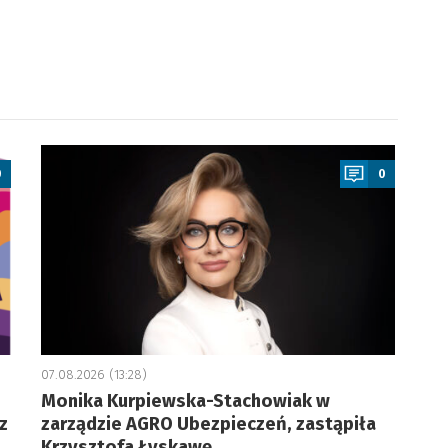
a
0
0
07.08.2026 (13:28)
Monika Kurpiewska-Stachowiak w
z
zarządzie AGRO Ubezpieczeń, zastąpiła
Krzysztofa Łyskawę