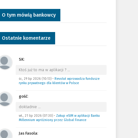
O tym mówią bankowcy
Ostatnie komentarze
SK
:
Ktoś już to ma w aplikacji ?
…
śr., 29 lip 2026 (10:13)
•
Revolut wprowadza fundusze
rynku prywatnego dla klientów w Polsce
gość
:
dokładnie
…
wt., 21 lip 2026 (07:30)
•
Zakup eSIM w aplikacji Banku
Millennium wyróżniony przez Global Finance
Jas Fasola
: