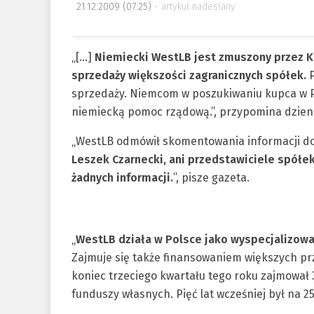
21.12.2009 (07:25)
artykuł nadesłany
„[…]
Niemiecki WestLB jest zmuszony przez K
sprzedaży większości zagranicznych spółek.
P
sprzedaży. Niemcom w poszukiwaniu kupca w P
niemiecką pomoc rządową.”, przypomina dzien
„WestLB odmówił skomentowania informacji do
Leszek Czarnecki, ani przedstawiciele spółek
żadnych informacji.
”, pisze gazeta.
„
WestLB działa w Polsce jako wyspecjalizowa
Zajmuje się także finansowaniem większych prz
koniec trzeciego kwartału tego roku zajmował
funduszy własnych. Pięć lat wcześniej był na 25.