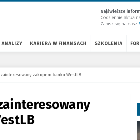
Najświeższe inform
Codziennie aktualn
Zapisz się na nasz
ANALIZY
KARIERA W FINANSACH
SZKOLENIA
FO
i zainteresowany zakupem banku WestLB
 zainteresowany
estLB