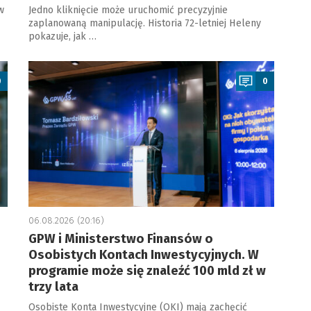
w
Jedno kliknięcie może uruchomić precyzyjnie
zaplanowaną manipulację. Historia 72-letniej Heleny
pokazuje, jak …
a
0
0
06.08.2026 (20:16)
GPW i Ministerstwo Finansów o
Osobistych Kontach Inwestycyjnych. W
programie może się znaleźć 100 mld zł w
trzy lata
Osobiste Konta Inwestycyjne (OKI) mają zachęcić