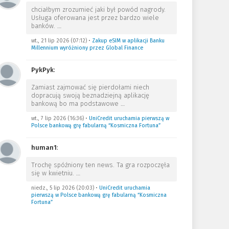
chciałbym zrozumieć jaki był powód nagrody.
Usługa oferowana jest przez bardzo wiele
banków.
…
wt., 21 lip 2026 (07:12)
•
Zakup eSIM w aplikacji Banku
Millennium wyróżniony przez Global Finance
PykPyk
:
Zamiast zajmować się pierdołami niech
dopracują swoją beznadziejną aplikację
bankową bo ma podstawowe
…
wt., 7 lip 2026 (16:36)
•
UniCredit uruchamia pierwszą w
Polsce bankową grę fabularną “Kosmiczna Fortuna”
human1
:
Trochę spóźniony ten news. Ta gra rozpoczęła
się w kwietniu.
…
niedz., 5 lip 2026 (20:03)
•
UniCredit uruchamia
pierwszą w Polsce bankową grę fabularną “Kosmiczna
Fortuna”