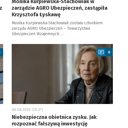
Monika Kurpiewska-Stachowiak w
z
zarządzie AGRO Ubezpieczeń, zastąpiła
Krzysztofa Łyskawę
Monika Kurpiewska-Stachowiak została członkiem
zarządu AGRO Ubezpieczeń – Towarzystwa
Ubezpieczeń Wzajemnych. …
a
0
0
06.08.2026 (20:37)
Niebezpieczna obietnica zysku. Jak
rozpoznać fałszywą inwestycję