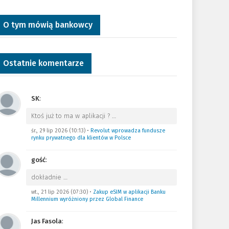
O tym mówią bankowcy
Ostatnie komentarze
SK
:
Ktoś już to ma w aplikacji ?
…
śr., 29 lip 2026 (10:13)
•
Revolut wprowadza fundusze
rynku prywatnego dla klientów w Polsce
gość
:
dokładnie
…
wt., 21 lip 2026 (07:30)
•
Zakup eSIM w aplikacji Banku
Millennium wyróżniony przez Global Finance
Jas Fasola
: