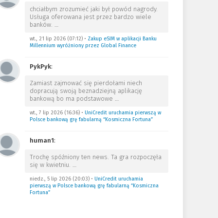
chciałbym zrozumieć jaki był powód nagrody.
Usługa oferowana jest przez bardzo wiele
banków.
…
wt., 21 lip 2026 (07:12)
•
Zakup eSIM w aplikacji Banku
Millennium wyróżniony przez Global Finance
PykPyk
:
Zamiast zajmować się pierdołami niech
dopracują swoją beznadziejną aplikację
bankową bo ma podstawowe
…
wt., 7 lip 2026 (16:36)
•
UniCredit uruchamia pierwszą w
Polsce bankową grę fabularną “Kosmiczna Fortuna”
human1
:
Trochę spóźniony ten news. Ta gra rozpoczęła
się w kwietniu.
…
niedz., 5 lip 2026 (20:03)
•
UniCredit uruchamia
pierwszą w Polsce bankową grę fabularną “Kosmiczna
Fortuna”