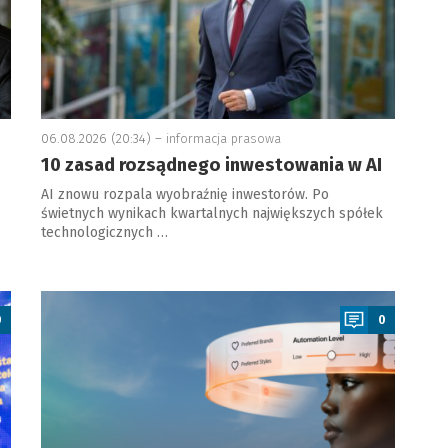
06.08.2026 (20:34) –
informacja prasowa
10 zasad rozsądnego inwestowania w AI
AI znowu rozpala wyobraźnię inwestorów. Po
świetnych wynikach kwartalnych największych spółek
technologicznych …
a
0
0