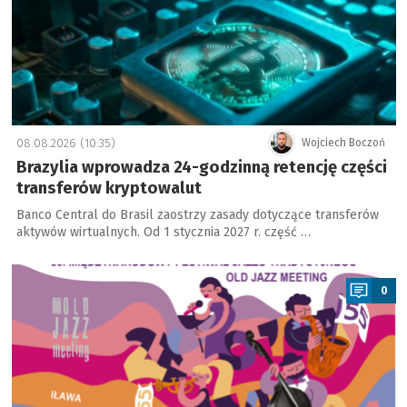
08.08.2026 (10:35)
Wojciech Boczoń
Brazylia wprowadza 24-godzinną retencję części
transferów kryptowalut
Banco Central do Brasil zaostrzy zasady dotyczące transferów
aktywów wirtualnych. Od 1 stycznia 2027 r. część …
a
0