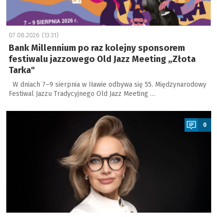
07.08.2026 (13:31)
Bank Millennium po raz kolejny sponsorem
festiwalu jazzowego Old Jazz Meeting „Złota
Tarka"
W dniach 7–9 sierpnia w Iławie odbywa się 55. Międzynarodowy
Festiwal Jazzu Tradycyjnego Old Jazz Meeting …
a
0