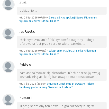
gość
:
dokładnie
…
wt., 21 lip 2026 (07:30)
•
Zakup eSIM w aplikacji Banku Millennium
wyróżniony przez Global Finance
Jas Fasola
:
chciałbym zrozumieć jaki był powód nagrody. Usługa
oferowana jest przez bardzo wiele banków.
…
wt., 21 lip 2026 (07:12)
•
Zakup eSIM w aplikacji Banku Millennium
wyróżniony przez Global Finance
PykPyk
:
Zamiast zajmować się pierdołami niech dopracują swoją
beznadziejną aplikację bankową bo ma podstawowe
…
wt., 7 lip 2026 (16:36)
•
UniCredit uruchamia pierwszą w Polsce
bankową grę fabularną “Kosmiczna Fortuna”
human1
:
Trochę spóźniony ten news. Ta gra rozpoczęła się w