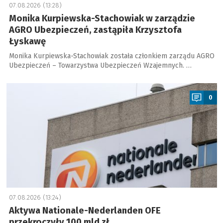
07.08.2026 (13:28)
Monika Kurpiewska-Stachowiak w zarządzie
AGRO Ubezpieczeń, zastąpiła Krzysztofa
Łyskawę
Monika Kurpiewska-Stachowiak została członkiem zarządu AGRO
Ubezpieczeń – Towarzystwa Ubezpieczeń Wzajemnych. …
a
0
07.08.2026 (13:24)
Aktywa Nationale-Nederlanden OFE
przekroczyły 100 mld zł