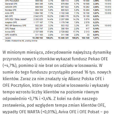
W minionym miesiącu, zdecydowanie najwyższą dynamikę
przyrostu nowych członków wykazał fundusz Pekao OFE
(+4,7%), pomimo iż nie brał on udziału w losowaniu. W
sumie do tego funduszu przystąpiło ponad 16 tys. nowych
klientów. Zaraz za nim znalazły się Allianz Polska OFE i
OFE Pocztylion, które brały udział w losowaniu i wykazały
tempo wzrostu liczby klientów na poziomie równym
odpowiednio +3,7% i +3,4%. Z kolei na dole naszego
zestawienia, pod względem tempa zmian klientów OFE,
wypadły OFE WARTA (+0,01%), Aviva OFE i OFE Polsat – po