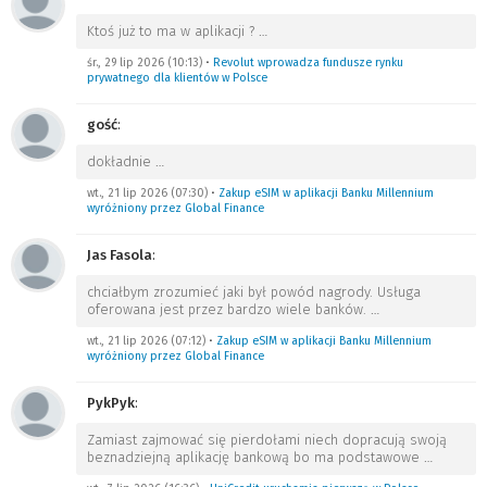
Ktoś już to ma w aplikacji ?
…
śr., 29 lip 2026 (10:13)
•
Revolut wprowadza fundusze rynku
prywatnego dla klientów w Polsce
gość
:
dokładnie
…
wt., 21 lip 2026 (07:30)
•
Zakup eSIM w aplikacji Banku Millennium
wyróżniony przez Global Finance
Jas Fasola
:
chciałbym zrozumieć jaki był powód nagrody. Usługa
oferowana jest przez bardzo wiele banków.
…
wt., 21 lip 2026 (07:12)
•
Zakup eSIM w aplikacji Banku Millennium
wyróżniony przez Global Finance
PykPyk
:
Zamiast zajmować się pierdołami niech dopracują swoją
beznadziejną aplikację bankową bo ma podstawowe
…