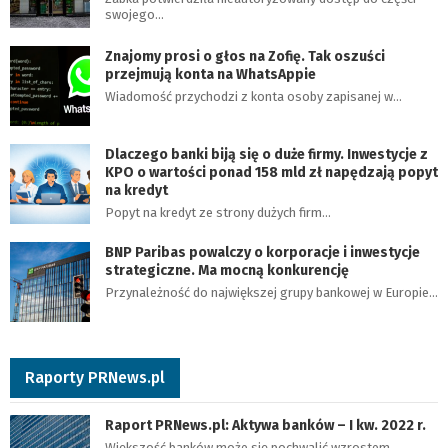
swojego…
Znajomy prosi o głos na Zofię. Tak oszuści
przejmują konta na WhatsAppie
Wiadomość przychodzi z konta osoby zapisanej w…
Dlaczego banki biją się o duże firmy. Inwestycje z
KPO o wartości ponad 158 mld zł napędzają popyt
na kredyt
Popyt na kredyt ze strony dużych firm…
BNP Paribas powalczy o korporacje i inwestycje
strategiczne. Ma mocną konkurencję
Przynależność do największej grupy bankowej w Europie…
Raporty PRNews.pl
Raport PRNews.pl: Aktywa banków – I kw. 2022 r.
Większość banków może się pochwalić wzrostem