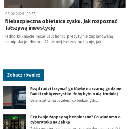
06.08.2026 (20:37)
Niebezpieczna obietnica zysku. Jak rozpoznać
fałszywą inwestycję
Jedno kliknięcie może uruchomić precyzyjnie zaplanowaną
manipulację. Historia 72-letniej Heleny pokazuje, jak …
Zobacz również
Rząd radzi trzymać gotówkę na czarną godzinę.
Banki robią wszystko, żeby było o nią trudniej
Osiem lat temu pytałem, co będzie, gdy…
Czy twoje żappsy są bezpieczne? Co wiadomo o
cyberataku na Żabkę
Żabka potwierdziła nieautoryzowany dostęp do części