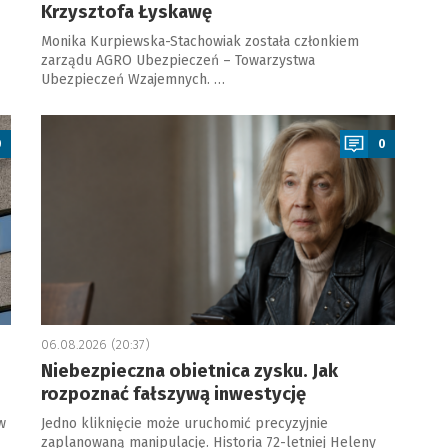
Krzysztofa Łyskawę
Monika Kurpiewska-Stachowiak została członkiem
zarządu AGRO Ubezpieczeń – Towarzystwa
Ubezpieczeń Wzajemnych. …
a
0
0
06.08.2026 (20:37)
Niebezpieczna obietnica zysku. Jak
rozpoznać fałszywą inwestycję
w
Jedno kliknięcie może uruchomić precyzyjnie
zaplanowaną manipulację. Historia 72-letniej Heleny