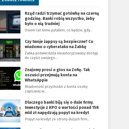
Rząd radzi trzymać gotówkę na czarną
godzinę. Banki robią wszystko, żeby
było o nią trudniej
Osiem lat temu pytałem, co będzie, gdy…
Czy twoje żappsy są bezpieczne? Co
wiadomo o cyberataku na Żabkę
Żabka potwierdziła nieautoryzowany dostęp
do części swojego…
Znajomy prosi o głos na Zofię. Tak
oszuści przejmują konta na
WhatsAppie
Wiadomość przychodzi z konta osoby
zapisanej w…
Dlaczego banki biją się o duże firmy.
Inwestycje z KPO o wartości ponad 158
mld zł napędzają popyt na kredyt
Popyt na kredyt ze strony dużych firm…