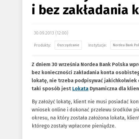
i bez zakładania 
30.09.2013 (12:00)
Oszczędzanie
Nordea Bank Po
Z dniem 30 września Nordea Bank Polska wpr
bez konieczności zakładania konta osobistego
lokatę, nie trzeba podpisywać jakichkolwi
taki sposób jest
Lokata
Dynamiczna dla klien
By założyć lokatę, klient nie musi posiadać k
wniosek online i dokonać przelewu środków p
okresu, na który została założona lokata, klie
którego zostały wpłacone pieniądze.