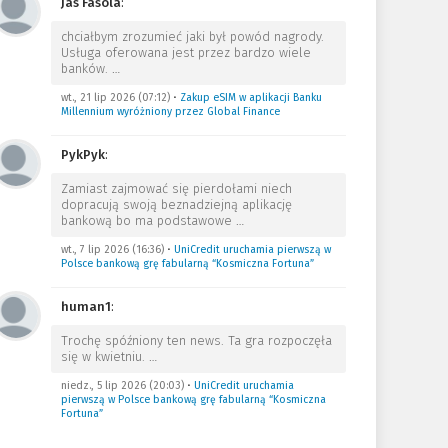
Jas Fasola
:
chciałbym zrozumieć jaki był powód nagrody.
Usługa oferowana jest przez bardzo wiele
banków.
…
wt., 21 lip 2026 (07:12)
•
Zakup eSIM w aplikacji Banku
Millennium wyróżniony przez Global Finance
PykPyk
:
Zamiast zajmować się pierdołami niech
dopracują swoją beznadziejną aplikację
bankową bo ma podstawowe
…
wt., 7 lip 2026 (16:36)
•
UniCredit uruchamia pierwszą w
Polsce bankową grę fabularną “Kosmiczna Fortuna”
human1
:
Trochę spóźniony ten news. Ta gra rozpoczęła
się w kwietniu.
…
niedz., 5 lip 2026 (20:03)
•
UniCredit uruchamia
pierwszą w Polsce bankową grę fabularną “Kosmiczna
Fortuna”