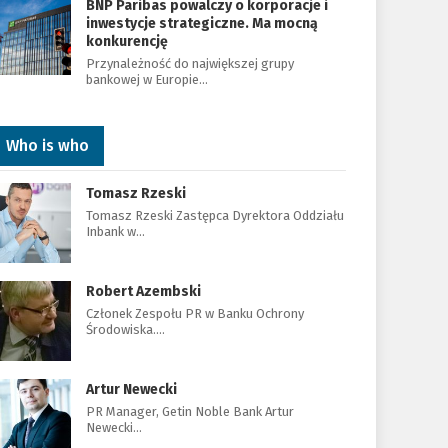
BNP Paribas powalczy o korporacje i
inwestycje strategiczne. Ma mocną
konkurencję
Przynależność do największej grupy
bankowej w Europie…
Who is who
Tomasz Rzeski
Tomasz Rzeski Zastępca Dyrektora Oddziału
Inbank w…
Robert Azembski
Członek Zespołu PR w Banku Ochrony
Środowiska.…
Artur Newecki
PR Manager, Getin Noble Bank Artur
Newecki…