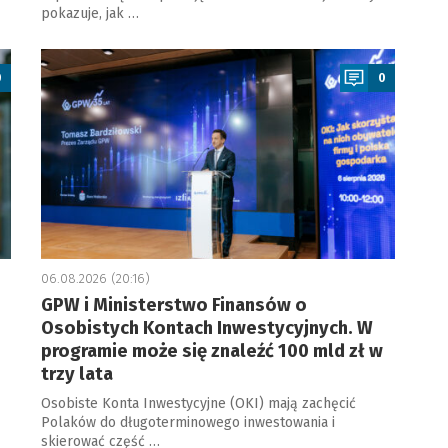
pokazuje, jak …
a
0
0
06.08.2026 (20:16)
GPW i Ministerstwo Finansów o
Osobistych Kontach Inwestycyjnych. W
programie może się znaleźć 100 mld zł w
trzy lata
Osobiste Konta Inwestycyjne (OKI) mają zachęcić
Polaków do długoterminowego inwestowania i
skierować część …