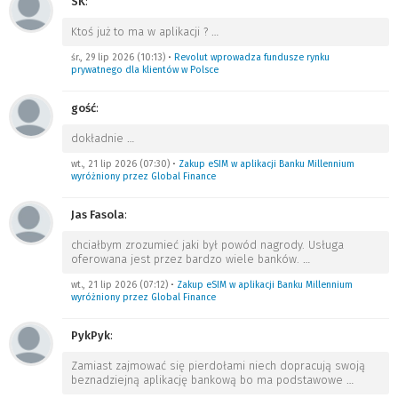
SK
:
Ktoś już to ma w aplikacji ?
…
śr., 29 lip 2026 (10:13)
•
Revolut wprowadza fundusze rynku
prywatnego dla klientów w Polsce
gość
:
dokładnie
…
wt., 21 lip 2026 (07:30)
•
Zakup eSIM w aplikacji Banku Millennium
wyróżniony przez Global Finance
Jas Fasola
:
chciałbym zrozumieć jaki był powód nagrody. Usługa
oferowana jest przez bardzo wiele banków.
…
wt., 21 lip 2026 (07:12)
•
Zakup eSIM w aplikacji Banku Millennium
wyróżniony przez Global Finance
PykPyk
:
Zamiast zajmować się pierdołami niech dopracują swoją
beznadziejną aplikację bankową bo ma podstawowe
…