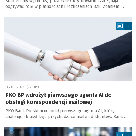
Stablecoiny wychodzą poza rynek kryptowalut i zaczynają
odgrywać rolę w płatnościach i rozliczeniach B2B. Zdaniem …
a
0
05.08.2026 (22:08)
PKO BP wdrożył pierwszego agenta AI do
obsługi korespondencji mailowej
PKO Bank Polski uruchomił pierwszego agenta AI, który
analizuje i klasyfikuje przychodzące maile od klientów. Bank …
a