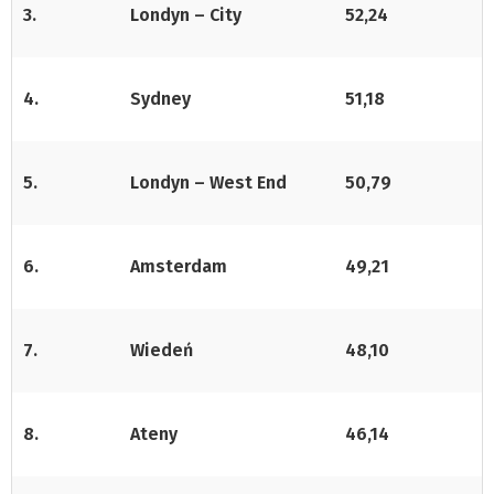
3.
Londyn – City
52,24
4.
Sydney
51,18
5.
Londyn – West End
50,79
6.
Amsterdam
49,21
7.
Wiedeń
48,10
8.
Ateny
46,14