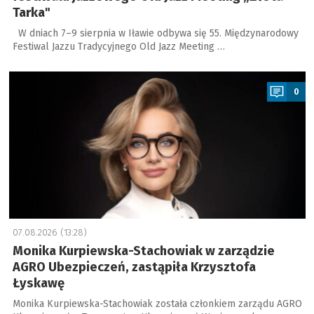
Tarka"
W dniach 7–9 sierpnia w Iławie odbywa się 55. Międzynarodowy
Festiwal Jazzu Tradycyjnego Old Jazz Meeting …
a
0
07.08.2026 (13:28)
Monika Kurpiewska-Stachowiak w zarządzie
AGRO Ubezpieczeń, zastąpiła Krzysztofa
Łyskawę
Monika Kurpiewska-Stachowiak została członkiem zarządu AGRO