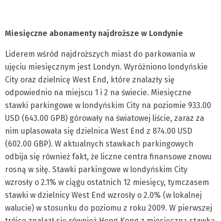
Miesięczne abonamenty najdroższe w Londynie
Liderem wśród najdroższych miast do parkowania w
ujęciu miesięcznym jest Londyn. Wyróżniono londyńskie
City oraz dzielnicę West End, które znalazły się
odpowiednio na miejscu 1 i 2 na świecie. Miesięczne
stawki parkingowe w londyńskim City na poziomie 933.00
USD (643.00 GPB) górowały na światowej liście, zaraz za
nim uplasowała się dzielnica West End z 874.00 USD
(602.00 GBP). W aktualnych stawkach parkingowych
odbija się również fakt, że liczne centra finansowe znowu
rosną w siłę. Stawki parkingowe w londyńskim City
wzrosły o 2.1% w ciągu ostatnich 12 miesięcy, tymczasem
stawki w dzielnicy West End wzrosły o 2.0% (w lokalnej
walucie) w stosunku do poziomu z roku 2009. W pierwszej
trójce znalazł się również Hong Kong z miesięczną stawką