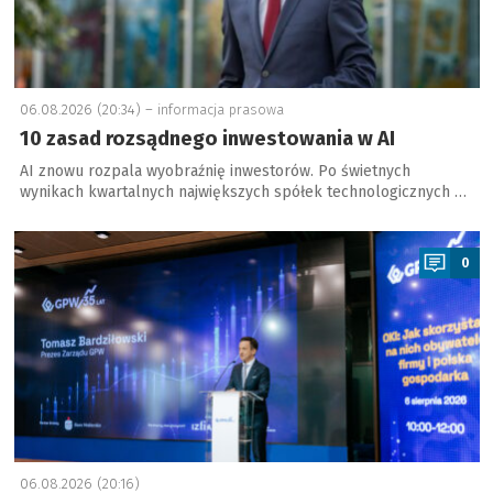
06.08.2026 (20:34) –
informacja prasowa
10 zasad rozsądnego inwestowania w AI
AI znowu rozpala wyobraźnię inwestorów. Po świetnych
wynikach kwartalnych największych spółek technologicznych …
a
0
06.08.2026 (20:16)