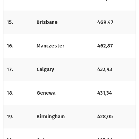
15.
Brisbane
469,47
16.
Manczester
462,87
17.
Calgary
432,93
18.
Genewa
431,34
19.
Birmingham
428,05