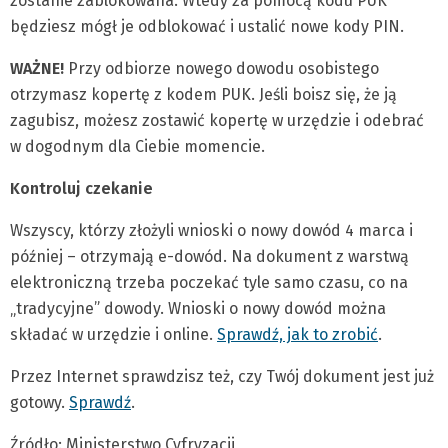
zostanie zablokowana. Wtedy za pomocą kodu PUK
będziesz mógł je odblokować i ustalić nowe kody PIN.
WAŻNE!
Przy odbiorze nowego dowodu osobistego
otrzymasz kopertę z kodem PUK. Jeśli boisz się, że ją
zagubisz, możesz zostawić kopertę w urzędzie i odebrać
w dogodnym dla Ciebie momencie.
Kontroluj czekanie
Wszyscy, którzy złożyli wnioski o nowy dowód 4 marca i
później – otrzymają e-dowód. Na dokument z warstwą
elektroniczną trzeba poczekać tyle samo czasu, co na
„tradycyjne” dowody. Wnioski o nowy dowód można
składać w urzędzie i online.
Sprawdź, jak to zrobić
.
Przez Internet sprawdzisz też, czy Twój dokument jest już
gotowy.
Sprawdź
.
Źródło: Ministerstwo Cyfryzacji