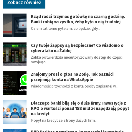
Zobacz również
Rząd radzi trzymać gotówkę na czarną godzinę.
Banki robią wszystko, żeby było o nią trudniej
Osiem lat temu pytałem, co będzie, gdy…
Czy twoje żappsy są bezpieczne? Co wiadomo o
cyberataku na Żabkę
Żabka potwierdziła nieautoryzowany dostęp do części
swojego…
Znajomy prosi o głos na Zofię. Tak oszuści
przejmują konta na WhatsAppie
Wiadomość przychodzi z konta osoby zapisanej w…
Dlaczego banki biją się o duże firmy. Inwestycje z
KPO o wartości ponad 158 mld zł napędzają popyt
na kredyt
Popyt na kredyt ze strony dużych firm…