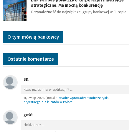
BNP Paribas powalczy o korporacje i inwestycje
strategiczne. Ma mocną konkurencję
Przynależność do największej grupy bankowej w Europie…
O tym mówią bankowcy
Ostatnie komentarze
SK
:
Ktoś już to ma w aplikacji ?
…
śr., 29 lip 2026 (10:13)
•
Revolut wprowadza fundusze rynku
prywatnego dla klientów w Polsce
gość
:
dokładnie
…