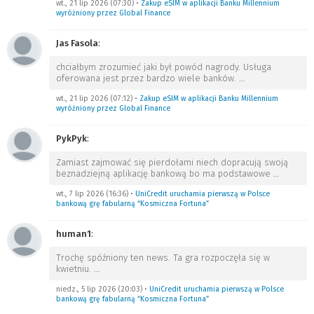
wt., 21 lip 2026 (07:30)
•
Zakup eSIM w aplikacji Banku Millennium
wyróżniony przez Global Finance
Jas Fasola
:
chciałbym zrozumieć jaki był powód nagrody. Usługa
oferowana jest przez bardzo wiele banków.
…
wt., 21 lip 2026 (07:12)
•
Zakup eSIM w aplikacji Banku Millennium
wyróżniony przez Global Finance
PykPyk
:
Zamiast zajmować się pierdołami niech dopracują swoją
beznadziejną aplikację bankową bo ma podstawowe
…
wt., 7 lip 2026 (16:36)
•
UniCredit uruchamia pierwszą w Polsce
bankową grę fabularną “Kosmiczna Fortuna”
human1
:
Trochę spóźniony ten news. Ta gra rozpoczęła się w
kwietniu.
…
niedz., 5 lip 2026 (20:03)
•
UniCredit uruchamia pierwszą w Polsce
bankową grę fabularną “Kosmiczna Fortuna”