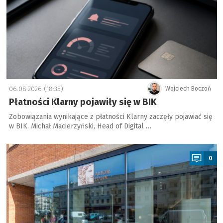
06.08.2026 (18:35)
Wojciech Boczoń
Płatności Klarny pojawiły się w BIK
Zobowiązania wynikające z płatności Klarny zaczęły pojawiać się
w BIK. Michał Macierzyński, Head of Digital …
a
0