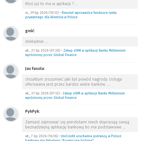
Ktoś już to ma w aplikacji ?
…
śr., 29 lip 2026 (10:13)
•
Revolut wprowadza fundusze rynku
prywatnego dla klientów w Polsce
gość
:
dokładnie
…
wt., 21 lip 2026 (07:30)
•
Zakup eSIM w aplikacji Banku Millennium
wyróżniony przez Global Finance
Jas Fasola
:
chciałbym zrozumieć jaki był powód nagrody. Usługa
oferowana jest przez bardzo wiele banków.
…
wt., 21 lip 2026 (07:12)
•
Zakup eSIM w aplikacji Banku Millennium
wyróżniony przez Global Finance
PykPyk
:
Zamiast zajmować się pierdołami niech dopracują swoją
beznadziejną aplikację bankową bo ma podstawowe
…
wt., 7 lip 2026 (16:36)
•
UniCredit uruchamia pierwszą w Polsce
bankową grę fabularną “Kosmiczna Fortuna”