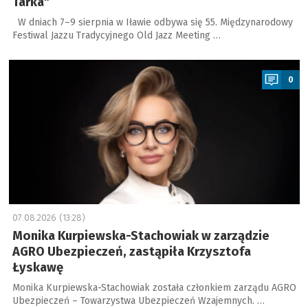
Tarka"
W dniach 7–9 sierpnia w Iławie odbywa się 55. Międzynarodowy
Festiwal Jazzu Tradycyjnego Old Jazz Meeting …
a
0
07.08.2026 (13:28)
Monika Kurpiewska-Stachowiak w zarządzie
AGRO Ubezpieczeń, zastąpiła Krzysztofa
Łyskawę
Monika Kurpiewska-Stachowiak została członkiem zarządu AGRO
Ubezpieczeń – Towarzystwa Ubezpieczeń Wzajemnych. …