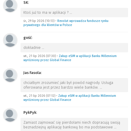
SK
:
Ktoś już to ma w aplikacji ?
…
śr., 29 lip 2026 (10:13)
•
Revolut wprowadza fundusze rynku
prywatnego dla klientów w Polsce
gość
:
dokładnie
…
wt., 21 lip 2026 (07:30)
•
Zakup eSIM w aplikacji Banku Millennium
wyróżniony przez Global Finance
Jas Fasola
:
chciałbym zrozumieć jaki był powód nagrody. Usługa
oferowana jest przez bardzo wiele banków.
…
wt., 21 lip 2026 (07:12)
•
Zakup eSIM w aplikacji Banku Millennium
wyróżniony przez Global Finance
PykPyk
:
Zamiast zajmować się pierdołami niech dopracują swoją
beznadziejną aplikację bankową bo ma podstawowe
…