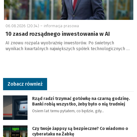
06.08.2026 (20:34) –
informacja prasowa
10 zasad rozsądnego inwestowania w AI
AI znowu rozpala wyobraźnię inwestorów. Po świetnych
wynikach kwartalnych największych spółek technologicznych …
Zobacz również
Rząd radzi trzymać gotówkę na czarną godzinę.
Banki robią wszystko, żeby było o nią trudniej
Osiem lat temu pytałem, co będzie, gdy…
Czy twoje żappsy są bezpieczne? Co wiadomo o
cyberataku na Żabkę