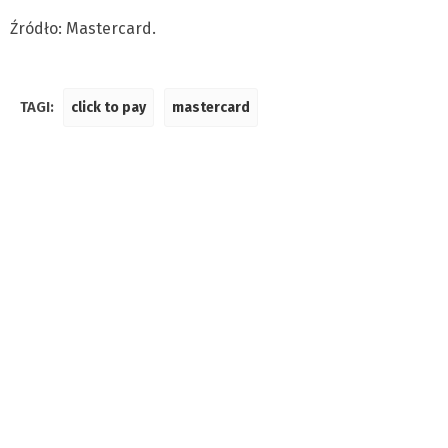
Źródło: Mastercard.
TAGI:
click to pay
mastercard