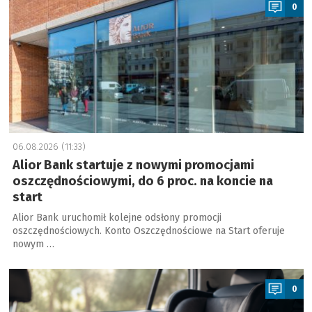
0
06.08.2026 (11:33)
Alior Bank startuje z nowymi promocjami
oszczędnościowymi, do 6 proc. na koncie na
start
Alior Bank uruchomił kolejne odsłony promocji
oszczędnościowych. Konto Oszczędnościowe na Start oferuje
nowym …
a
0