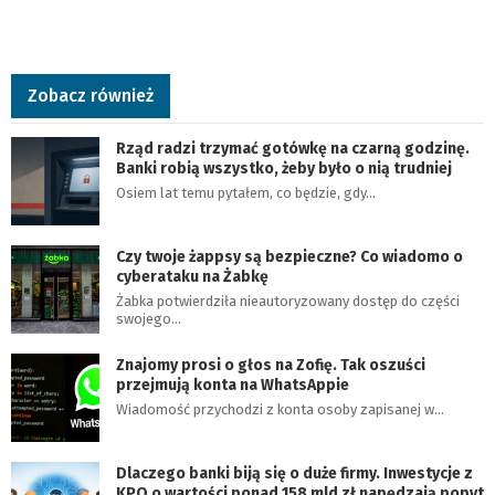
Zobacz również
Rząd radzi trzymać gotówkę na czarną godzinę.
Banki robią wszystko, żeby było o nią trudniej
Osiem lat temu pytałem, co będzie, gdy…
Czy twoje żappsy są bezpieczne? Co wiadomo o
cyberataku na Żabkę
Żabka potwierdziła nieautoryzowany dostęp do części
swojego…
Znajomy prosi o głos na Zofię. Tak oszuści
przejmują konta na WhatsAppie
Wiadomość przychodzi z konta osoby zapisanej w…
Dlaczego banki biją się o duże firmy. Inwestycje z
KPO o wartości ponad 158 mld zł napędzają popyt