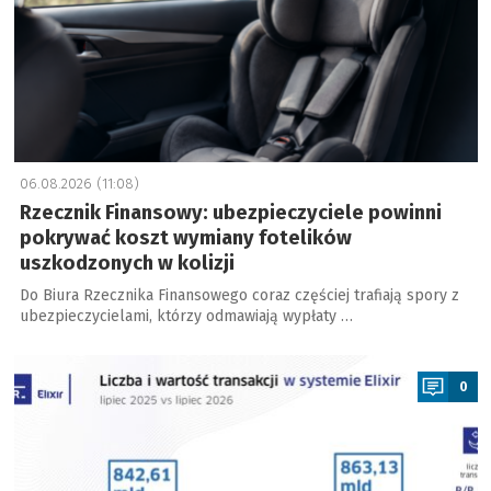
06.08.2026 (11:08)
Rzecznik Finansowy: ubezpieczyciele powinni
pokrywać koszt wymiany fotelików
uszkodzonych w kolizji
Do Biura Rzecznika Finansowego coraz częściej trafiają spory z
ubezpieczycielami, którzy odmawiają wypłaty …
a
0