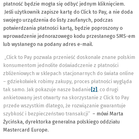
płatność będzie mogła się odbyć jednym kliknięciem.
Jeśli użytkownik zapisze kartę do Click to Pay, a nie doda
swojego urządzenia do listy zaufanych, podczas
potwierdzania płatności kartą, będzie poproszony o
wprowadzenie jednorazowego kodu przesłanego SMS-em
lub wysłanego na podany adres e-mail.
„Click to Pay pozwala przenieść doskonale znane polskim
konsumentom jednolite doświadczenie z płatności
zbliżeniowych w sklepach stacjonarnych do świata online
– gdziekolwiek robimy zakupy, proces płatności wygląda
tak samo. Jak pokazuje nasze badanie
[2]
, co drugi
ankietowany jest otwarty na skorzystanie z Click to Pay
przede wszystkim dlatego, że rozwiązanie gwarantuje
szybkość i bezpieczeństwo transakcji”
– mówi Marta
Życińska, dyrektorka generalna polskiego oddziału
Mastercard Europe.