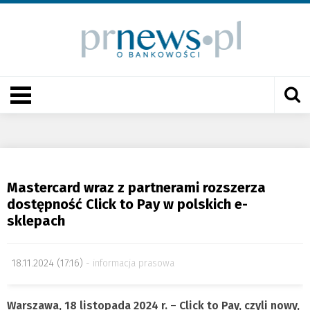
Mastercard wraz z partnerami rozszerza
dostępność Click to Pay w polskich e-
sklepach
18.11.2024 (17:16)
informacja prasowa
Warszawa, 18 listopada 2024 r
.
–
Click to Pay, czyli nowy,