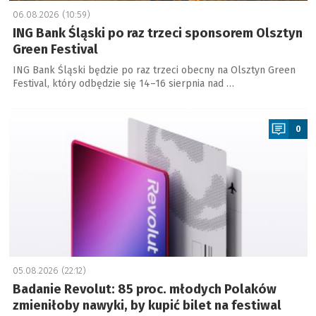
06.08.2026 (10:59)
ING Bank Śląski po raz trzeci sponsorem Olsztyn
Green Festival
ING Bank Śląski będzie po raz trzeci obecny na Olsztyn Green
Festival, który odbędzie się 14–16 sierpnia nad …
a
0
05.08.2026 (22:12)
Badanie Revolut: 85 proc. młodych Polaków
zmieniłoby nawyki, by kupić bilet na festiwal