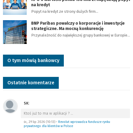
na kredyt
Popyt na kredyt ze strony dużych firm…
BNP Paribas powalczy o korporacje i inwestycje
strategiczne. Ma mocną konkurencję
Przynależność do największej grupy bankowej w Europie…
O tym mówią bankowcy
Ostatnie komentarze
SK
:
Ktoś już to ma w aplikacji ?
…
śr., 29 lip 2026 (10:13)
•
Revolut wprowadza fundusze rynku
prywatnego dla klientów w Polsce