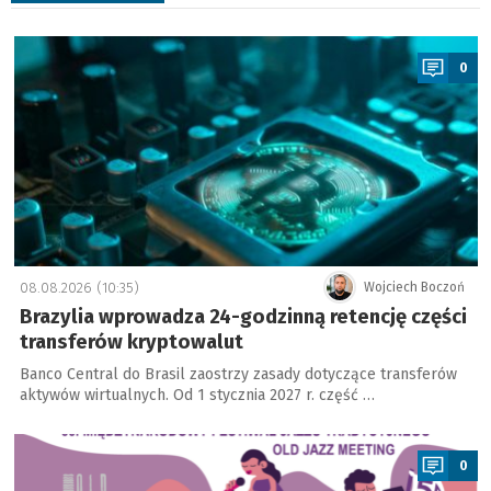
a
0
08.08.2026 (10:35)
Wojciech Boczoń
Brazylia wprowadza 24-godzinną retencję części
transferów kryptowalut
Banco Central do Brasil zaostrzy zasady dotyczące transferów
aktywów wirtualnych. Od 1 stycznia 2027 r. część …
a
0