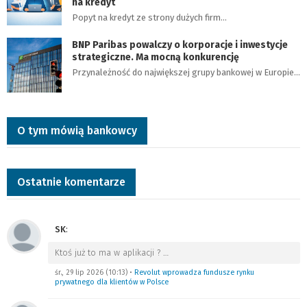
na kredyt
Popyt na kredyt ze strony dużych firm…
BNP Paribas powalczy o korporacje i inwestycje
strategiczne. Ma mocną konkurencję
Przynależność do największej grupy bankowej w Europie…
O tym mówią bankowcy
Ostatnie komentarze
SK
:
Ktoś już to ma w aplikacji ?
…
śr., 29 lip 2026 (10:13)
•
Revolut wprowadza fundusze rynku
prywatnego dla klientów w Polsce