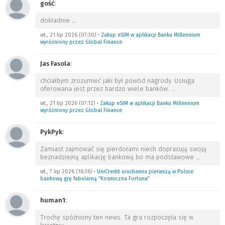
gość
:
dokładnie
…
wt., 21 lip 2026 (07:30)
•
Zakup eSIM w aplikacji Banku Millennium
wyróżniony przez Global Finance
Jas Fasola
:
chciałbym zrozumieć jaki był powód nagrody. Usługa
oferowana jest przez bardzo wiele banków.
…
wt., 21 lip 2026 (07:12)
•
Zakup eSIM w aplikacji Banku Millennium
wyróżniony przez Global Finance
PykPyk
:
Zamiast zajmować się pierdołami niech dopracują swoją
beznadziejną aplikację bankową bo ma podstawowe
…
wt., 7 lip 2026 (16:36)
•
UniCredit uruchamia pierwszą w Polsce
bankową grę fabularną “Kosmiczna Fortuna”
human1
:
Trochę spóźniony ten news. Ta gra rozpoczęła się w