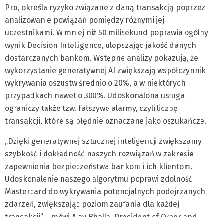
Pro, określa ryzyko związane z daną transakcją poprzez
analizowanie powiązań pomiędzy różnymi jej
uczestnikami. W mniej niż 50 milisekund poprawia ogólny
wynik Decision Intelligence, ulepszając jakość danych
dostarczanych bankom. Wstępne analizy pokazują, że
wykorzystanie generatywnej AI zwiększają współczynnik
wykrywania oszustw średnio o 20%, a w niektórych
przypadkach nawet o 300%. Udoskonalona usługa
ograniczy także tzw. fałszywe alarmy, czyli liczbę
transakcji, które są błędnie oznaczane jako oszukańcze.
„Dzięki generatywnej sztucznej inteligencji zwiększamy
szybkość i dokładność naszych rozwiązań w zakresie
zapewnienia bezpieczeństwa bankom i ich klientom.
Udoskonalenie naszego algorytmu poprawi zdolność
Mastercard do wykrywania potencjalnych podejrzanych
zdarzeń, zwiększając poziom zaufania dla każdej
transakcji” – mówi Ajay Bhalla, President of Cyber and