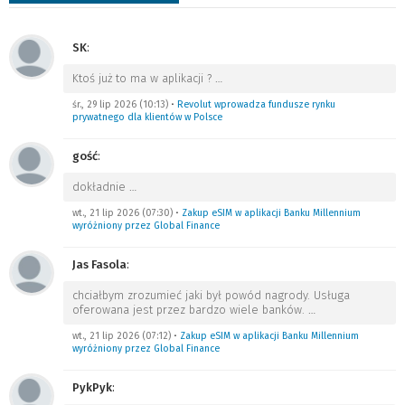
SK
:
Ktoś już to ma w aplikacji ?
…
śr., 29 lip 2026 (10:13)
•
Revolut wprowadza fundusze rynku
prywatnego dla klientów w Polsce
gość
:
dokładnie
…
wt., 21 lip 2026 (07:30)
•
Zakup eSIM w aplikacji Banku Millennium
wyróżniony przez Global Finance
Jas Fasola
:
chciałbym zrozumieć jaki był powód nagrody. Usługa
oferowana jest przez bardzo wiele banków.
…
wt., 21 lip 2026 (07:12)
•
Zakup eSIM w aplikacji Banku Millennium
wyróżniony przez Global Finance
PykPyk
: