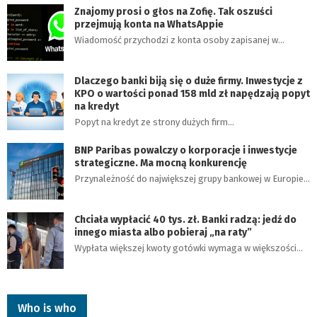
Znajomy prosi o głos na Zofię. Tak oszuści
przejmują konta na WhatsAppie
Wiadomość przychodzi z konta osoby zapisanej w…
Dlaczego banki biją się o duże firmy. Inwestycje z
KPO o wartości ponad 158 mld zł napędzają popyt
na kredyt
Popyt na kredyt ze strony dużych firm…
BNP Paribas powalczy o korporacje i inwestycje
strategiczne. Ma mocną konkurencję
Przynależność do największej grupy bankowej w Europie…
Chciała wypłacić 40 tys. zł. Banki radzą: jedź do
innego miasta albo pobieraj „na raty”
Wypłata większej kwoty gotówki wymaga w większości…
Who is who