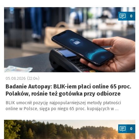
a
0
05.08.2026 (22:04)
Badanie Autopay: BLIK-iem płaci online 65 proc.
Polaków, rośnie też gotówka przy odbiorze
BLIK umocnił pozycję najpopularniejszej metody płatności
online w Polsce, sięga po niego 65 proc. kupujących w …
a
0