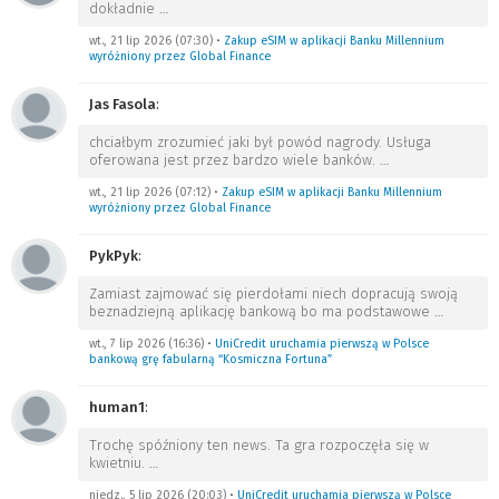
dokładnie
…
wt., 21 lip 2026 (07:30)
•
Zakup eSIM w aplikacji Banku Millennium
wyróżniony przez Global Finance
Jas Fasola
:
chciałbym zrozumieć jaki był powód nagrody. Usługa
oferowana jest przez bardzo wiele banków.
…
wt., 21 lip 2026 (07:12)
•
Zakup eSIM w aplikacji Banku Millennium
wyróżniony przez Global Finance
PykPyk
:
Zamiast zajmować się pierdołami niech dopracują swoją
beznadziejną aplikację bankową bo ma podstawowe
…
wt., 7 lip 2026 (16:36)
•
UniCredit uruchamia pierwszą w Polsce
bankową grę fabularną “Kosmiczna Fortuna”
human1
:
Trochę spóźniony ten news. Ta gra rozpoczęła się w
kwietniu.
…
niedz., 5 lip 2026 (20:03)
•
UniCredit uruchamia pierwszą w Polsce