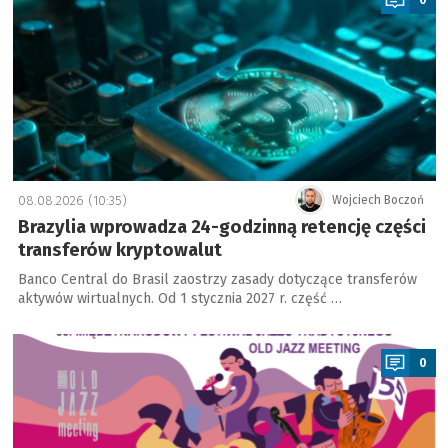
08.08.2026 (10:35)
Wojciech Boczoń
Brazylia wprowadza 24-godzinną retencję części
transferów kryptowalut
Banco Central do Brasil zaostrzy zasady dotyczące transferów
aktywów wirtualnych. Od 1 stycznia 2027 r. część …
a
0