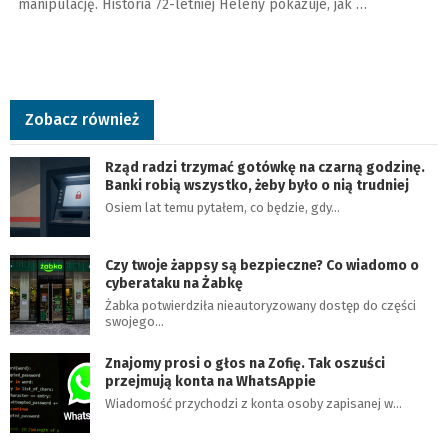
manipulację. Historia 72-letniej Heleny pokazuje, jak …
Zobacz również
Rząd radzi trzymać gotówkę na czarną godzinę.
Banki robią wszystko, żeby było o nią trudniej
Osiem lat temu pytałem, co będzie, gdy…
Czy twoje żappsy są bezpieczne? Co wiadomo o
cyberataku na Żabkę
Żabka potwierdziła nieautoryzowany dostęp do części
swojego…
Znajomy prosi o głos na Zofię. Tak oszuści
przejmują konta na WhatsAppie
Wiadomość przychodzi z konta osoby zapisanej w…