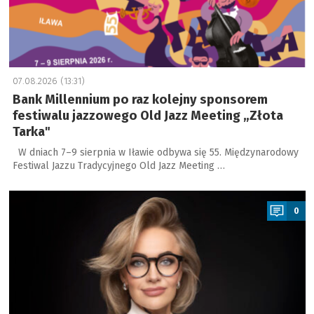
07.08.2026 (13:31)
Bank Millennium po raz kolejny sponsorem
festiwalu jazzowego Old Jazz Meeting „Złota
Tarka"
W dniach 7–9 sierpnia w Iławie odbywa się 55. Międzynarodowy
Festiwal Jazzu Tradycyjnego Old Jazz Meeting …
a
0