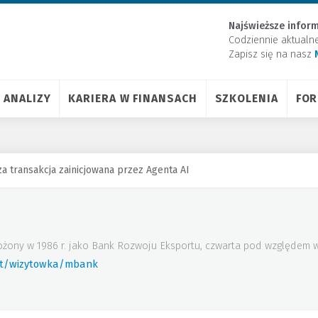
Najświeższe inform
Codziennie aktualn
Zapisz się na nasz
ANALIZY
KARIERA W FINANSACH
SZKOLENIA
FO
za transakcja zainicjowana przez Agenta AI
ożony w 1986 r. jako Bank Rozwoju Eksportu, czwarta pod względem w
rt/wizytowka/mbank