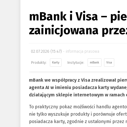
mBank i Visa – pi
zainicjowana prze
02.07.2026 (15:47)
informacja prasowa
Karty
mBank
Visa
mBank we współpracy z Visa zrealizował pier
agenta AI w imieniu posiadacza karty wydane
działającym sklepie internetowym w ramach 
To praktyczny pokaz możliwości handlu agentow
nie tylko wyszukuje produkty i porównuje oferty
posiadacza karty, zgodnie z ustalonymi przez 