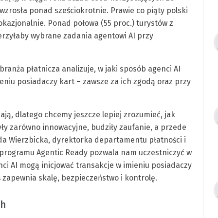
 wzrosła ponad sześciokrotnie. Prawie co piąty polski
 okazjonalnie. Ponad połowa (55 proc.) turystów z
ierzyłaby wybrane zadania agentowi AI przy
branża płatnicza analizuje, w jaki sposób agenci AI
ieniu posiadaczy kart – zawsze za ich zgodą oraz przy
ą, dlatego chcemy jeszcze lepiej zrozumieć, jak
yły zarówno innowacyjne, budziły zaufanie, a przede
da Wierzbicka, dyrektorka departamentu płatności i
 programu Agentic Ready pozwala nam uczestniczyć w
ci AI mogą inicjować transakcje w imieniu posiadaczy
iś zapewnia skalę, bezpieczeństwo i kontrolę.
ch