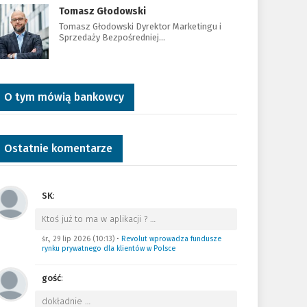
Tomasz Głodowski
Tomasz Głodowski Dyrektor Marketingu i
Sprzedaży Bezpośredniej…
O tym mówią bankowcy
Ostatnie komentarze
SK
:
Ktoś już to ma w aplikacji ?
…
śr., 29 lip 2026 (10:13)
•
Revolut wprowadza fundusze
rynku prywatnego dla klientów w Polsce
gość
:
dokładnie
…