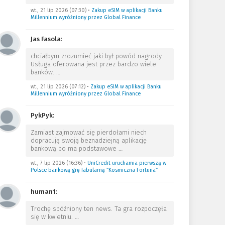
wt., 21 lip 2026 (07:30)
•
Zakup eSIM w aplikacji Banku
Millennium wyróżniony przez Global Finance
Jas Fasola
:
chciałbym zrozumieć jaki był powód nagrody.
Usługa oferowana jest przez bardzo wiele
banków.
…
wt., 21 lip 2026 (07:12)
•
Zakup eSIM w aplikacji Banku
Millennium wyróżniony przez Global Finance
PykPyk
:
Zamiast zajmować się pierdołami niech
dopracują swoją beznadziejną aplikację
bankową bo ma podstawowe
…
wt., 7 lip 2026 (16:36)
•
UniCredit uruchamia pierwszą w
Polsce bankową grę fabularną “Kosmiczna Fortuna”
human1
:
Trochę spóźniony ten news. Ta gra rozpoczęła
się w kwietniu.
…