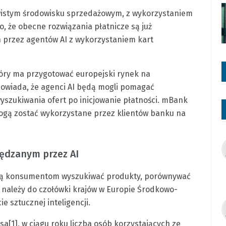
wistym środowisku sprzedażowym, z wykorzystaniem
to, że obecne rozwiązania płatnicze są już
 przez agentów AI z wykorzystaniem kart
tóry ma przygotować europejski rynek na
owiada, że agenci AI będą mogli pomagać
zukiwania ofert po inicjowanie płatności. mBank
mogą zostać wykorzystane przez klientów banku na
ędzanym przez AI
ają konsumentom wyszukiwać produkty, porównywać
 należy do czołówki krajów w Europie Środkowo-
 sztucznej inteligencji.
a[1], w ciągu roku liczba osób korzystających ze