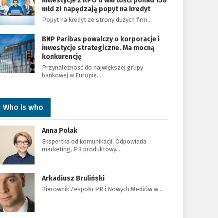
Inwestycje z KPO o wartości ponad 158
mld zł napędzają popyt na kredyt
Popyt na kredyt ze strony dużych firm…
BNP Paribas powalczy o korporacje i
inwestycje strategiczne. Ma mocną
konkurencję
Przynależność do największej grupy
bankowej w Europie…
Who is who
Anna Polak
Ekspertka od komunikacji. Odpowiada
marketing, PR produktowy…
Arkadiusz Bruliński
Kierownik Zespołu PR i Nowych Mediów w…