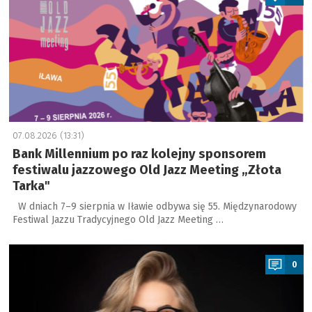
07.08.2026 (13:31)
Bank Millennium po raz kolejny sponsorem
festiwalu jazzowego Old Jazz Meeting „Złota
Tarka"
W dniach 7–9 sierpnia w Iławie odbywa się 55. Międzynarodowy
Festiwal Jazzu Tradycyjnego Old Jazz Meeting …
a
0