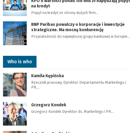
KPO o wartości ponad 158 mld zł napędzają popyt
na kredyt
Popyt na kredyt ze strony dużych firm…
BNP Paribas powalczy o korporacje i inwestycje
strategiczne. Ma mocną konkurencję
Przynależność do największej grupy bankowej w Europie…
Who is who
Kamila Kępińska
Rzecznik prasowy, Dyrektor Departamentu Marketingu i
PR,…
Grzegorz Kondek
Grzegorz Kondek Dyrektor ds. Marketingu i PR…