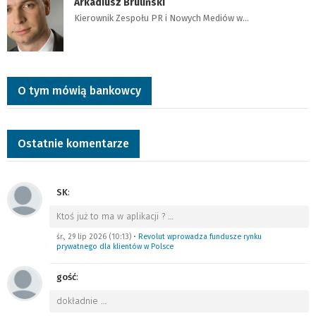
Arkadiusz Bruliński
Kierownik Zespołu PR i Nowych Mediów w…
O tym mówią bankowcy
Ostatnie komentarze
SK
:
Ktoś już to ma w aplikacji ?
…
śr., 29 lip 2026 (10:13)
•
Revolut wprowadza fundusze rynku
prywatnego dla klientów w Polsce
gość
:
dokładnie
…