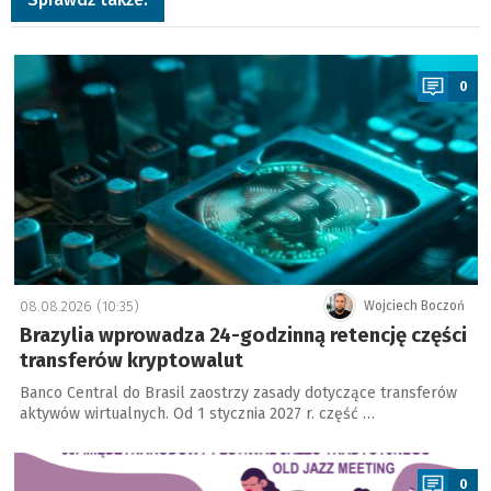
a
0
08.08.2026 (10:35)
Wojciech Boczoń
Brazylia wprowadza 24-godzinną retencję części
transferów kryptowalut
Banco Central do Brasil zaostrzy zasady dotyczące transferów
aktywów wirtualnych. Od 1 stycznia 2027 r. część …
a
0