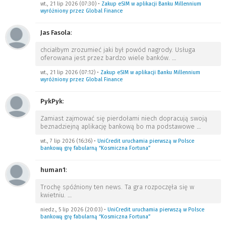
wt., 21 lip 2026 (07:30)
•
Zakup eSIM w aplikacji Banku Millennium
wyróżniony przez Global Finance
Jas Fasola
:
chciałbym zrozumieć jaki był powód nagrody. Usługa
oferowana jest przez bardzo wiele banków.
…
wt., 21 lip 2026 (07:12)
•
Zakup eSIM w aplikacji Banku Millennium
wyróżniony przez Global Finance
PykPyk
:
Zamiast zajmować się pierdołami niech dopracują swoją
beznadziejną aplikację bankową bo ma podstawowe
…
wt., 7 lip 2026 (16:36)
•
UniCredit uruchamia pierwszą w Polsce
bankową grę fabularną “Kosmiczna Fortuna”
human1
:
Trochę spóźniony ten news. Ta gra rozpoczęła się w
kwietniu.
…
niedz., 5 lip 2026 (20:03)
•
UniCredit uruchamia pierwszą w Polsce
bankową grę fabularną “Kosmiczna Fortuna”