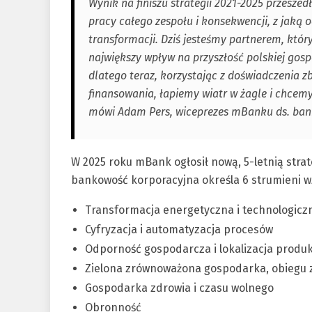
Wynik na finiszu strategii 2021-2025 przeszed
pracy całego zespołu i konsekwencji, z jaką
transformacji. Dziś jesteśmy partnerem, któr
największy wpływ na przyszłość polskiej gosp
dlatego teraz, korzystając z doświadczeni
finansowania, łapiemy wiatr w żagle i chce
mówi Adam Pers, wiceprezes mBanku ds. banko
W 2025 roku mBank ogłosił nową, 5-letnią strat
bankowość korporacyjna określa 6 strumieni w
Transformacja energetyczna i technologicz
Cyfryzacja i automatyzacja procesów
Odporność gospodarcza i lokalizacja produk
Zielona zrównoważona gospodarka, obiegu z
Gospodarka zdrowia i czasu wolnego
Obronność