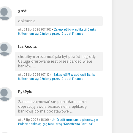
gość
:
dokładnie
…
wt., 21 lip 2026 (07:30)
•
Zakup eSIM w aplikacji Banku
Millennium wyróżniony przez Global Finance
Jas Fasola
:
chciałbym zrozumieć jaki był powód nagrody.
Usługa oferowana jest przez bardzo wiele
banków.
…
wt., 21 lip 2026 (07:12)
•
Zakup eSIM w aplikacji Banku
Millennium wyróżniony przez Global Finance
PykPyk
:
Zamiast zajmować się pierdołami niech
dopracują swoją beznadziejną aplikację
bankową bo ma podstawowe
…
wt., 7 lip 2026 (16:36)
•
UniCredit uruchamia pierwszą w
Polsce bankową grę fabularną “Kosmiczna Fortuna”