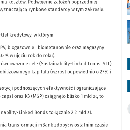
enia kosztów. Podwojenie założeń poprzedniej
ą wyznaczającą rynkowe standardy w tym zakresie.
tfel kredytowy, w którym:
, PV, biogazownie i biometanownie oraz magazyny
 33% w ujęciu rok do roku).
ównoważone cele (Sustainability-Linked Loans, SLL)
zmobilizowanego kapitału (wzrost odpowiednio o 27% i
westycji podnoszących efektywność i ograniczające
aps) oraz K3 (MŚP) osiągnęło blisko 1 mld zł, to
inability-Linked Bonds to łącznie 2,2 mld zł.
nia transformacji mBank zdobył w ostatnim czasie