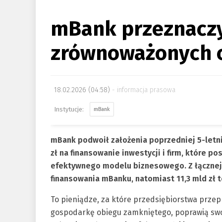
mBank przeznaczy
zrównoważonych c
18.02.2026 (04:58)
informacja prasowa
mBank
mBank podwoił założenia poprzedniej 5-letnie
zł na finansowanie inwestycji i firm, które
efektywnego modelu biznesowego. Z łącznej 
finansowania mBanku, natomiast 11,3 mld zł t
To pieniądze, za które przedsiębiorstwa prz
gospodarkę obiegu zamkniętego, poprawią swoj