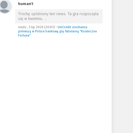
human1
:
Trochę spóźniony ten news. Ta gra rozpoczęła
się w kwietniu.
…
niedz., 5 lip 2026 (20:03)
•
UniCredit uruchamia
pierwszą w Polsce bankową grę fabularną “Kosmiczna
Fortuna”