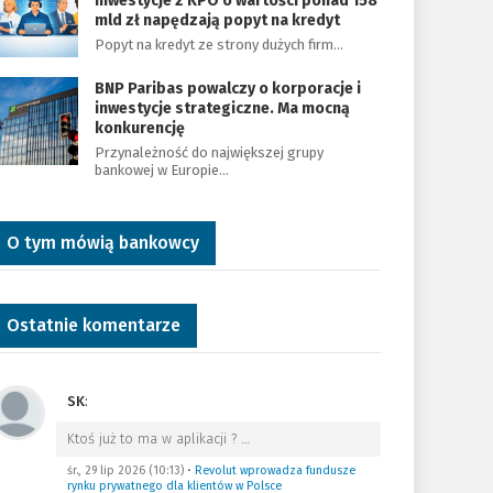
Inwestycje z KPO o wartości ponad 158
mld zł napędzają popyt na kredyt
Popyt na kredyt ze strony dużych firm…
BNP Paribas powalczy o korporacje i
inwestycje strategiczne. Ma mocną
konkurencję
Przynależność do największej grupy
bankowej w Europie…
O tym mówią bankowcy
Ostatnie komentarze
SK
:
Ktoś już to ma w aplikacji ?
…
śr., 29 lip 2026 (10:13)
•
Revolut wprowadza fundusze
rynku prywatnego dla klientów w Polsce