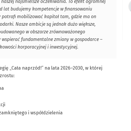
ł naszej najśmielsze oczekiwania. To efekt ogromnej
 od lat budujemy kompetencje w finansowaniu
y potrafi mobilizować kapitał tam, gdzie ma on
odarki. Nasze ambicje są jednak dużo większe,
a zbudowanego w obszarze zrównoważonego
my wspierać fundamentalne zmiany w gospodarce –
wości korporacyjnej i inwestycyjnej.
egię „Cała naprzód!” na lata 2026–2030, w której
zrostu:
na
cji
amkniętego i współdzielenia