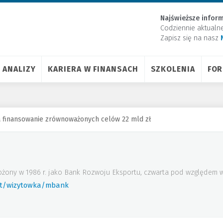
Najświeższe inform
Codziennie aktualn
Zapisz się na nasz
ANALIZY
KARIERA W FINANSACH
SZKOLENIA
FO
 finansowanie zrównoważonych celów 22 mld zł
ożony w 1986 r. jako Bank Rozwoju Eksportu, czwarta pod względem w
rt/wizytowka/mbank