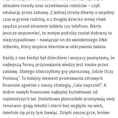
aktualne trendy oraz oczekiwania rodziców – czyli
edukację przez zabawę. Z jednej strony dbamy o wspólny
czas w gronie rodziny, a z drugiej dziecko mniej chwil
spędza przed ekranem tabletu czy telefonu. Warto
jeszcze wspomnieć, że motyw podróży został dobrany tu
nieprzypadkowo – nawiązuje on do wieloletniego DNA
mBanku, który wspiera klientów w odkrywaniu świata. ​
Każdy z nas kiedyś był dzieckiem i wszyscy pamiętamy, że
najlepszą formą przyswajania wiedzy jest nauka przez
zabawę. Dlatego stworzyliśmy grę planszową „Gdzie Oczy
Poniosą”. To kolejny element promowania zdrowych
finansów zgodnie z naszą strategią „Cała naprzód!”. A
dobre nawyki finansowe najlepiej kształtować od
najmłodszych lat. Dodatkowo planszówki przeżywają swój
renesans: grają młodzi i starsi bez względu na wiek,
świetnie się przy tym bawiąc. Dzięki naszej grze, leniwe