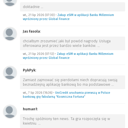
dokładnie
…
wt., 21 lip 2026 (07:30)
•
Zakup eSIM w aplikacji Banku Millennium
wyróżniony przez Global Finance
Jas Fasola
:
chciałbym zrozumieć jaki był powód nagrody. Usługa
oferowana jest przez bardzo wiele banków.
…
wt., 21 lip 2026 (07:12)
•
Zakup eSIM w aplikacji Banku Millennium
wyróżniony przez Global Finance
PykPyk
:
Zamiast zajmować się pierdołami niech dopracują swoją
beznadziejną aplikację bankową bo ma podstawowe
…
wt., 7 lip 2026 (16:36)
•
UniCredit uruchamia pierwszą w Polsce
bankową grę fabularną “Kosmiczna Fortuna”
human1
:
Trochę spóźniony ten news. Ta gra rozpoczęła się w
kwietniu.
…