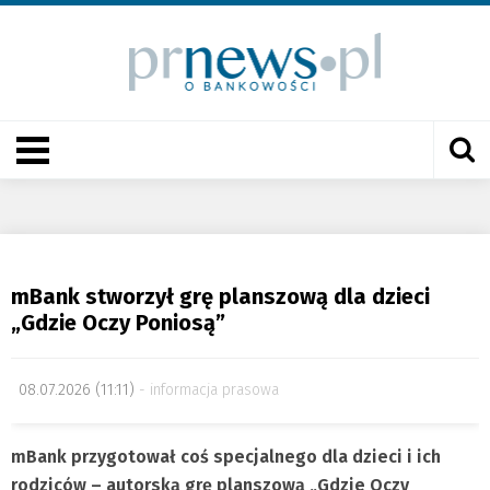
mBank stworzył grę planszową dla dzieci
„Gdzie Oczy Poniosą”
08.07.2026 (11:11)
informacja prasowa
mBank przygotował coś specjalnego dla dzieci i ich
rodziców – autorską grę planszową „Gdzie Oczy