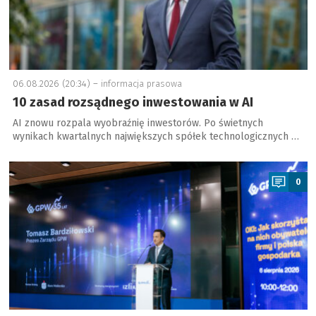
06.08.2026 (20:34) –
informacja prasowa
10 zasad rozsądnego inwestowania w AI
AI znowu rozpala wyobraźnię inwestorów. Po świetnych
wynikach kwartalnych największych spółek technologicznych …
a
0