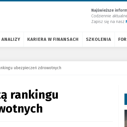
Najświeższe inform
Codziennie aktualn
Zapisz się na nasz
ANALIZY
KARIERA W FINANSACH
SZKOLENIA
FO
rankingu ubezpieczeń zdrowotnych
tą rankingu
wotnych