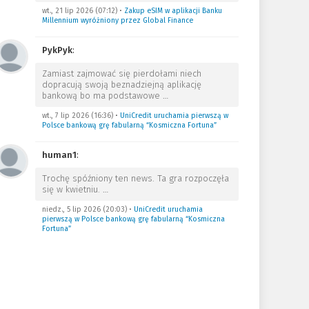
wt., 21 lip 2026 (07:12)
•
Zakup eSIM w aplikacji Banku
Millennium wyróżniony przez Global Finance
PykPyk
:
Zamiast zajmować się pierdołami niech
dopracują swoją beznadziejną aplikację
bankową bo ma podstawowe
…
wt., 7 lip 2026 (16:36)
•
UniCredit uruchamia pierwszą w
Polsce bankową grę fabularną “Kosmiczna Fortuna”
human1
:
Trochę spóźniony ten news. Ta gra rozpoczęła
się w kwietniu.
…
niedz., 5 lip 2026 (20:03)
•
UniCredit uruchamia
pierwszą w Polsce bankową grę fabularną “Kosmiczna
Fortuna”