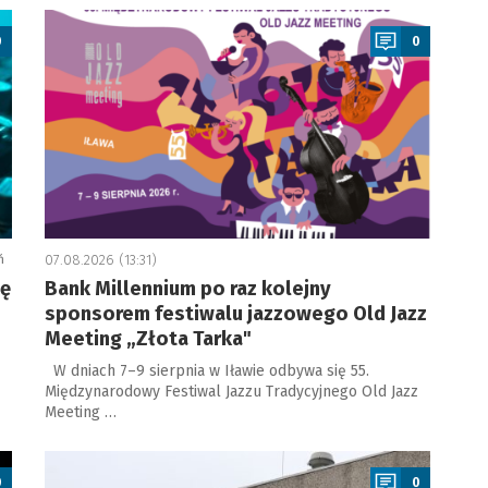
a
0
0
ń
07.08.2026 (13:31)
ję
Bank Millennium po raz kolejny
sponsorem festiwalu jazzowego Old Jazz
Meeting „Złota Tarka"
W dniach 7–9 sierpnia w Iławie odbywa się 55.
Międzynarodowy Festiwal Jazzu Tradycyjnego Old Jazz
Meeting …
a
0
0