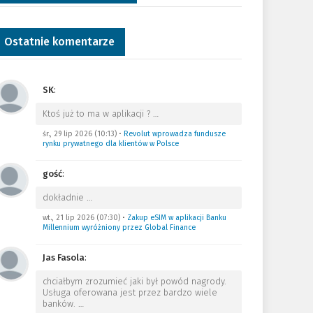
Ostatnie komentarze
SK
:
Ktoś już to ma w aplikacji ?
…
śr., 29 lip 2026 (10:13)
•
Revolut wprowadza fundusze
rynku prywatnego dla klientów w Polsce
gość
:
dokładnie
…
wt., 21 lip 2026 (07:30)
•
Zakup eSIM w aplikacji Banku
Millennium wyróżniony przez Global Finance
Jas Fasola
:
chciałbym zrozumieć jaki był powód nagrody.
Usługa oferowana jest przez bardzo wiele
banków.
…