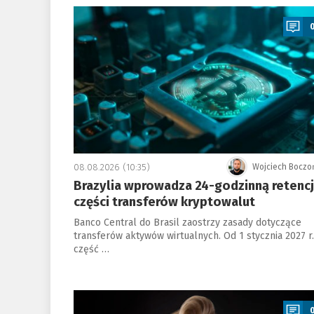
a
08.08.2026 (10:35)
Wojciech Boczo
Brazylia wprowadza 24-godzinną retenc
części transferów kryptowalut
Banco Central do Brasil zaostrzy zasady dotyczące
transferów aktywów wirtualnych. Od 1 stycznia 2027 r.
część …
a