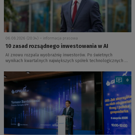
06.08.2026 (20:34) –
informacja prasowa
10 zasad rozsądnego inwestowania w AI
AI znowu rozpala wyobraźnię inwestorów. Po świetnych
wynikach kwartalnych największych spółek technologicznych …
a
0