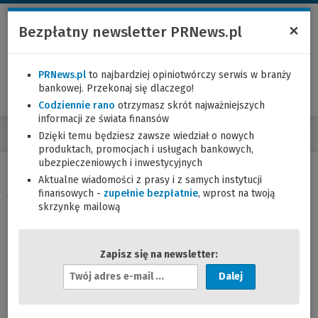
×
Bezpłatny newsletter PRNews.pl
PRNews.pl
to najbardziej opiniotwórczy serwis w branży
bankowej. Przekonaj się dlaczego!
Codziennie rano
otrzymasz skrót najważniejszych
informacji ze świata finansów
Dzięki temu będziesz zawsze wiedział o nowych
produktach, promocjach i usługach bankowych,
ubezpieczeniowych i inwestycyjnych
Aktualne wiadomości z prasy i z samych instytucji
Miastonauci – rusza nowa kampania
finansowych -
zupełnie bezpłatnie
, wprost na twoją
reklamowa Raiffeisena. Zobaczcie spoty
skrzynkę mailową
przed ich oficjalną premierą
Zapisz się na newsletter:
Wojciech Boczoń
- 01.03.2018 (18:14)
A
d
r
Raiffeisen Polbank rusza z nową kampanią reklamową,