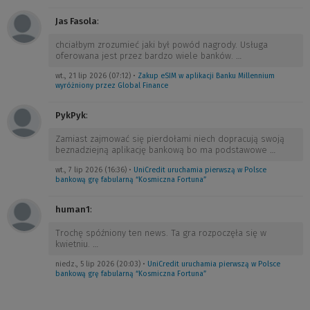
Jas Fasola
:
chciałbym zrozumieć jaki był powód nagrody. Usługa
oferowana jest przez bardzo wiele banków.
…
wt., 21 lip 2026 (07:12)
•
Zakup eSIM w aplikacji Banku Millennium
wyróżniony przez Global Finance
PykPyk
:
Zamiast zajmować się pierdołami niech dopracują swoją
beznadziejną aplikację bankową bo ma podstawowe
…
wt., 7 lip 2026 (16:36)
•
UniCredit uruchamia pierwszą w Polsce
bankową grę fabularną “Kosmiczna Fortuna”
human1
:
Trochę spóźniony ten news. Ta gra rozpoczęła się w
kwietniu.
…
niedz., 5 lip 2026 (20:03)
•
UniCredit uruchamia pierwszą w Polsce
bankową grę fabularną “Kosmiczna Fortuna”