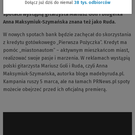
Dołącz już dziś do niemal
38 tys. odbiorców
e
której motywem przewodnim będą „miastonauci”. W
s
spotach wystąpią gitarzysta Mariusz Goli i blogerka
e
Anna Maksymiuk-Szymańska znana też jako Ruda.
-
W nowych spotach bank będzie zachęcał do skorzystania
m
z kredytu gotówkowego „Pierwsza Pożyczka”. Kredyt ma
a
pomóc „miastonautom” – aktywnym mieszkańcom miast,
i
realizować swoje pasje i marzenia. W reklamach wystąpią
l
polski gitarzysta Mariusz Goli i Ruda, czyli Anna
:
Maksymiuk-Szymańska
,
autorka bloga madebyruda.pl.
Kampania ruszy 5 marca, ale na łamach PRNews.pl spoty
możecie obejrzeć przed ich oficjalną premierą.