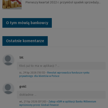
Pierwszy kwartał 2022 r. przyniósł spadek sprzedaży…
O tym mówią bankowcy
Ostatnie komentarze
SK
:
Ktoś już to ma w aplikacji ?
…
śr., 29 lip 2026 (10:13)
•
Revolut wprowadza fundusze rynku
prywatnego dla klientów w Polsce
gość
:
dokładnie
…
wt., 21 lip 2026 (07:30)
•
Zakup eSIM w aplikacji Banku Millennium
wyróżniony przez Global Finance