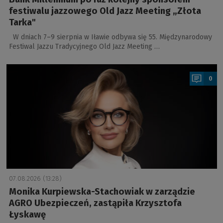
festiwalu jazzowego Old Jazz Meeting „Złota
Tarka"
W dniach 7–9 sierpnia w Iławie odbywa się 55. Międzynarodowy
Festiwal Jazzu Tradycyjnego Old Jazz Meeting …
a
0
07.08.2026 (13:28)
Monika Kurpiewska-Stachowiak w zarządzie
AGRO Ubezpieczeń, zastąpiła Krzysztofa
Łyskawę