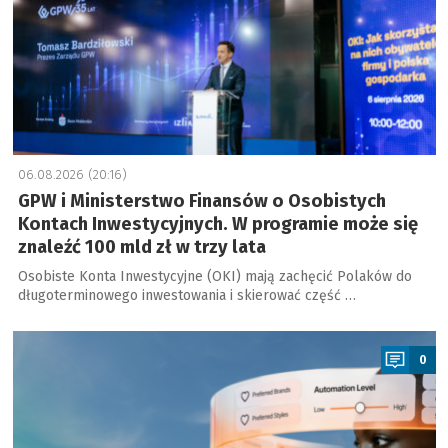
06.08.2026 (20:16)
GPW i Ministerstwo Finansów o Osobistych
Kontach Inwestycyjnych. W programie może się
znaleźć 100 mld zł w trzy lata
Osobiste Konta Inwestycyjne (OKI) mają zachęcić Polaków do
długoterminowego inwestowania i skierować część …
a
0