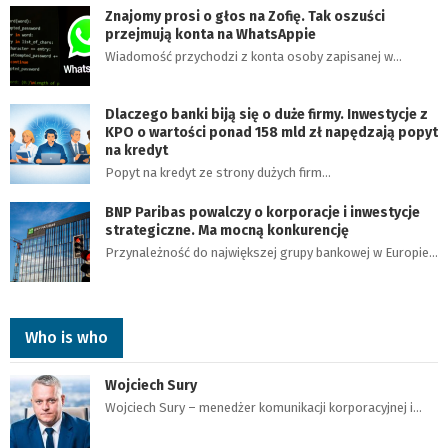
Znajomy prosi o głos na Zofię. Tak oszuści
przejmują konta na WhatsAppie
Wiadomość przychodzi z konta osoby zapisanej w…
Dlaczego banki biją się o duże firmy. Inwestycje z
KPO o wartości ponad 158 mld zł napędzają popyt
na kredyt
Popyt na kredyt ze strony dużych firm…
BNP Paribas powalczy o korporacje i inwestycje
strategiczne. Ma mocną konkurencję
Przynależność do największej grupy bankowej w Europie…
Who is who
Wojciech Sury
Wojciech Sury – menedżer komunikacji korporacyjnej i…