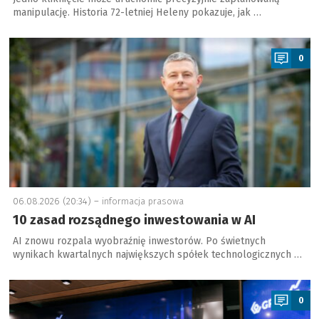
manipulację. Historia 72-letniej Heleny pokazuje, jak …
a
0
06.08.2026 (20:34) –
informacja prasowa
10 zasad rozsądnego inwestowania w AI
AI znowu rozpala wyobraźnię inwestorów. Po świetnych
wynikach kwartalnych największych spółek technologicznych …
a
0