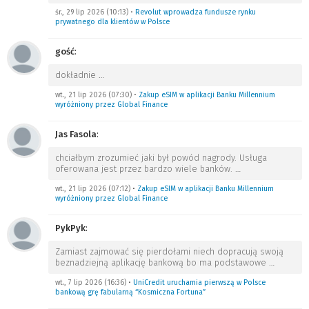
śr., 29 lip 2026 (10:13)
•
Revolut wprowadza fundusze rynku
prywatnego dla klientów w Polsce
gość
:
dokładnie
…
wt., 21 lip 2026 (07:30)
•
Zakup eSIM w aplikacji Banku Millennium
wyróżniony przez Global Finance
Jas Fasola
:
chciałbym zrozumieć jaki był powód nagrody. Usługa
oferowana jest przez bardzo wiele banków.
…
wt., 21 lip 2026 (07:12)
•
Zakup eSIM w aplikacji Banku Millennium
wyróżniony przez Global Finance
PykPyk
:
Zamiast zajmować się pierdołami niech dopracują swoją
beznadziejną aplikację bankową bo ma podstawowe
…
wt., 7 lip 2026 (16:36)
•
UniCredit uruchamia pierwszą w Polsce
bankową grę fabularną “Kosmiczna Fortuna”