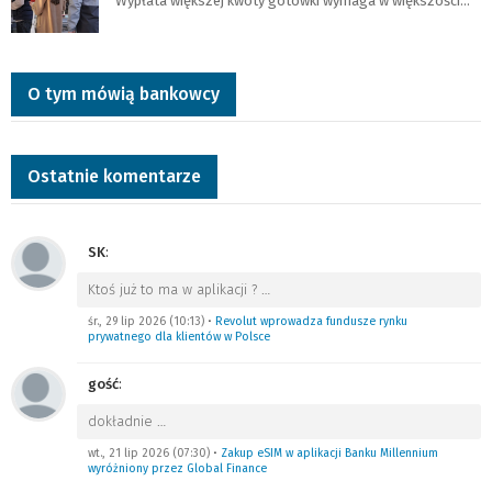
Wypłata większej kwoty gotówki wymaga w większości…
O tym mówią bankowcy
Ostatnie komentarze
SK
:
Ktoś już to ma w aplikacji ?
…
śr., 29 lip 2026 (10:13)
•
Revolut wprowadza fundusze rynku
prywatnego dla klientów w Polsce
gość
:
dokładnie
…
wt., 21 lip 2026 (07:30)
•
Zakup eSIM w aplikacji Banku Millennium
wyróżniony przez Global Finance