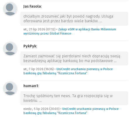
Jas Fasola
:
chciałbym zrozumieć jaki był powód nagrody. Usługa
oferowana jest przez bardzo wiele banków.
…
wt., 21 lip 2026 (07:12)
•
Zakup eSIM w aplikacji Banku Millennium
wyróżniony przez Global Finance
PykPyk
:
Zamiast zajmować się pierdołami niech dopracują swoją
beznadziejną aplikację bankową bo ma podstawowe
…
wt., 7 lip 2026 (16:36)
•
UniCredit uruchamia pierwszą w Polsce
bankową grę fabularną “Kosmiczna Fortuna”
human1
:
Trochę spóźniony ten news. Ta gra rozpoczęła się w
kwietniu.
…
niedz., 5 lip 2026 (20:03)
•
UniCredit uruchamia pierwszą w Polsce
bankową grę fabularną “Kosmiczna Fortuna”