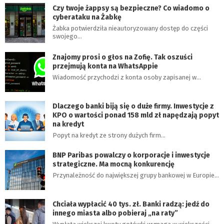
Czy twoje żappsy są bezpieczne? Co wiadomo o
cyberataku na Żabkę
Żabka potwierdziła nieautoryzowany dostęp do części
swojego…
Znajomy prosi o głos na Zofię. Tak oszuści
przejmują konta na WhatsAppie
Wiadomość przychodzi z konta osoby zapisanej w…
Dlaczego banki biją się o duże firmy. Inwestycje z
KPO o wartości ponad 158 mld zł napędzają popyt
na kredyt
Popyt na kredyt ze strony dużych firm…
BNP Paribas powalczy o korporacje i inwestycje
strategiczne. Ma mocną konkurencję
Przynależność do największej grupy bankowej w Europie…
Chciała wypłacić 40 tys. zł. Banki radzą: jedź do
innego miasta albo pobieraj „na raty”