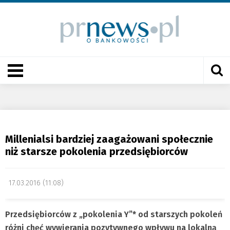
Millenialsi bardziej zaagażowani społecznie
niż starsze pokolenia przedsiębiorców
17.03.2016 (11:08)
Przedsiębiorców z „pokolenia Y”* od starszych pokoleń
różni chęć wywierania pozytywnego wpływu na lokalną