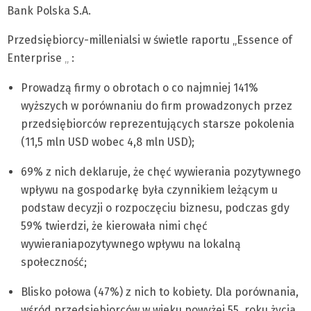
Bank Polska S.A.
Przedsiębiorcy-millenialsi w świetle raportu „Essence of
Enterprise
„
:
Prowadzą firmy o obrotach o co najmniej 141%
wyższych w porównaniu do firm prowadzonych przez
przedsiębiorców reprezentujących starsze pokolenia
(11,5 mln USD wobec 4,8 mln USD);
69% z nich deklaruje, że chęć wywierania pozytywnego
wpływu na gospodarkę była czynnikiem leżącym u
podstaw decyzji o rozpoczęciu biznesu, podczas gdy
59% twierdzi, że kierowała nimi chęć
wywieraniapozytywnego wpływu na lokalną
społeczność;
Blisko połowa (47%) z nich to kobiety. Dla porównania,
wśród przedsiębiorców w wieku powyżej 55. roku życia