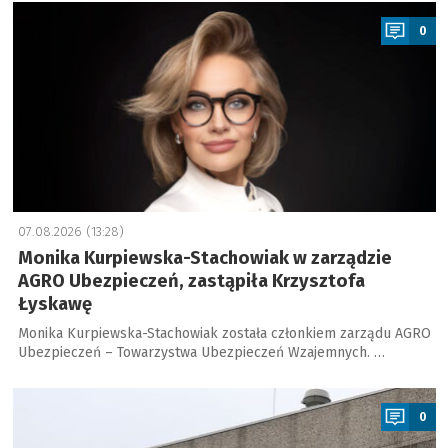
a
0
07.08.2026 (13:28)
Monika Kurpiewska-Stachowiak w zarządzie
AGRO Ubezpieczeń, zastąpiła Krzysztofa
Łyskawę
Monika Kurpiewska-Stachowiak została członkiem zarządu AGRO
Ubezpieczeń – Towarzystwa Ubezpieczeń Wzajemnych. …
a
0