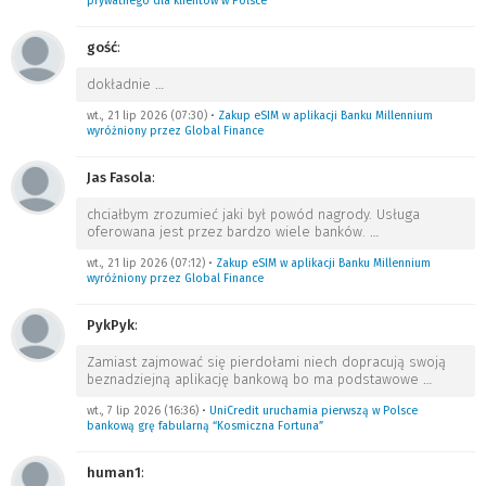
prywatnego dla klientów w Polsce
gość
:
dokładnie
…
wt., 21 lip 2026 (07:30)
•
Zakup eSIM w aplikacji Banku Millennium
wyróżniony przez Global Finance
Jas Fasola
:
chciałbym zrozumieć jaki był powód nagrody. Usługa
oferowana jest przez bardzo wiele banków.
…
wt., 21 lip 2026 (07:12)
•
Zakup eSIM w aplikacji Banku Millennium
wyróżniony przez Global Finance
PykPyk
:
Zamiast zajmować się pierdołami niech dopracują swoją
beznadziejną aplikację bankową bo ma podstawowe
…
wt., 7 lip 2026 (16:36)
•
UniCredit uruchamia pierwszą w Polsce
bankową grę fabularną “Kosmiczna Fortuna”
human1
: