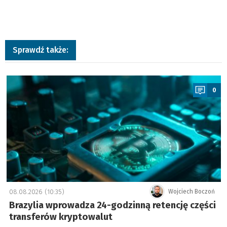
Sprawdź także:
a
0
08.08.2026 (10:35)
Wojciech Boczoń
Brazylia wprowadza 24-godzinną retencję części
transferów kryptowalut