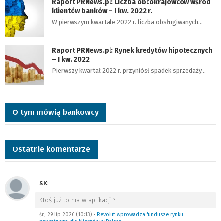
Raport PRNews.pl: Liczba obcokrajowców wśród
klientów banków – I kw. 2022 r.
W pierwszym kwartale 2022 r. liczba obsługiwanych…
Raport PRNews.pl: Rynek kredytów hipotecznych
– I kw. 2022
Pierwszy kwartał 2022 r. przyniósł spadek sprzedaży…
O tym mówią bankowcy
Ostatnie komentarze
SK
:
Ktoś już to ma w aplikacji ?
…
śr., 29 lip 2026 (10:13)
•
Revolut wprowadza fundusze rynku