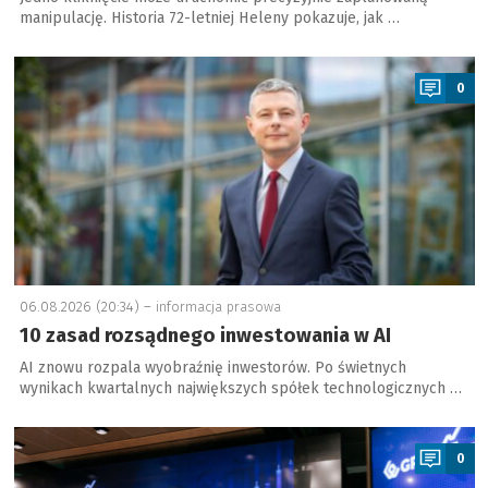
manipulację. Historia 72-letniej Heleny pokazuje, jak …
a
0
06.08.2026 (20:34) –
informacja prasowa
10 zasad rozsądnego inwestowania w AI
AI znowu rozpala wyobraźnię inwestorów. Po świetnych
wynikach kwartalnych największych spółek technologicznych …
a
0