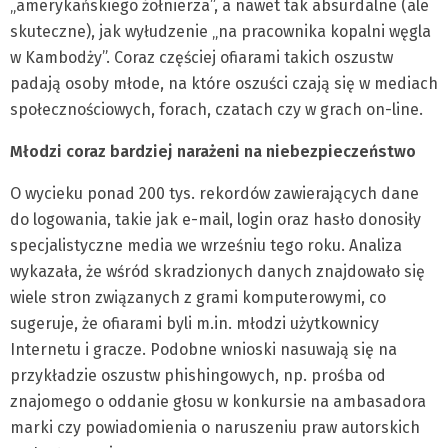
„amerykańskiego żołnierza”, a nawet tak absurdalne (ale
skuteczne), jak wyłudzenie „na pracownika kopalni węgla
w Kambodży”. Coraz częściej ofiarami takich oszustw
padają osoby młode, na które oszuści czają się w mediach
społecznościowych, forach, czatach czy w grach on-line.
Młodzi coraz bardziej narażeni na niebezpieczeństwo
O wycieku ponad 200 tys. rekordów zawierających dane
do logowania, takie jak e-mail, login oraz hasło donosiły
specjalistyczne media we wrześniu tego roku. Analiza
wykazała, że wśród skradzionych danych znajdowało się
wiele stron związanych z grami komputerowymi, co
sugeruje, że ofiarami byli m.in. młodzi użytkownicy
Internetu i gracze. Podobne wnioski nasuwają się na
przykładzie oszustw phishingowych, np. prośba od
znajomego o oddanie głosu w konkursie na ambasadora
marki czy powiadomienia o naruszeniu praw autorskich