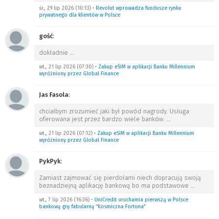
śr., 29 lip 2026 (10:13)
•
Revolut wprowadza fundusze rynku
prywatnego dla klientów w Polsce
gość
:
dokładnie
…
wt., 21 lip 2026 (07:30)
•
Zakup eSIM w aplikacji Banku Millennium
wyróżniony przez Global Finance
Jas Fasola
:
chciałbym zrozumieć jaki był powód nagrody. Usługa
oferowana jest przez bardzo wiele banków.
…
wt., 21 lip 2026 (07:12)
•
Zakup eSIM w aplikacji Banku Millennium
wyróżniony przez Global Finance
PykPyk
:
Zamiast zajmować się pierdołami niech dopracują swoją
beznadziejną aplikację bankową bo ma podstawowe
…
wt., 7 lip 2026 (16:36)
•
UniCredit uruchamia pierwszą w Polsce
bankową grę fabularną “Kosmiczna Fortuna”