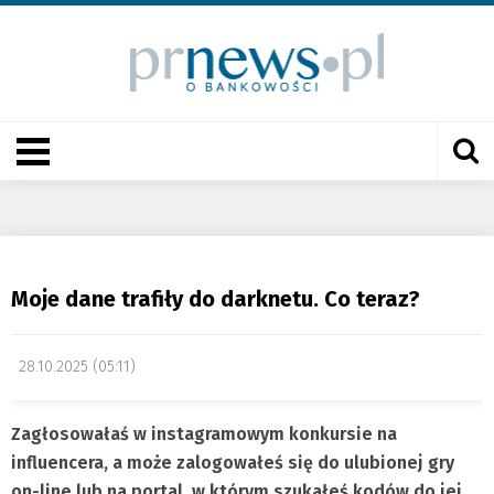
Moje dane trafiły do darknetu. Co teraz?
28.10.2025 (05:11)
Zagłosowałaś w instagramowym konkursie na
influencera, a może zalogowałeś się do ulubionej gry
on-line lub na portal, w którym szukałeś kodów do jej