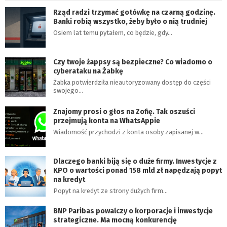
Rząd radzi trzymać gotówkę na czarną godzinę.
Banki robią wszystko, żeby było o nią trudniej
Osiem lat temu pytałem, co będzie, gdy…
Czy twoje żappsy są bezpieczne? Co wiadomo o
cyberataku na Żabkę
Żabka potwierdziła nieautoryzowany dostęp do części
swojego…
Znajomy prosi o głos na Zofię. Tak oszuści
przejmują konta na WhatsAppie
Wiadomość przychodzi z konta osoby zapisanej w…
Dlaczego banki biją się o duże firmy. Inwestycje z
KPO o wartości ponad 158 mld zł napędzają popyt
na kredyt
Popyt na kredyt ze strony dużych firm…
BNP Paribas powalczy o korporacje i inwestycje
strategiczne. Ma mocną konkurencję