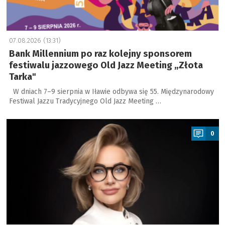
07.08.2026 (13:31)
Bank Millennium po raz kolejny sponsorem
festiwalu jazzowego Old Jazz Meeting „Złota
Tarka"
W dniach 7–9 sierpnia w Iławie odbywa się 55. Międzynarodowy
Festiwal Jazzu Tradycyjnego Old Jazz Meeting …
a
0