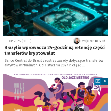
08.08.2026 (10:35)
Wojciech Boczoń
Brazylia wprowadza 24-godzinną retencję części
transferów kryptowalut
Banco Central do Brasil zaostrzy zasady dotyczące transferów
aktywów wirtualnych. Od 1 stycznia 2027 r. część …
a
0