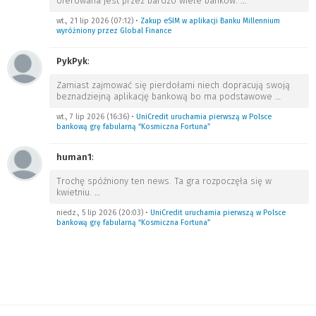
oferowana jest przez bardzo wiele banków.
…
wt., 21 lip 2026 (07:12)
•
Zakup eSIM w aplikacji Banku Millennium
wyróżniony przez Global Finance
PykPyk
:
Zamiast zajmować się pierdołami niech dopracują swoją
beznadziejną aplikację bankową bo ma podstawowe
…
wt., 7 lip 2026 (16:36)
•
UniCredit uruchamia pierwszą w Polsce
bankową grę fabularną “Kosmiczna Fortuna”
human1
:
Trochę spóźniony ten news. Ta gra rozpoczęła się w
kwietniu.
…
niedz., 5 lip 2026 (20:03)
•
UniCredit uruchamia pierwszą w Polsce
bankową grę fabularną “Kosmiczna Fortuna”