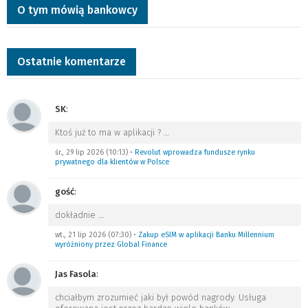
O tym mówią bankowcy
Ostatnie komentarze
SK
:
Ktoś już to ma w aplikacji ?
…
śr., 29 lip 2026 (10:13)
•
Revolut wprowadza fundusze rynku
prywatnego dla klientów w Polsce
gość
:
dokładnie
…
wt., 21 lip 2026 (07:30)
•
Zakup eSIM w aplikacji Banku Millennium
wyróżniony przez Global Finance
Jas Fasola
:
chciałbym zrozumieć jaki był powód nagrody. Usługa