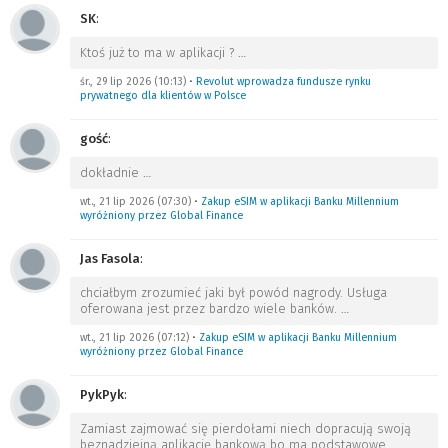
SK
:
Ktoś już to ma w aplikacji ?
…
śr., 29 lip 2026 (10:13)
•
Revolut wprowadza fundusze rynku
prywatnego dla klientów w Polsce
gość
:
dokładnie
…
wt., 21 lip 2026 (07:30)
•
Zakup eSIM w aplikacji Banku Millennium
wyróżniony przez Global Finance
Jas Fasola
:
chciałbym zrozumieć jaki był powód nagrody. Usługa
oferowana jest przez bardzo wiele banków.
…
wt., 21 lip 2026 (07:12)
•
Zakup eSIM w aplikacji Banku Millennium
wyróżniony przez Global Finance
PykPyk
:
Zamiast zajmować się pierdołami niech dopracują swoją
beznadziejną aplikację bankową bo ma podstawowe
…