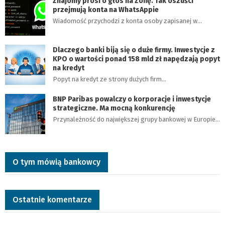
Znajomy prosi o głos na Zofię. Tak oszuści
przejmują konta na WhatsAppie
Wiadomość przychodzi z konta osoby zapisanej w…
Dlaczego banki biją się o duże firmy. Inwestycje z
KPO o wartości ponad 158 mld zł napędzają popyt
na kredyt
Popyt na kredyt ze strony dużych firm…
BNP Paribas powalczy o korporacje i inwestycje
strategiczne. Ma mocną konkurencję
Przynależność do największej grupy bankowej w Europie…
O tym mówią bankowcy
Ostatnie komentarze