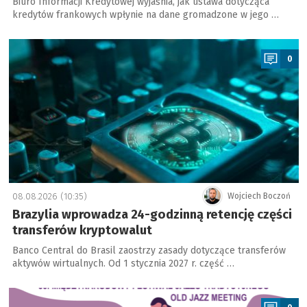
Biuro Informacji Kredytowej wyjaśnia, jak ustawa dotycząca
kredytów frankowych wpłynie na dane gromadzone w jego …
a
0
08.08.2026 (10:35)
Wojciech Boczoń
Brazylia wprowadza 24-godzinną retencję części
transferów kryptowalut
Banco Central do Brasil zaostrzy zasady dotyczące transferów
aktywów wirtualnych. Od 1 stycznia 2027 r. część …
a