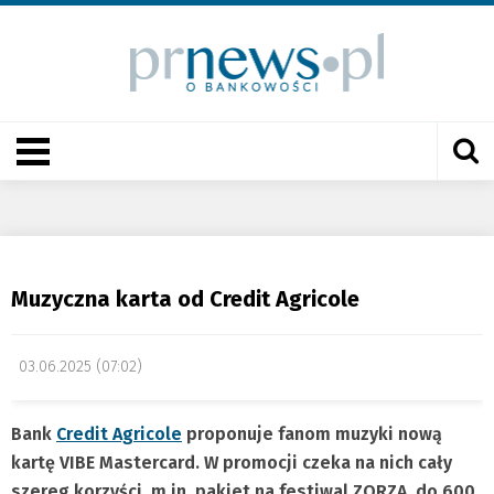
Muzyczna karta od Credit Agricole
03.06.2025 (07:02)
Bank
Credit Agricole
proponuje fanom muzyki
nową
kartę VIBE Mastercard. W promocji czeka na nich cały
szereg korzyści, m.in. pakiet na festiwal ZORZA, do 600