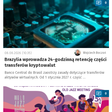
0
08.08.2026 (10:35)
Wojciech Boczoń
Brazylia wprowadza 24-godzinną retencję części
transferów kryptowalut
Banco Central do Brasil zaostrzy zasady dotyczące transferów
aktywów wirtualnych. Od 1 stycznia 2027 r. część …
a
0