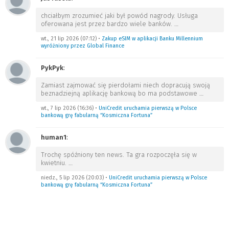
chciałbym zrozumieć jaki był powód nagrody. Usługa
oferowana jest przez bardzo wiele banków.
…
wt., 21 lip 2026 (07:12)
•
Zakup eSIM w aplikacji Banku Millennium
wyróżniony przez Global Finance
PykPyk
:
Zamiast zajmować się pierdołami niech dopracują swoją
beznadziejną aplikację bankową bo ma podstawowe
…
wt., 7 lip 2026 (16:36)
•
UniCredit uruchamia pierwszą w Polsce
bankową grę fabularną “Kosmiczna Fortuna”
human1
:
Trochę spóźniony ten news. Ta gra rozpoczęła się w
kwietniu.
…
niedz., 5 lip 2026 (20:03)
•
UniCredit uruchamia pierwszą w Polsce
bankową grę fabularną “Kosmiczna Fortuna”