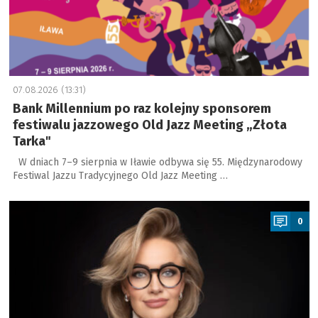
07.08.2026 (13:31)
Bank Millennium po raz kolejny sponsorem
festiwalu jazzowego Old Jazz Meeting „Złota
Tarka"
W dniach 7–9 sierpnia w Iławie odbywa się 55. Międzynarodowy
Festiwal Jazzu Tradycyjnego Old Jazz Meeting …
a
0