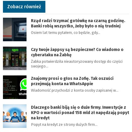
Zobacz również
Rząd radzi trzymać gotówkę na czarną godzinę.
Banki robią wszystko, żeby było o nią trudniej
Osiem lat temu pytałem, co będzie, gdy…
Czy twoje żappsy są bezpieczne? Co wiadomo o
cyberataku na Żabkę
Żabka potwierdziła nieautoryzowany dostęp do części
swojego…
Znajomy prosi o głos na Zofię. Tak oszuści
przejmują konta na WhatsAppie
Wiadomość przychodzi z konta osoby zapisanej w…
Dlaczego banki biją się o duże firmy. Inwestycje z
KPO o wartości ponad 158 mld zł napędzają popyt
na kredyt
Popyt na kredyt ze strony dużych firm…