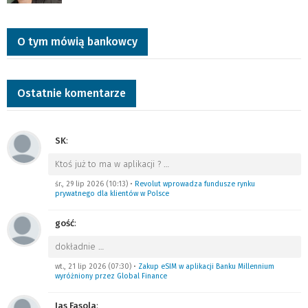
O tym mówią bankowcy
Ostatnie komentarze
SK
:
Ktoś już to ma w aplikacji ?
…
śr., 29 lip 2026 (10:13)
•
Revolut wprowadza fundusze rynku
prywatnego dla klientów w Polsce
gość
:
dokładnie
…
wt., 21 lip 2026 (07:30)
•
Zakup eSIM w aplikacji Banku Millennium
wyróżniony przez Global Finance
Jas Fasola
: