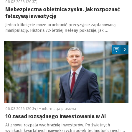
06.08.2026 (20:37)
Niebezpieczna obietnica zysku. Jak rozpoznać
fałszywą inwestycję
Jedno kliknięcie może uruchomić precyzyjnie zaplanowaną
manipulację. Historia 72-letniej Heleny pokazuje, jak …
a
0
06.08.2026 (20:34) –
informacja prasowa
10 zasad rozsądnego inwestowania w AI
AI znowu rozpala wyobraźnię inwestorów. Po świetnych
wynikach kwartalnych największych spółek technologicznych …