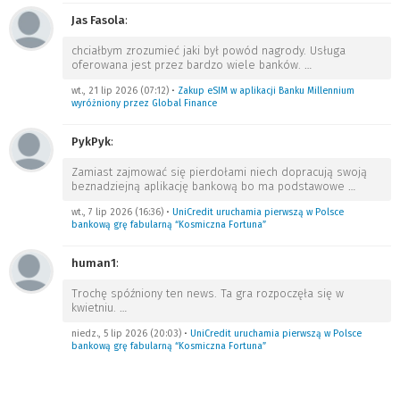
Jas Fasola
:
chciałbym zrozumieć jaki był powód nagrody. Usługa
oferowana jest przez bardzo wiele banków.
…
wt., 21 lip 2026 (07:12)
•
Zakup eSIM w aplikacji Banku Millennium
wyróżniony przez Global Finance
PykPyk
:
Zamiast zajmować się pierdołami niech dopracują swoją
beznadziejną aplikację bankową bo ma podstawowe
…
wt., 7 lip 2026 (16:36)
•
UniCredit uruchamia pierwszą w Polsce
bankową grę fabularną “Kosmiczna Fortuna”
human1
:
Trochę spóźniony ten news. Ta gra rozpoczęła się w
kwietniu.
…
niedz., 5 lip 2026 (20:03)
•
UniCredit uruchamia pierwszą w Polsce
bankową grę fabularną “Kosmiczna Fortuna”