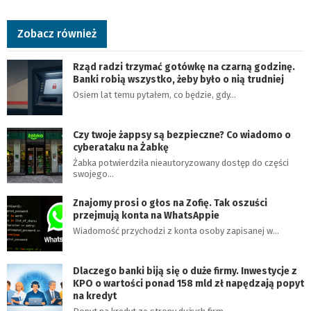
Zobacz również
Rząd radzi trzymać gotówkę na czarną godzinę.
Banki robią wszystko, żeby było o nią trudniej
Osiem lat temu pytałem, co będzie, gdy…
Czy twoje żappsy są bezpieczne? Co wiadomo o
cyberataku na Żabkę
Żabka potwierdziła nieautoryzowany dostęp do części
swojego…
Znajomy prosi o głos na Zofię. Tak oszuści
przejmują konta na WhatsAppie
Wiadomość przychodzi z konta osoby zapisanej w…
Dlaczego banki biją się o duże firmy. Inwestycje z
KPO o wartości ponad 158 mld zł napędzają popyt
na kredyt