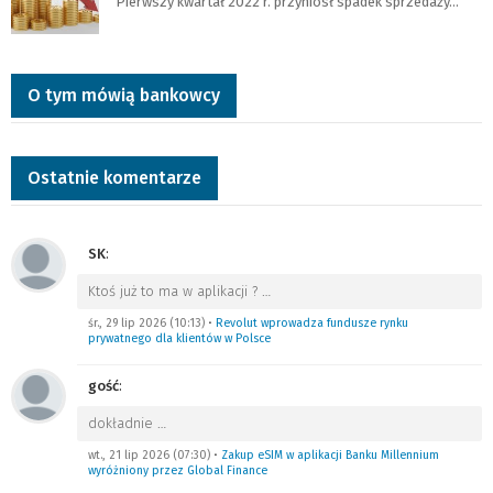
Pierwszy kwartał 2022 r. przyniósł spadek sprzedaży…
O tym mówią bankowcy
Ostatnie komentarze
SK
:
Ktoś już to ma w aplikacji ?
…
śr., 29 lip 2026 (10:13)
•
Revolut wprowadza fundusze rynku
prywatnego dla klientów w Polsce
gość
:
dokładnie
…
wt., 21 lip 2026 (07:30)
•
Zakup eSIM w aplikacji Banku Millennium
wyróżniony przez Global Finance