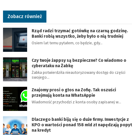
Zobacz również
Rząd radzi trzymać gotówkę na czarną godzinę.
Banki robią wszystko, żeby było o nią trudniej
Osiem lat temu pytałem, co będzie, gdy…
Czy twoje żappsy są bezpieczne? Co wiadomo o
cyberataku na Żabkę
Żabka potwierdziła nieautoryzowany dostęp do części
swojego…
Znajomy prosi o głos na Zofię. Tak oszuści
przejmują konta na WhatsAppie
Wiadomość przychodzi z konta osoby zapisanej w…
Dlaczego banki biją się o duże firmy. Inwestycje z
KPO o wartości ponad 158 mld zł napędzają popyt
na kredyt