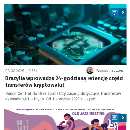
a
0
08.08.2026 (10:35)
Wojciech Boczoń
Brazylia wprowadza 24-godzinną retencję części
transferów kryptowalut
Banco Central do Brasil zaostrzy zasady dotyczące transferów
aktywów wirtualnych. Od 1 stycznia 2027 r. część …
a
0