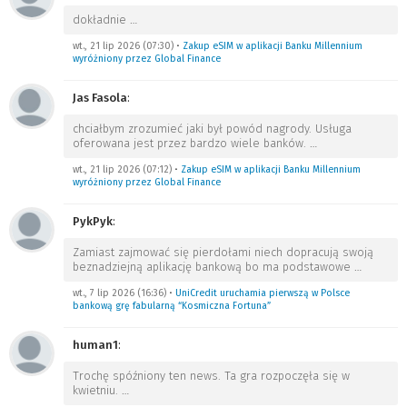
dokładnie
…
wt., 21 lip 2026 (07:30)
•
Zakup eSIM w aplikacji Banku Millennium
wyróżniony przez Global Finance
Jas Fasola
:
chciałbym zrozumieć jaki był powód nagrody. Usługa
oferowana jest przez bardzo wiele banków.
…
wt., 21 lip 2026 (07:12)
•
Zakup eSIM w aplikacji Banku Millennium
wyróżniony przez Global Finance
PykPyk
:
Zamiast zajmować się pierdołami niech dopracują swoją
beznadziejną aplikację bankową bo ma podstawowe
…
wt., 7 lip 2026 (16:36)
•
UniCredit uruchamia pierwszą w Polsce
bankową grę fabularną “Kosmiczna Fortuna”
human1
:
Trochę spóźniony ten news. Ta gra rozpoczęła się w
kwietniu.
…