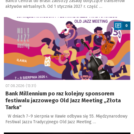
Banco Central do Brasil zaostrzy zasady dotyczące transferów
aktywów wirtualnych. Od 1 stycznia 2027 r. część …
a
0
07.08.2026 (13:31)
Bank Millennium po raz kolejny sponsorem
festiwalu jazzowego Old Jazz Meeting „Złota
Tarka"
W dniach 7–9 sierpnia w Iławie odbywa się 55. Międzynarodowy
Festiwal Jazzu Tradycyjnego Old Jazz Meeting …
a