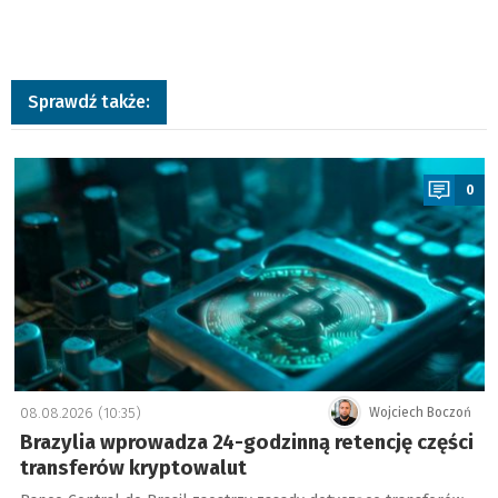
Sprawdź także:
a
0
08.08.2026 (10:35)
Wojciech Boczoń
Brazylia wprowadza 24-godzinną retencję części
transferów kryptowalut