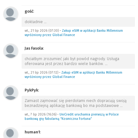
gość
:
dokładnie
…
wt., 21 lip 2026 (07:30)
•
Zakup eSIM w aplikacji Banku Millennium
wyróżniony przez Global Finance
Jas Fasola
:
chciałbym zrozumieć jaki był powód nagrody. Usługa
oferowana jest przez bardzo wiele banków.
…
wt., 21 lip 2026 (07:12)
•
Zakup eSIM w aplikacji Banku Millennium
wyróżniony przez Global Finance
PykPyk
:
Zamiast zajmować się pierdołami niech dopracują swoją
beznadziejną aplikację bankową bo ma podstawowe
…
wt., 7 lip 2026 (16:36)
•
UniCredit uruchamia pierwszą w Polsce
bankową grę fabularną “Kosmiczna Fortuna”
human1
: