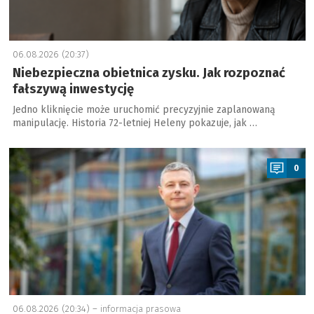
06.08.2026 (20:37)
Niebezpieczna obietnica zysku. Jak rozpoznać
fałszywą inwestycję
Jedno kliknięcie może uruchomić precyzyjnie zaplanowaną
manipulację. Historia 72-letniej Heleny pokazuje, jak …
a
0
06.08.2026 (20:34) –
informacja prasowa