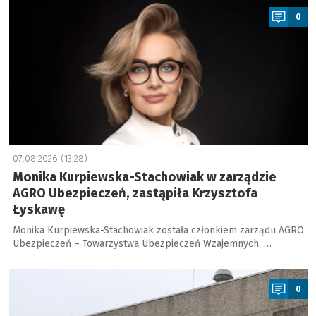
0
07.08.2026 (13:28)
Monika Kurpiewska-Stachowiak w zarządzie
AGRO Ubezpieczeń, zastąpiła Krzysztofa
Łyskawę
Monika Kurpiewska-Stachowiak została członkiem zarządu AGRO
Ubezpieczeń – Towarzystwa Ubezpieczeń Wzajemnych. …
a
0