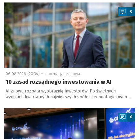
a
0
06.08.2026 (20:34) –
informacja prasowa
10 zasad rozsądnego inwestowania w AI
AI znowu rozpala wyobraźnię inwestorów. Po świetnych
wynikach kwartalnych największych spółek technologicznych …
a
0