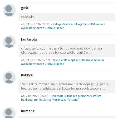
gość
:
dokładnie
…
wt., 21 lip 2026 (07:30)
•
Zakup eSIM w aplikacji Banku Millennium
wyróżniony przez Global Finance
Jas Fasola
:
chciałbym zrozumieć jaki był powód nagrody. Usługa
oferowana jest przez bardzo wiele banków.
…
wt., 21 lip 2026 (07:12)
•
Zakup eSIM w aplikacji Banku Millennium
wyróżniony przez Global Finance
PykPyk
:
Zamiast zajmować się pierdołami niech dopracują swoją
beznadziejną aplikację bankową bo ma podstawowe
…
wt., 7 lip 2026 (16:36)
•
UniCredit uruchamia pierwszą w Polsce
bankową grę fabularną “Kosmiczna Fortuna”
human1
: