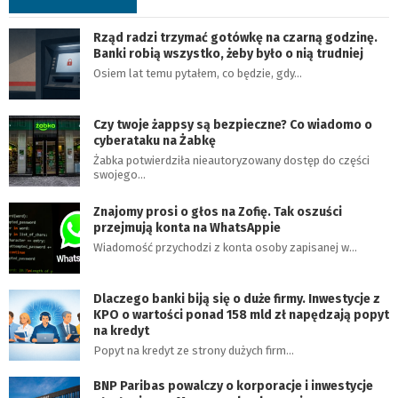
Rząd radzi trzymać gotówkę na czarną godzinę.
Banki robią wszystko, żeby było o nią trudniej
Osiem lat temu pytałem, co będzie, gdy…
Czy twoje żappsy są bezpieczne? Co wiadomo o
cyberataku na Żabkę
Żabka potwierdziła nieautoryzowany dostęp do części
swojego…
Znajomy prosi o głos na Zofię. Tak oszuści
przejmują konta na WhatsAppie
Wiadomość przychodzi z konta osoby zapisanej w…
Dlaczego banki biją się o duże firmy. Inwestycje z
KPO o wartości ponad 158 mld zł napędzają popyt
na kredyt
Popyt na kredyt ze strony dużych firm…
BNP Paribas powalczy o korporacje i inwestycje