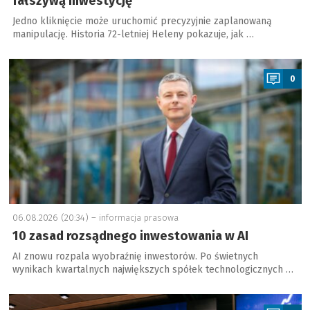
fałszywą inwestycję
Jedno kliknięcie może uruchomić precyzyjnie zaplanowaną
manipulację. Historia 72-letniej Heleny pokazuje, jak …
a
0
06.08.2026 (20:34) –
informacja prasowa
10 zasad rozsądnego inwestowania w AI
AI znowu rozpala wyobraźnię inwestorów. Po świetnych
wynikach kwartalnych największych spółek technologicznych …
a