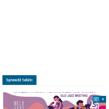
Sprawdź także:
a
0