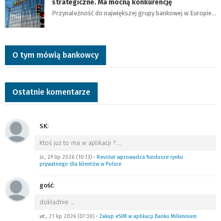
strategiczne. Ma mocną konkurencję
Przynależność do największej grupy bankowej w Europie…
O tym mówią bankowcy
Ostatnie komentarze
SK
:
Ktoś już to ma w aplikacji ?
…
śr., 29 lip 2026 (10:13)
•
Revolut wprowadza fundusze rynku
prywatnego dla klientów w Polsce
gość
:
dokładnie
…
wt., 21 lip 2026 (07:30)
•
Zakup eSIM w aplikacji Banku Millennium