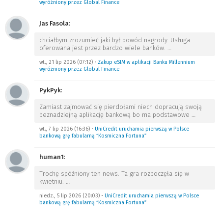
wyróżniony przez Global Finance
Jas Fasola
:
chciałbym zrozumieć jaki był powód nagrody. Usługa
oferowana jest przez bardzo wiele banków.
…
wt., 21 lip 2026 (07:12)
•
Zakup eSIM w aplikacji Banku Millennium
wyróżniony przez Global Finance
PykPyk
:
Zamiast zajmować się pierdołami niech dopracują swoją
beznadziejną aplikację bankową bo ma podstawowe
…
wt., 7 lip 2026 (16:36)
•
UniCredit uruchamia pierwszą w Polsce
bankową grę fabularną “Kosmiczna Fortuna”
human1
:
Trochę spóźniony ten news. Ta gra rozpoczęła się w
kwietniu.
…
niedz., 5 lip 2026 (20:03)
•
UniCredit uruchamia pierwszą w Polsce
bankową grę fabularną “Kosmiczna Fortuna”